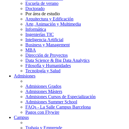
Escuela de verano
Doctorado
Por área de estudio
Arquitectura y Edificación
Arte, Animación y Multimedia
Informática
Ingenierías TIC
Inteligencia Artificial
Business y Management
MBA
Dirección de Proyectos
Data Science & Big Data Analytics
Filosofía y Humanidades
Tecnología y Salud
Admisiones
Admisiones Grados
Admisiones Másters
Admisiones Cursos de Especialización
Admisiones Summer School
FAQs - La Salle Campus Barcelona
Pagos con Flywire
Campus
Trabaja y Emprende