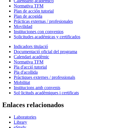
Calendario académico
Normativa TFM
Plan de acción tutorial
Plan de acogida
Prácticas externas / profesionales
Movilidad
Instituciones con convenios
Solicitudes académicas y certificados
Indicadors titulació
Documentació oficial del programa
Calendari acadèmic
Normativa TFM
Pla d'acció tutorial
Pla d'acollida
Pràctiques externes / professionals
Mobilitat
Institucions amb convenis
Sol·licituds acadèmiques i certificats
Enlaces relacionados
Laboratories
Library
eStudy