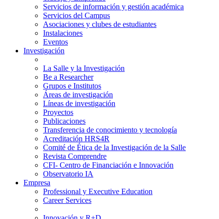
Servicios de información y gestión académica
Servicios del Campus
Asociaciones y clubes de estudiantes
Instalaciones
Eventos
Investigación
La Salle y la Investigación
Be a Researcher
Grupos e Institutos
Áreas de investigación
Líneas de investigación
Proyectos
Publicaciones
Transferencia de conocimiento y tecnología
Acreditación HRS4R
Comité de Ética de la Investigación de la Salle
Revista Comprendre
CFI- Centro de Financiación e Innovación
Observatorio IA
Empresa
Professional y Executive Education
Career Services
Innovación y R+D