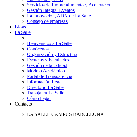
Servicios de Emprendimiento y Aceleración
Gestión Integral Eventos
La innovación, ADN de La Salle
Consejo de empresas
Blogs
La Salle
Bienvenidos a La Salle
Conócenos
Organización y Estructura
Escuelas y Facultades
Gestión de la calidad
Modelo Académico
Portal de Transparencia
Información Legal
Directorio La Salle
Trabaja en La Salle
Cómo llegar
Contacto
LA SALLE CAMPUS BARCELONA