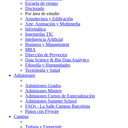
Escuela de verano
Doctorado
Por área de estudio
Arquitectura y Edificación
Arte, Animación y Multimedia
Informática
Ingenierías TIC
Inteligencia Artificial
Business y Management
MBA
Dirección de Proyectos
Data Science & Big Data Analytics
Filosofía y Humanidades
Tecnología y Salud
Admisiones
Admisiones Grados
Admisiones Másters
Admisiones Cursos de Especialización
Admisiones Summer School
FAQs - La Salle Campus Barcelona
Pagos con Flywire
Campus
Trabaja y Emprende