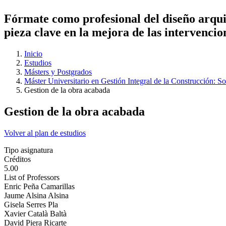
Fórmate como profesional del diseño arquite
pieza clave en la mejora de las intervencion
Inicio
Estudios
Másters y Postgrados
Máster Universitario en Gestión Integral de la Construcción: So
Gestion de la obra acabada
Gestion de la obra acabada
Volver al plan de estudios
Tipo asignatura
Créditos
5.00
List of Professors
Enric Peña Camarillas
Jaume Alsina Alsina
Gisela Serres Pla
Xavier Català Baltà
David Piera Ricarte