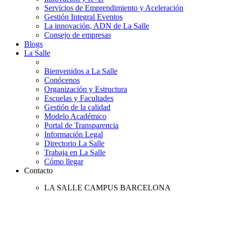
Servicios de Emprendimiento y Aceleración
Gestión Integral Eventos
La innovación, ADN de La Salle
Consejo de empresas
Blogs
La Salle
Bienvenidos a La Salle
Conócenos
Organización y Estructura
Escuelas y Facultades
Gestión de la calidad
Modelo Académico
Portal de Transparencia
Información Legal
Directorio La Salle
Trabaja en La Salle
Cómo llegar
Contacto
LA SALLE CAMPUS BARCELONA