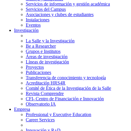
Servicios de información y gestión académica
Servicios del Campus
Asociaciones y clubes de estudiantes
Instalaciones
Eventos
Investigación
La Salle y la Investigación
Be a Researcher
Grupos e Institutos
Áreas de investigación
Líneas de investigación
Proyectos
Publicaciones
Transferencia de conocimiento y tecnología
Acreditación HRS4R
Comité de Ética de la Investigación de la Salle
Revista Comprendre
CFI- Centro de Financiación e Innovación
Observatorio IA
Empresa
Professional y Executive Education
Career Services
Innovación y R+D