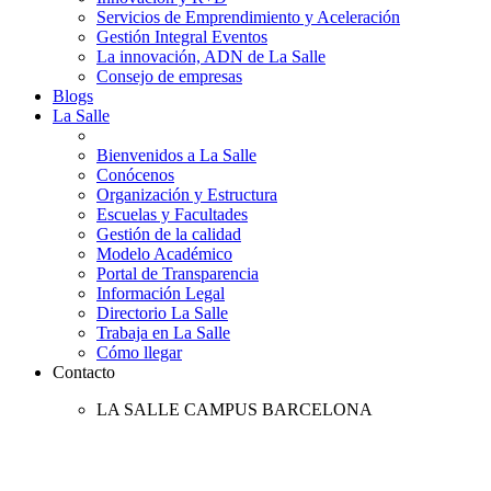
Servicios de Emprendimiento y Aceleración
Gestión Integral Eventos
La innovación, ADN de La Salle
Consejo de empresas
Blogs
La Salle
Bienvenidos a La Salle
Conócenos
Organización y Estructura
Escuelas y Facultades
Gestión de la calidad
Modelo Académico
Portal de Transparencia
Información Legal
Directorio La Salle
Trabaja en La Salle
Cómo llegar
Contacto
LA SALLE CAMPUS BARCELONA