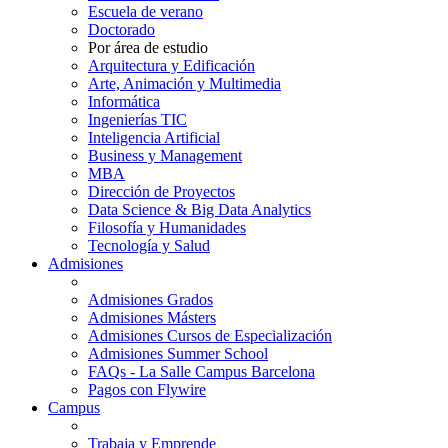
Escuela de verano
Doctorado
Por área de estudio
Arquitectura y Edificación
Arte, Animación y Multimedia
Informática
Ingenierías TIC
Inteligencia Artificial
Business y Management
MBA
Dirección de Proyectos
Data Science & Big Data Analytics
Filosofía y Humanidades
Tecnología y Salud
Admisiones
Admisiones Grados
Admisiones Másters
Admisiones Cursos de Especialización
Admisiones Summer School
FAQs - La Salle Campus Barcelona
Pagos con Flywire
Campus
Trabaja y Emprende