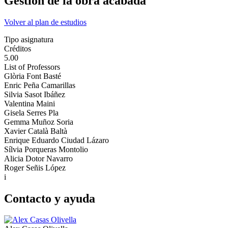
Gestión de la obra acabada
Volver al plan de estudios
Tipo asignatura
Créditos
5.00
List of Professors
Glòria Font Basté
Enric Peña Camarillas
Silvia Sasot Ibáñez
Valentina Maini
Gisela Serres Pla
Gemma Muñoz Soria
Xavier Català Baltà
Enrique Eduardo Ciudad Lázaro
Sílvia Porqueras Montolio
Alicia Dotor Navarro
Roger Señis López
i
Contacto y ayuda