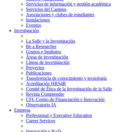
Servicios de información y gestión académica
Servicios del Campus
Asociaciones y clubes de estudiantes
Instalaciones
Eventos
Investigación
La Salle y la Investigación
Be a Researcher
Grupos e Institutos
Áreas de investigación
Líneas de investigación
Proyectos
Publicaciones
Transferencia de conocimiento y tecnología
Acreditación HRS4R
Comité de Ética de la Investigación de la Salle
Revista Comprendre
CFI- Centro de Financiación e Innovación
Observatorio IA
Empresa
Professional y Executive Education
Career Services
Innovación y R+D