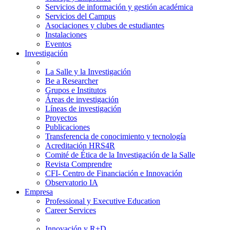
Servicios de información y gestión académica
Servicios del Campus
Asociaciones y clubes de estudiantes
Instalaciones
Eventos
Investigación
La Salle y la Investigación
Be a Researcher
Grupos e Institutos
Áreas de investigación
Líneas de investigación
Proyectos
Publicaciones
Transferencia de conocimiento y tecnología
Acreditación HRS4R
Comité de Ética de la Investigación de la Salle
Revista Comprendre
CFI- Centro de Financiación e Innovación
Observatorio IA
Empresa
Professional y Executive Education
Career Services
Innovación y R+D