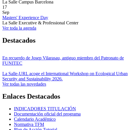
La Salle Campus Barcelona
17
Sep
Masters' Experience Day
La Salle Executive & Professional Center
Ver toda la agenda
Destacados
En recuerdo de Josep Vilarasau, antiguo miembro del Patronato de
FUNITEC
La Salle-URL acoge el International Workshop on Ecological Urban
Security and Sustainability 2026.
Ver todas las novedades
Enlaces Destacados
INDICADORES TITULACIÓN
Documentación oficial del programa
Calendario Académico
Normativa TFM
Plan de Acción Tutorial