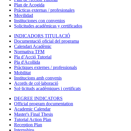
Plan de Acogida
Prácticas externas / profesionales
Movilidad
Instituciones con convenios
Solicitudes académicas y certificados
INDICADORS TITULACIÓ
Documentació oficial del programa
Calendari Acadèmic
Normativa TFM
Pla d’Acció Tutorial
Pla d'Acollida
Pràctiques externes / professionals
Mobilitat
Institucions amb convenis
Acords de col·laboració
Sol·licituds acadèmiques i certificats
DEGREE INDICATORS
Official program documentation
Academic Calendar
Master's Final Thesis
Tutorial Action Plan
Reception Plan
Internships