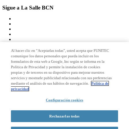
Sigue a La Salle BCN
Al hacer clic en “Aceptarlas todas”, usted acepta que FUNITEC
comunique los datos personales que pueda incluir en los
Miembro de
formularios de esta web a Google, Inc según se informa en la
Política de Privacidad y permite la instalación de cookies
propias y de terceros en su dispositivo para mejorar nuestros
servicios y mostrarle publicidad relacionada con sus preferencias
Acreditaciones
mediante el análisis de sus hábitos de navegación.
Política de
privacidad
Configuración cookies
© 2026 La Salle Campus Barcelona - URL |
Aviso legal
|
Política de
privacidad
|
Política de cookies
Rechazarlas todas
Formulario de búsqueda