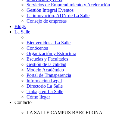
Servicios de Emprendimiento y Aceleración
Gestión Integral Eventos
La innovación, ADN de La Salle
Consejo de empresas
Blogs
La Salle
Bienvenidos a La Salle
Conócenos
Organización y Estructura
Escuelas y Facultades
Gestión de la calidad
Modelo Académico
Portal de Transparencia
Información Legal
Directorio La Salle
Trabaja en La Salle
Cómo llegar
Contacto
LA SALLE CAMPUS BARCELONA