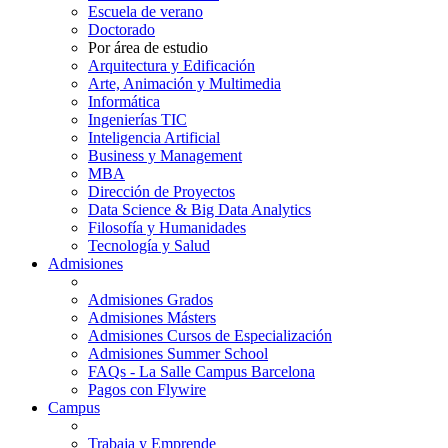
Escuela de verano
Doctorado
Por área de estudio
Arquitectura y Edificación
Arte, Animación y Multimedia
Informática
Ingenierías TIC
Inteligencia Artificial
Business y Management
MBA
Dirección de Proyectos
Data Science & Big Data Analytics
Filosofía y Humanidades
Tecnología y Salud
Admisiones
Admisiones Grados
Admisiones Másters
Admisiones Cursos de Especialización
Admisiones Summer School
FAQs - La Salle Campus Barcelona
Pagos con Flywire
Campus
Trabaja y Emprende