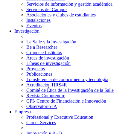
Servicios de información y gestión académica
Servicios del Campus
Asociaciones y clubes de estudiantes
Instalaciones
Eventos
Investigación
La Salle y la Investigación
Be a Researcher
Grupos e Institutos
Áreas de investigación
Líneas de investigación
Proyectos
Publicaciones
Transferencia de conocimiento y tecnología
Acreditación HRS4R
Comité de Ética de la Investigación de la Salle
Revista Comprendre
CFI- Centro de Financiación e Innovación
Observatorio IA
Empresa
Professional y Executive Education
Career Services
Innovación y R+D