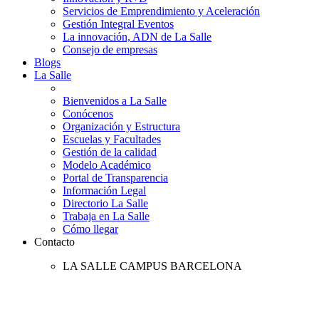
Servicios de Emprendimiento y Aceleración
Gestión Integral Eventos
La innovación, ADN de La Salle
Consejo de empresas
Blogs
La Salle
Bienvenidos a La Salle
Conócenos
Organización y Estructura
Escuelas y Facultades
Gestión de la calidad
Modelo Académico
Portal de Transparencia
Información Legal
Directorio La Salle
Trabaja en La Salle
Cómo llegar
Contacto
LA SALLE CAMPUS BARCELONA