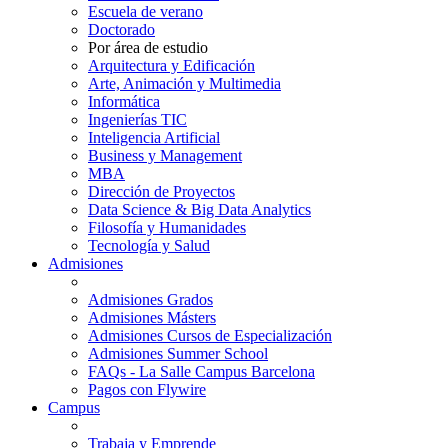
Escuela de verano
Doctorado
Por área de estudio
Arquitectura y Edificación
Arte, Animación y Multimedia
Informática
Ingenierías TIC
Inteligencia Artificial
Business y Management
MBA
Dirección de Proyectos
Data Science & Big Data Analytics
Filosofía y Humanidades
Tecnología y Salud
Admisiones
Admisiones Grados
Admisiones Másters
Admisiones Cursos de Especialización
Admisiones Summer School
FAQs - La Salle Campus Barcelona
Pagos con Flywire
Campus
Trabaja y Emprende