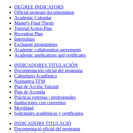
DEGREE INDICATORS
Official program documentation
Academic Calendar
Master's Final Thesis
Tutorial Action Plan
Reception Plan
Internships
Exchange programmes
Academic collaboration agreements
Academic applications and certificates
INDICADORES TITULACIÓN
Documentación oficial del programa
Calendario Académico
Normativa TFM
Plan de Acción Tutorial
Plan de Acogida
Prácticas externas / profesionales
Instituciones con convenios
Movilidad
Solicitudes académicas y certificados
INDICADORS TITULACIÓ
Documentació oficial del programa