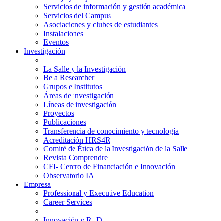
Servicios de información y gestión académica
Servicios del Campus
Asociaciones y clubes de estudiantes
Instalaciones
Eventos
Investigación
La Salle y la Investigación
Be a Researcher
Grupos e Institutos
Áreas de investigación
Líneas de investigación
Proyectos
Publicaciones
Transferencia de conocimiento y tecnología
Acreditación HRS4R
Comité de Ética de la Investigación de la Salle
Revista Comprendre
CFI- Centro de Financiación e Innovación
Observatorio IA
Empresa
Professional y Executive Education
Career Services
Innovación y R+D