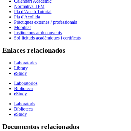
Calendari Acadèmic
Normativa TFM
Pla d’Acció Tutorial
Pla d'Acollida
Pràctiques externes / professionals
Mobilitat
Institucions amb convenis
Sol·licituds acadèmiques i certificats
Enlaces relacionados
Laboratories
Library
eStudy
Laboratorios
Biblioteca
eStudy
Laboratoris
Biblioteca
eStudy
Documentos relacionados