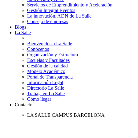
Servicios de Emprendimiento y Aceleración
Gestión Integral Eventos
La innovación, ADN de La Salle
Consejo de empresas
Blogs
La Salle
Bienvenidos a La Salle
Conócenos
Organización y Estructura
Escuelas y Facultades
Gestión de la calidad
Modelo Académico
Portal de Transparencia
Información Legal
Directorio La Salle
Trabaja en La Salle
Cómo llegar
Contacto
LA SALLE CAMPUS BARCELONA