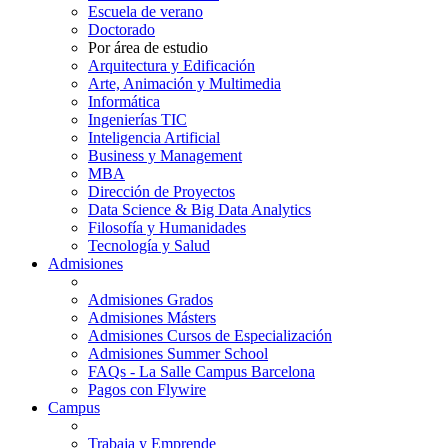
Escuela de verano
Doctorado
Por área de estudio
Arquitectura y Edificación
Arte, Animación y Multimedia
Informática
Ingenierías TIC
Inteligencia Artificial
Business y Management
MBA
Dirección de Proyectos
Data Science & Big Data Analytics
Filosofía y Humanidades
Tecnología y Salud
Admisiones
Admisiones Grados
Admisiones Másters
Admisiones Cursos de Especialización
Admisiones Summer School
FAQs - La Salle Campus Barcelona
Pagos con Flywire
Campus
Trabaja y Emprende