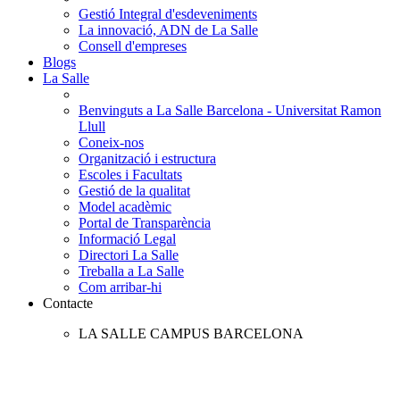
Gestió Integral d'esdeveniments
La innovació, ADN de La Salle
Consell d'empreses
Blogs
La Salle
Benvinguts a La Salle Barcelona - Universitat Ramon
Llull
Coneix-nos
Organització i estructura
Escoles i Facultats
Gestió de la qualitat
Model acadèmic
Portal de Transparència
Informació Legal
Directori La Salle
Treballa a La Salle
Com arribar-hi
Contacte
LA SALLE CAMPUS BARCELONA