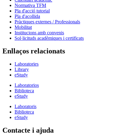
Normativa TFM
Pla d'acció tutorial
Pla d'acollida
Pràctiques externes / Professionals
Mobilitat
Institucions amb convenis
Sol·licituds acadèmiques i certificats
Enllaços relacionats
Laboratories
Library
eStudy
Laboratorios
Biblioteca
eStudy
Laboratoris
Biblioteca
eStudy
Contacte i ajuda