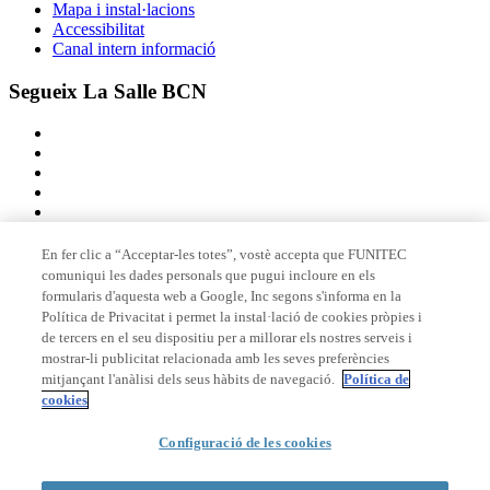
Mapa i instal·lacions
Accessibilitat
Canal intern informació
Segueix La Salle BCN
En fer clic a “Acceptar-les totes”, vostè accepta que FUNITEC
comuniqui les dades personals que pugui incloure en els
Membre de
formularis d'aquesta web a Google, Inc segons s'informa en la
Política de Privacitat i permet la instal·lació de cookies pròpies i
de tercers en el seu dispositiu per a millorar els nostres serveis i
mostrar-li publicitat relacionada amb les seves preferències
Acreditacions
mitjançant l'anàlisi dels seus hàbits de navegació.
Política de
cookies
Configuració de les cookies
© 2026 La Salle Campus Barcelona - URL |
Avís legal
|
Política de
privacitat
|
Política de cookies