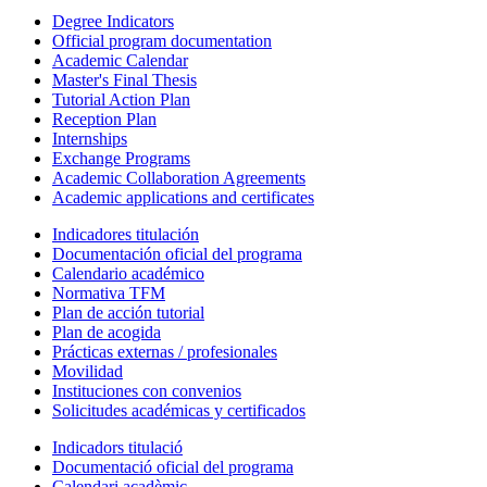
Degree Indicators
Official program documentation
Academic Calendar
Master's Final Thesis
Tutorial Action Plan
Reception Plan
Internships
Exchange Programs
Academic Collaboration Agreements
Academic applications and certificates
Indicadores titulación
Documentación oficial del programa
Calendario académico
Normativa TFM
Plan de acción tutorial
Plan de acogida
Prácticas externas / profesionales
Movilidad
Instituciones con convenios
Solicitudes académicas y certificados
Indicadors titulació
Documentació oficial del programa
Calendari acadèmic