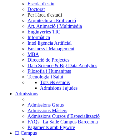
Escola d'estiu
Doctorat
Per l'àrea d'estudi
Arquitectura i Edificació
Art, Animació i Multimèdia
Enginyeries TIC
Informàtica
Intel·ligència Artificial
Business i Management
MBA
Direcció de Projectes
Data Science & Big Data Analytics
Filosofia i Humanitats
Tecnologia i Salut
Tots els estudis
Admisions i ajudes
Admissions
Admissions Graus
Admissions Màsters
Admissions Cursos d'Especialització
FAQs | La Salle Campus Barcelona
Pagaments amb Flywire
El Campus