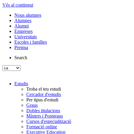
Vés al contingut
Nous alumnes
Alumnes
Alumni
Empreses
Universitats
Escoles i famílies
Premsa
Search
Estudis
Troba el teu estudi
Cercador d'estudis
Per tipus d'estudi
Graus
Dobles titulacions
Màsters i Postgraus
Cursos d'especialització
Formació online
Executive Education