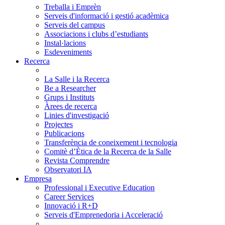
Treballa i Emprèn
Serveis d'informació i gestió acadèmica
Serveis del campus
Associacions i clubs d’estudiants
Instal·lacions
Esdeveniments
Recerca
La Salle i la Recerca
Be a Researcher
Grups i Instituts
Àrees de recerca
Linies d'investigació
Projectes
Publicacions
Transferència de coneixement i tecnologia
Comitè d’Ètica de la Recerca de la Salle
Revista Comprendre
Observatori IA
Empresa
Professional i Executive Education
Career Services
Innovació i R+D
Serveis d'Emprenedoria i Acceleració