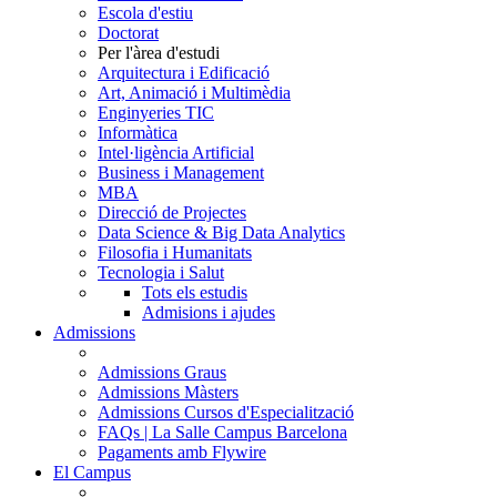
Escola d'estiu
Doctorat
Per l'àrea d'estudi
Arquitectura i Edificació
Art, Animació i Multimèdia
Enginyeries TIC
Informàtica
Intel·ligència Artificial
Business i Management
MBA
Direcció de Projectes
Data Science & Big Data Analytics
Filosofia i Humanitats
Tecnologia i Salut
Tots els estudis
Admisions i ajudes
Admissions
Admissions Graus
Admissions Màsters
Admissions Cursos d'Especialització
FAQs | La Salle Campus Barcelona
Pagaments amb Flywire
El Campus