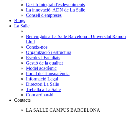
Gestió Integral d'esdeveniments
La innovació, ADN de La Salle
Consell d'empreses
Blogs
La Salle
Benvinguts a La Salle Barcelona - Universitat Ramon
Llull
Coneix-nos
Organització i estructura
Escoles i Facultats
Gestió de la qualitat
Model acadèmic
Portal de Transparència
Informació Legal
Directori La Salle
Treballa a La Salle
Com arribar-hi
Contacte
LA SALLE CAMPUS BARCELONA