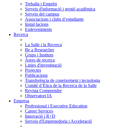
Treballa i Emprèn
Serveis d'informació i gestió acadèmica
Serveis del campus
Associacions i clubs d’estudiants
Instal·lacions
Esdeveniments
Recerca
La Salle i la Recerca
Be a Researcher
Grups i Instituts
Àrees de recerca
Linies d'investigació
Projectes
Publicacions
Transferència de coneixement i tecnologia
Comitè d’Ètica de la Recerca de la Salle
Revista Comprendre
Observatori IA
Empresa
Professional i Executive Education
Career Services
Innovació i R+D
Serveis d'Emprenedoria i Acceleració