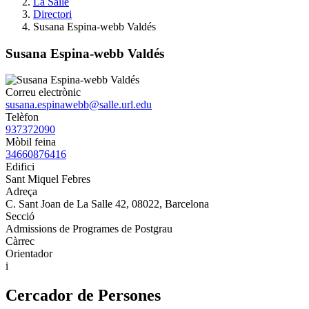
La Salle
Directori
Susana Espina-webb Valdés
Susana Espina-webb Valdés
Correu electrònic
susana.espinawebb@salle.url.edu
Telèfon
937372090
Mòbil feina
34660876416
Edifici
Sant Miquel Febres
Adreça
C. Sant Joan de La Salle 42, 08022, Barcelona
Secció
Admissions de Programes de Postgrau
Càrrec
Orientador
i
Cercador de Persones