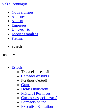
Vés al contingut
Nous alumnes
Alumnes
Alumni
Empreses
Universitats
Escoles i famílies
Premsa
Search
Estudis
Troba el teu estudi
Cercador d'estudis
Per tipus d'estudi
Graus
Dobles titulacions
Màsters i Postgraus
Cursos d'especialització
Formació online
Executive Education