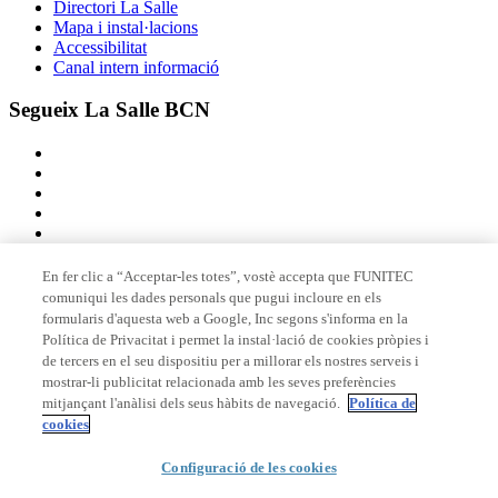
Directori La Salle
Mapa i instal·lacions
Accessibilitat
Canal intern informació
Segueix La Salle BCN
En fer clic a “Acceptar-les totes”, vostè accepta que FUNITEC
comuniqui les dades personals que pugui incloure en els
Membre de
formularis d'aquesta web a Google, Inc segons s'informa en la
Política de Privacitat i permet la instal·lació de cookies pròpies i
de tercers en el seu dispositiu per a millorar els nostres serveis i
mostrar-li publicitat relacionada amb les seves preferències
Acreditacions
mitjançant l'anàlisi dels seus hàbits de navegació.
Política de
cookies
Configuració de les cookies
© 2026 La Salle Campus Barcelona - URL |
Avís legal
|
Política de
privacitat
|
Política de cookies