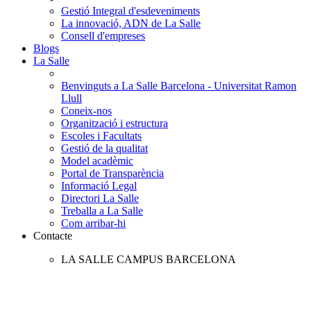
Gestió Integral d'esdeveniments
La innovació, ADN de La Salle
Consell d'empreses
Blogs
La Salle
Benvinguts a La Salle Barcelona - Universitat Ramon
Llull
Coneix-nos
Organització i estructura
Escoles i Facultats
Gestió de la qualitat
Model acadèmic
Portal de Transparència
Informació Legal
Directori La Salle
Treballa a La Salle
Com arribar-hi
Contacte
LA SALLE CAMPUS BARCELONA