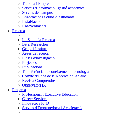
Treballa i Emprèn
Serveis d'informació i gestió acadèmica
Serveis del campus
Associacions i clubs d’estudiants
Instal·lacions
Esdeveniments
Recerca
La Salle i la Recerca
Be a Researcher
Grups i Instituts
Àrees de recerca
Linies d'investigació
Projectes
Publicacions
Transferència de coneixement i tecnologia
Comitè d’Ètica de la Recerca de la Salle
Revista Comprendre
Observatori IA
Empresa
Professional i Executive Education
Career Services
Innovació i R+D
Serveis d'Emprenedoria i Acceleració