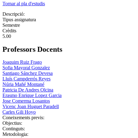
Tornar al pla d'estudis
Descripció:
Tipus assignatura
Semestre
Crèdits
5.00
Professors Docents
Joaquim Ruiz Frago
Sofia Mayoral Gonzalez
Santiago Sánchez Devesa
Lluís Campderrós Reyes
Núria Mañé Montané
Patricia De Andres Olcina
Erasmo Enrique Lopez Garcia
Jose Comerma Losantos
Vicenç Joan Huguet Paradell
Carles Gili Hoyo
Coneixements previs:
Objectius:
Continguts:
Metodologia: