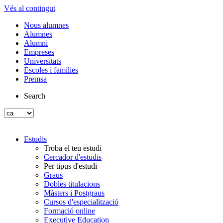
Vés al contingut
Nous alumnes
Alumnes
Alumni
Empreses
Universitats
Escoles i famílies
Premsa
Search
Estudis
Troba el teu estudi
Cercador d'estudis
Per tipus d'estudi
Graus
Dobles titulacions
Màsters i Postgraus
Cursos d'especialització
Formació online
Executive Education