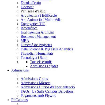
Escola d'estiu
Doctorat
Per l'àrea d'estudi
Arquitectura i Edificació
Art, Animació i Multimèdia
Enginyeries TIC
Informàtica
Intel·ligència Artificial
Business i Management
MBA
Direcció de Projectes
Data Science & Big Data Analytics
Filosofia i Humanitats
Tecnologia i Salut
Tots els estudis
Admisions i ajudes
Admissions
Admissions Graus
Admissions Màsters
Admissions Cursos d'Especialització
FAQs | La Salle Campus Barcelona
Pagaments amb Flywire
El Campus