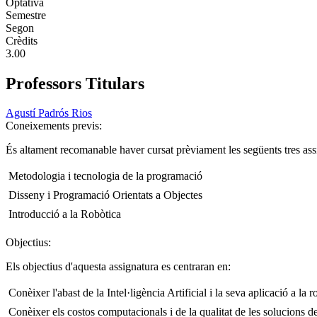
Optativa
Semestre
Segon
Crèdits
3.00
Professors Titulars
Agustí Padrós Rios
Coneixements previs:
És altament recomanable haver cursat prèviament les següents tres ass
 Metodologia i tecnologia de la programació
 Disseny i Programació Orientats a Objectes
 Introducció a la Robòtica
Objectius:
Els objectius d'aquesta assignatura es centraran en:
 Conèixer l'abast de la Intel·ligència Artificial i la seva aplicació a la r
 Conèixer els costos computacionals i de la qualitat de les solucions d