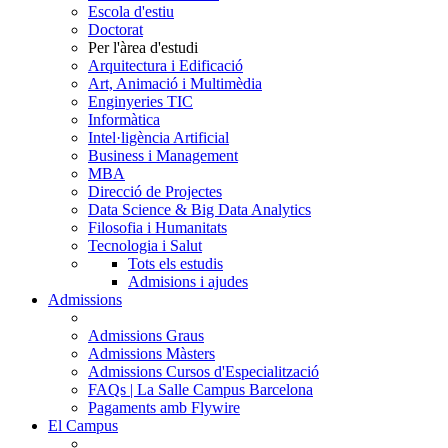
Escola d'estiu
Doctorat
Per l'àrea d'estudi
Arquitectura i Edificació
Art, Animació i Multimèdia
Enginyeries TIC
Informàtica
Intel·ligència Artificial
Business i Management
MBA
Direcció de Projectes
Data Science & Big Data Analytics
Filosofia i Humanitats
Tecnologia i Salut
Tots els estudis
Admisions i ajudes
Admissions
Admissions Graus
Admissions Màsters
Admissions Cursos d'Especialització
FAQs | La Salle Campus Barcelona
Pagaments amb Flywire
El Campus