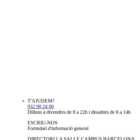
T'AJUDEM?
932 90 24 00
Dilluns a divendres de 8 a 22h i dissabtes de 8 a 14h
ESCRIU-NOS
Formulari d'informació general
DIRECTORI LA SALLE CAMPUS BARCELONA