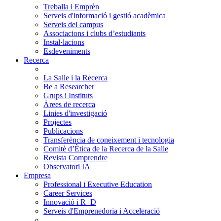
Treballa i Emprèn
Serveis d'informació i gestió acadèmica
Serveis del campus
Associacions i clubs d’estudiants
Instal·lacions
Esdeveniments
Recerca
La Salle i la Recerca
Be a Researcher
Grups i Instituts
Àrees de recerca
Linies d'investigació
Projectes
Publicacions
Transferència de coneixement i tecnologia
Comitè d’Ètica de la Recerca de la Salle
Revista Comprendre
Observatori IA
Empresa
Professional i Executive Education
Career Services
Innovació i R+D
Serveis d'Emprenedoria i Acceleració