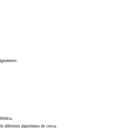
ignatures:
obòtica.
els diferents algoritmes de cerca.