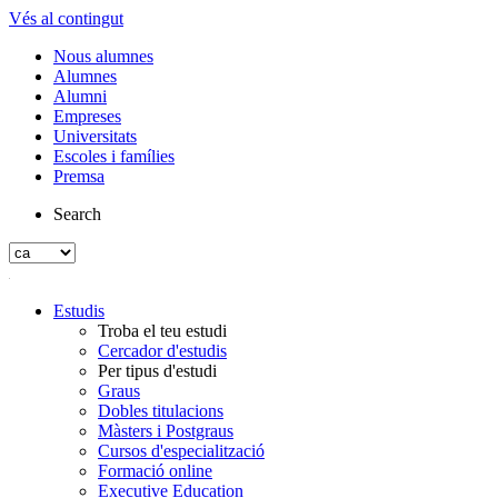
Vés al contingut
Nous alumnes
Alumnes
Alumni
Empreses
Universitats
Escoles i famílies
Premsa
Search
Estudis
Troba el teu estudi
Cercador d'estudis
Per tipus d'estudi
Graus
Dobles titulacions
Màsters i Postgraus
Cursos d'especialització
Formació online
Executive Education