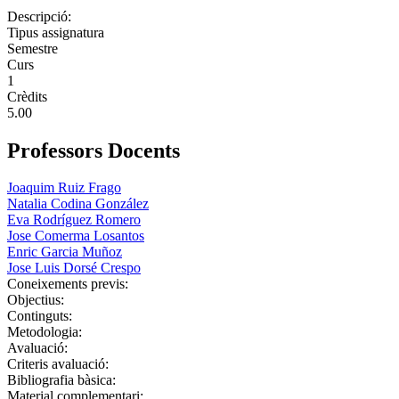
Descripció:
Tipus assignatura
Semestre
Curs
1
Crèdits
5.00
Professors Docents
Joaquim Ruiz Frago
Natalia Codina González
Eva Rodríguez Romero
Jose Comerma Losantos
Enric Garcia Muñoz
Jose Luis Dorsé Crespo
Coneixements previs:
Objectius:
Continguts:
Metodologia:
Avaluació:
Criteris avaluació:
Bibliografia bàsica:
Material complementari: