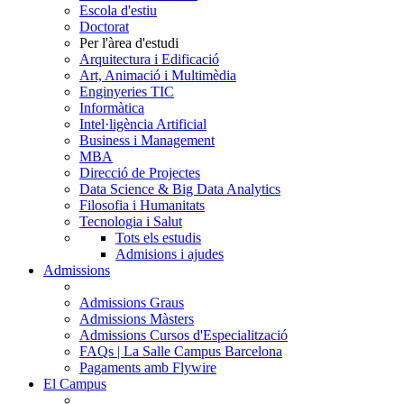
Escola d'estiu
Doctorat
Per l'àrea d'estudi
Arquitectura i Edificació
Art, Animació i Multimèdia
Enginyeries TIC
Informàtica
Intel·ligència Artificial
Business i Management
MBA
Direcció de Projectes
Data Science & Big Data Analytics
Filosofia i Humanitats
Tecnologia i Salut
Tots els estudis
Admisions i ajudes
Admissions
Admissions Graus
Admissions Màsters
Admissions Cursos d'Especialització
FAQs | La Salle Campus Barcelona
Pagaments amb Flywire
El Campus