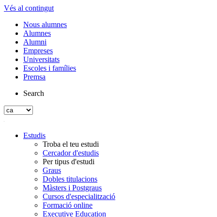
Vés al contingut
Nous alumnes
Alumnes
Alumni
Empreses
Universitats
Escoles i famílies
Premsa
Search
Estudis
Troba el teu estudi
Cercador d'estudis
Per tipus d'estudi
Graus
Dobles titulacions
Màsters i Postgraus
Cursos d'especialització
Formació online
Executive Education