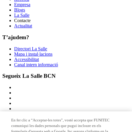
Empresa
Blogs
La Salle
Contacte
Actualitat
T’ajudem?
Directori La Salle
Mapa i instal·lacions
Accessibilitat
Canal intern informació
Segueix La Salle BCN
En fer clic a “Acceptar-les totes”, vostè accepta que FUNITEC
comuniqui les dades personals que pugui incloure en els
Membre de
formularis d'aquesta web a Google, Inc segons s'informa en la