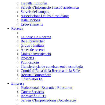
Treballa i Emprèn
Serveis d'informació i gestió acadèmica
Serveis del campus
Associacions i clubs d’estudiants
Instal·lacions
Esdeveniments
Recerca
La Salle i la Recerca
Be a Researcher
Grups i Instituts
Àrees de recerca
Linies d'investigació
Projectes
Publicacions
Transferència de coneixement i tecnologia
Comitè d’Ètica de la Recerca de la Salle
Revista Comprendre
Observatori IA
Empresa
Professional i Executive Education
Career Services
Innovació i R+D
Serveis d'Emprenedoria i Acceleració