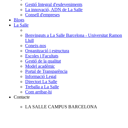
Gestió Integral d'esdeveniments
La innovació, ADN de La Salle
Consell d'empreses
Blogs
La Salle
Benvinguts a La Salle Barcelona - Universitat Ramon
Llull
Coneix-nos
Organització i estructura
Escoles i Facultats
Gestió de la qualitat
Model acadèmic
Portal de Transparència
Informació Legal
Directori La Salle
Treballa a La Salle
Com arribar-hi
Contacte
LA SALLE CAMPUS BARCELONA