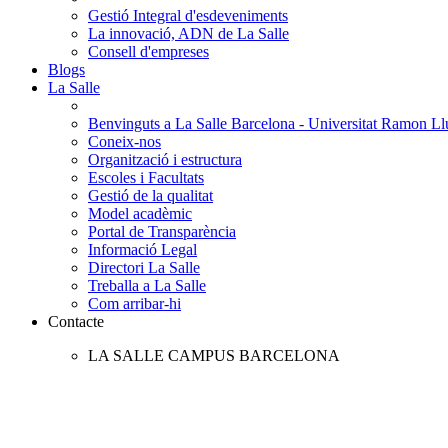
Gestió Integral d'esdeveniments
La innovació, ADN de La Salle
Consell d'empreses
Blogs
La Salle
Benvinguts a La Salle Barcelona - Universitat Ramon Llu
Coneix-nos
Organització i estructura
Escoles i Facultats
Gestió de la qualitat
Model acadèmic
Portal de Transparència
Informació Legal
Directori La Salle
Treballa a La Salle
Com arribar-hi
Contacte
LA SALLE CAMPUS BARCELONA