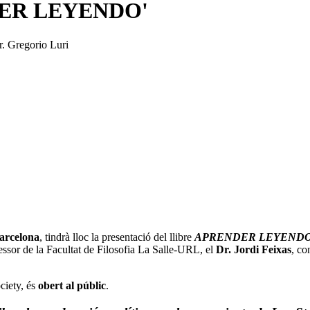
ENDER LEYENDO'
r. Gregorio Luri
Barcelona
, tindrà lloc la presentació del llibre
APRENDER LEYENDO. Filos
fessor de la Facultat de Filosofia La Salle-URL, el
Dr. Jordi Feixas
, co
ciety, és
obert al públic
.