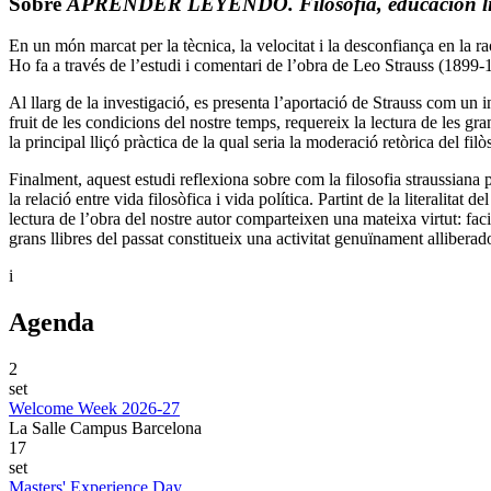
Sobre
APRENDER LEYENDO. Filosofía, educación liber
En un món marcat per la tècnica, la velocitat i la desconfiança en la r
Ho fa a través de l’estudi i comentari de l’obra de Leo Strauss (1899-1
Al llarg de la investigació, es presenta l’aportació de Strauss com un i
fruit de les condicions del nostre temps, requereix la lectura de les gra
la principal lliçó pràctica de la qual seria la moderació retòrica del fil
Finalment, aquest estudi reflexiona sobre com la filosofia straussiana
la relació entre vida filosòfica i vida política. Partint de la literalitat
lectura de l’obra del nostre autor comparteixen una mateixa virtut: faci
grans llibres del passat constitueix una activitat genuïnament alliberado
i
Agenda
2
set
Welcome Week 2026-27
La Salle Campus Barcelona
17
set
Masters' Experience Day