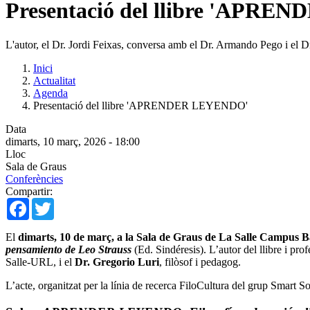
Presentació del llibre 'APR
L'autor, el Dr. Jordi Feixas, conversa amb el Dr. Armando Pego i el D
Inici
Actualitat
Agenda
Presentació del llibre 'APRENDER LEYENDO'
Data
dimarts, 10 març, 2026 - 18:00
Lloc
Sala de Graus
Conferències
Compartir:
Facebook
Twitter
El
dimarts, 10 de març, a la Sala de Graus de La Salle Campus 
pensamiento de Leo Strauss
(Ed. Sindéresis). L’autor del llibre i pro
Salle-URL, i el
Dr. Gregorio Luri
, filòsof i pedagog.
L’acte, organitzat per la línia de recerca FiloCultura del grup Smart So