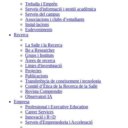
Treballa i Emprèn
Serveis d'informació i gestió acadèmica
Serveis del campus
Associacions i clubs d’estudiants
Instal·lacions
Esdeveniments
Recerca
La Salle i la Recerca
Be a Researcher
Grups i Instituts
Àrees de recerca
Linies d'investigació
Projectes
Publicacions
Transferència de coneixement i tecnologia
Comitè d’Ètica de la Recerca de la Salle
Revista Comprendre
Observatori IA
Empresa
Professional i Executive Education
Career Services
Innovació i R+D
Serveis d'Emprenedoria i Acceleració