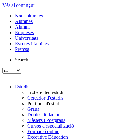
Vés al contingut
Nous alumnes
Alumnes
Alumni
Empreses
Universitats
Escoles i famílies
Premsa
Search
Estudis
Troba el teu estudi
Cercador d'estudis
Per tipus d'estudi
Graus
Dobles titulacions
Màsters i Postgraus
Cursos d'especialització
Formació online
Executive Education