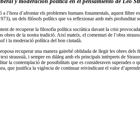
al y moderación política en el pensamiento de Leo St
aó a l’hora d’afrontar els problemes humans fonamentals, aquest llibre es
973), un dels filòsofs polítics que va reflexionar amb més profunditat s
ntent de recuperar la filosofia política socràtica davant la crisi provoca
ns obres de la nostra tradició. Així mateix, el comentari de l’obra straus
òsof i la moderació política del bon ciutadà.
 proposa recuperar una manera gairebé oblidada de llegir les obres dels 
 del text straussià, i sempre en diàleg amb els principals intèrprets de Stra
litar la contemplació de possibilitats que es consideraven superades o qu
ra, que justifica la vigència de continuar reivindicant el valor d’aprendre