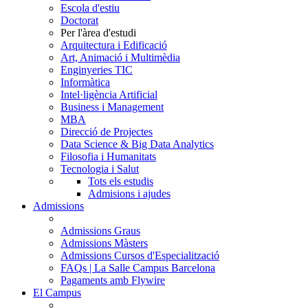
Escola d'estiu
Doctorat
Per l'àrea d'estudi
Arquitectura i Edificació
Art, Animació i Multimèdia
Enginyeries TIC
Informàtica
Intel·ligència Artificial
Business i Management
MBA
Direcció de Projectes
Data Science & Big Data Analytics
Filosofia i Humanitats
Tecnologia i Salut
Tots els estudis
Admisions i ajudes
Admissions
Admissions Graus
Admissions Màsters
Admissions Cursos d'Especialització
FAQs | La Salle Campus Barcelona
Pagaments amb Flywire
El Campus