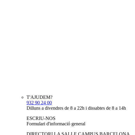
T'AJUDEM?
932 90 24 00
Dilluns a divendres de 8 a 22h i dissabtes de 8 a 14h
ESCRIU-NOS
Formulari d'informació general
DIRECTORI LA SALLE CAMPUS BARCELONA