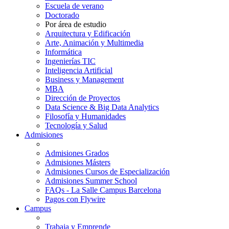
Escuela de verano
Doctorado
Por área de estudio
Arquitectura y Edificación
Arte, Animación y Multimedia
Informática
Ingenierías TIC
Inteligencia Artificial
Business y Management
MBA
Dirección de Proyectos
Data Science & Big Data Analytics
Filosofía y Humanidades
Tecnología y Salud
Admisiones
Admisiones Grados
Admisiones Másters
Admisiones Cursos de Especialización
Admisiones Summer School
FAQs - La Salle Campus Barcelona
Pagos con Flywire
Campus
Trabaja y Emprende