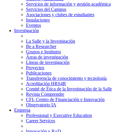
Servicios de información y gestión académica
Servicios del Campus
Asociaciones y clubes de estudiantes
Instalaciones
Eventos
Investigación
La Salle y la Investigación
Be a Researcher
Grupos e Institutos
Áreas de investigación
Líneas de investigación
Proyectos
Publicaciones
Transferencia de conocimiento y tecnología
Acreditación HRS4R
Comité de Ética de la Investigación de la Salle
Revista Comprendre
CFI- Centro de Financiación e Innovación
Observatorio IA
Empresa
Professional y Executive Education
Career Services
Innovación y R+D