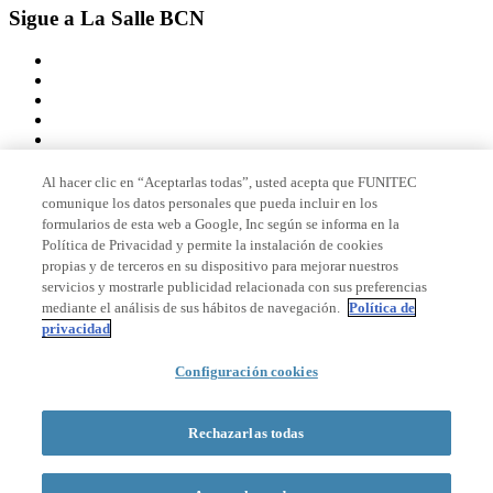
Sigue a La Salle BCN
Al hacer clic en “Aceptarlas todas”, usted acepta que FUNITEC
comunique los datos personales que pueda incluir en los
Miembro de
formularios de esta web a Google, Inc según se informa en la
Política de Privacidad y permite la instalación de cookies
propias y de terceros en su dispositivo para mejorar nuestros
servicios y mostrarle publicidad relacionada con sus preferencias
Acreditaciones
mediante el análisis de sus hábitos de navegación.
Política de
privacidad
Configuración cookies
© 2026 La Salle Campus Barcelona - URL |
Aviso legal
|
Política de
privacidad
|
Política de cookies
Rechazarlas todas
Formulario de búsqueda