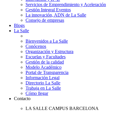
Servicios de Emprendimiento y Aceleración
Gestión Integral Eventos
La innovación, ADN de La Salle
Consejo de empresas
Blogs
La Salle
Bienvenidos a La Salle
Conócenos
Organización y Estructura
Escuelas y Facultades
Gestión de la calidad
Modelo Académico
Portal de Transparencia
Información Legal
Directorio La Salle
Trabaja en La Salle
Cómo llegar
Contacto
LA SALLE CAMPUS BARCELONA