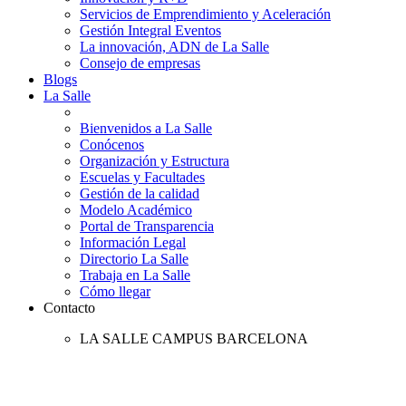
Servicios de Emprendimiento y Aceleración
Gestión Integral Eventos
La innovación, ADN de La Salle
Consejo de empresas
Blogs
La Salle
Bienvenidos a La Salle
Conócenos
Organización y Estructura
Escuelas y Facultades
Gestión de la calidad
Modelo Académico
Portal de Transparencia
Información Legal
Directorio La Salle
Trabaja en La Salle
Cómo llegar
Contacto
LA SALLE CAMPUS BARCELONA