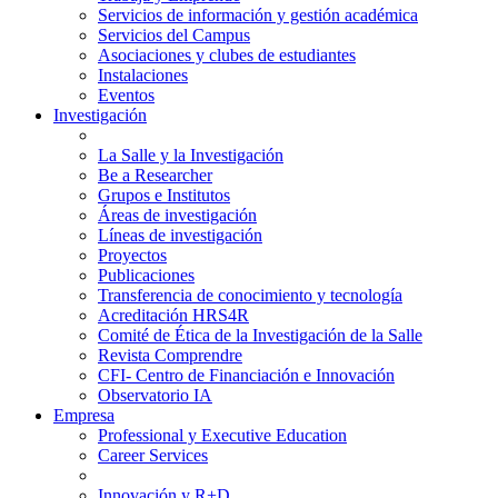
Servicios de información y gestión académica
Servicios del Campus
Asociaciones y clubes de estudiantes
Instalaciones
Eventos
Investigación
La Salle y la Investigación
Be a Researcher
Grupos e Institutos
Áreas de investigación
Líneas de investigación
Proyectos
Publicaciones
Transferencia de conocimiento y tecnología
Acreditación HRS4R
Comité de Ética de la Investigación de la Salle
Revista Comprendre
CFI- Centro de Financiación e Innovación
Observatorio IA
Empresa
Professional y Executive Education
Career Services
Innovación y R+D