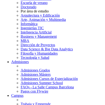
Escuela de verano
Doctorado
Por área de estudio
Arquitectura y Edificación
Arte, Animación y Multimedia
Informática
Ingenierías TIC
Inteligencia Artificial
Business y Management
MBA
Dirección de Proyectos
Data Science & Big Data Analytics
Filosofía y Humanidades
Tecnología y Salud
Admisiones
Admisiones Grados
Admisiones Másters
Admisiones Cursos de Especialización
Admisiones Summer School
FAQs - La Salle Campus Barcelona
Pagos con Flywire
Campus
Trabaja y Emprende