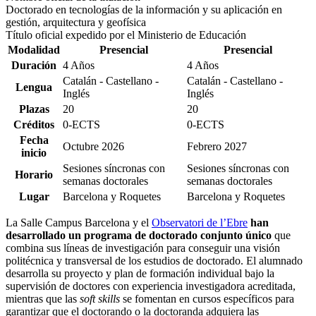
Doctorado en tecnologías de la información y su aplicación en
gestión, arquitectura y geofísica
Título oficial expedido por el Ministerio de Educación
Modalidad
Presencial
Presencial
Duración
4 Años
4 Años
Catalán - Castellano -
Catalán - Castellano -
Lengua
Inglés
Inglés
Plazas
20
20
Créditos
0-ECTS
0-ECTS
Fecha
Octubre
2026
Febrero
2027
inicio
Sesiones síncronas con
Sesiones síncronas con
Horario
semanas doctorales
semanas doctorales
Lugar
Barcelona y Roquetes
Barcelona y Roquetes
La Salle Campus Barcelona y el
Observatori de l’Ebre
han
desarrollado un programa de doctorado conjunto único
que
combina sus líneas de investigación para conseguir una visión
politécnica y transversal de los estudios de doctorado. El alumnado
desarrolla su proyecto y plan de formación individual bajo la
supervisión de doctores con experiencia investigadora acreditada,
mientras que las
soft skills
se fomentan en cursos específicos para
garantizar que el doctorando o la doctoranda adquiera las