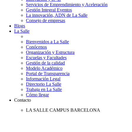
Servicios de Emprendimiento y Aceleración
Gestión Integral Eventos
La innovación, ADN de La Salle
Consejo de empresas
Blogs
La Salle
Bienvenidos a La Salle
Conócenos
Organización y Estructura
Escuelas y Facultades
Gestión de la calidad
Modelo Académico
Portal de Transparencia
Información Legal
Directorio La Salle
Trabaja en La Salle
Cómo llegar
Contacto
LA SALLE CAMPUS BARCELONA