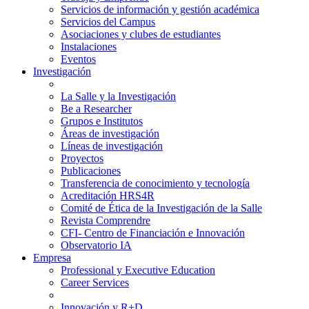
Servicios de información y gestión académica
Servicios del Campus
Asociaciones y clubes de estudiantes
Instalaciones
Eventos
Investigación
La Salle y la Investigación
Be a Researcher
Grupos e Institutos
Áreas de investigación
Líneas de investigación
Proyectos
Publicaciones
Transferencia de conocimiento y tecnología
Acreditación HRS4R
Comité de Ética de la Investigación de la Salle
Revista Comprendre
CFI- Centro de Financiación e Innovación
Observatorio IA
Empresa
Professional y Executive Education
Career Services
Innovación y R+D