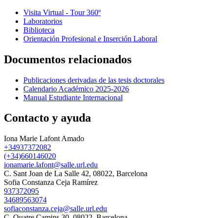
Visita Virtual - Tour 360º
Laboratorios
Biblioteca
Orientación Profesional e Inserción Laboral
Documentos relacionados
Publicaciones derivadas de las tesis doctorales
Calendario Académico 2025-2026
Manual Estudiante Internacional
Contacto y ayuda
Iona Marie Lafont Amado
+34937372082
(+34)660146020
ionamarie.lafont@salle.url.edu
C. Sant Joan de La Salle 42, 08022, Barcelona
Sofia Constanza Ceja Ramírez
937372095
34689563074
sofiaconstanza.ceja@salle.url.edu
C. Quatre Camins 30, 08022, Barcelona