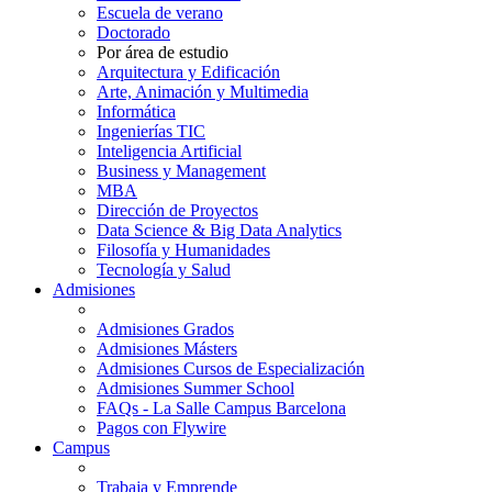
Escuela de verano
Doctorado
Por área de estudio
Arquitectura y Edificación
Arte, Animación y Multimedia
Informática
Ingenierías TIC
Inteligencia Artificial
Business y Management
MBA
Dirección de Proyectos
Data Science & Big Data Analytics
Filosofía y Humanidades
Tecnología y Salud
Admisiones
Admisiones Grados
Admisiones Másters
Admisiones Cursos de Especialización
Admisiones Summer School
FAQs - La Salle Campus Barcelona
Pagos con Flywire
Campus
Trabaja y Emprende