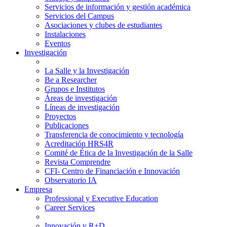
Servicios de información y gestión académica
Servicios del Campus
Asociaciones y clubes de estudiantes
Instalaciones
Eventos
Investigación
La Salle y la Investigación
Be a Researcher
Grupos e Institutos
Áreas de investigación
Líneas de investigación
Proyectos
Publicaciones
Transferencia de conocimiento y tecnología
Acreditación HRS4R
Comité de Ética de la Investigación de la Salle
Revista Comprendre
CFI- Centro de Financiación e Innovación
Observatorio IA
Empresa
Professional y Executive Education
Career Services
Innovación y R+D