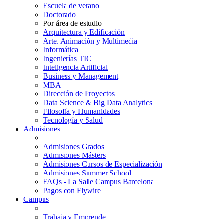
Escuela de verano
Doctorado
Por área de estudio
Arquitectura y Edificación
Arte, Animación y Multimedia
Informática
Ingenierías TIC
Inteligencia Artificial
Business y Management
MBA
Dirección de Proyectos
Data Science & Big Data Analytics
Filosofía y Humanidades
Tecnología y Salud
Admisiones
Admisiones Grados
Admisiones Másters
Admisiones Cursos de Especialización
Admisiones Summer School
FAQs - La Salle Campus Barcelona
Pagos con Flywire
Campus
Trabaja y Emprende