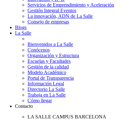
Servicios de Emprendimiento y Aceleración
Gestión Integral Eventos
La innovación, ADN de La Salle
Consejo de empresas
Blogs
La Salle
Bienvenidos a La Salle
Conócenos
Organización y Estructura
Escuelas y Facultades
Gestión de la calidad
Modelo Académico
Portal de Transparencia
Información Legal
Directorio La Salle
Trabaja en La Salle
Cómo llegar
Contacto
LA SALLE CAMPUS BARCELONA