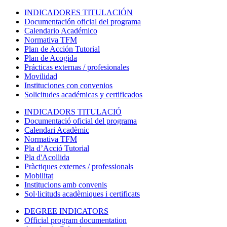
INDICADORES TITULACIÓN
Documentación oficial del programa
Calendario Académico
Normativa TFM
Plan de Acción Tutorial
Plan de Acogida
Prácticas externas / profesionales
Movilidad
Instituciones con convenios
Solicitudes académicas y certificados
INDICADORS TITULACIÓ
Documentació oficial del programa
Calendari Acadèmic
Normativa TFM
Pla d’Acció Tutorial
Pla d'Acollida
Pràctiques externes / professionals
Mobilitat
Institucions amb convenis
Sol·licituds acadèmiques i certificats
DEGREE INDICATORS
Official program documentation