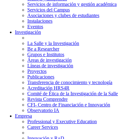
Servicios de información y gestión académica
Servicios del Campus
Asociaciones y clubes de estudiantes
Instalaciones
Eventos
Investigación
La Salle y la Investigación
Be a Researcher
Grupos e Institutos
Áreas de investigación
Líneas de investigación
Proyectos
Publicaciones
Transferencia de conocimiento y tecnología
Acreditación HRS4R
Comité de Ética de la Investigación de la Salle
Revista Comprendre
CFI- Centro de Financiación e Innovación
Observatorio IA
Empresa
Professional y Executive Education
Career Services
Innovación y R+D