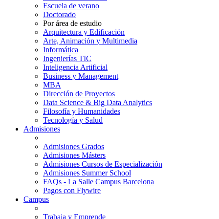
Escuela de verano
Doctorado
Por área de estudio
Arquitectura y Edificación
Arte, Animación y Multimedia
Informática
Ingenierías TIC
Inteligencia Artificial
Business y Management
MBA
Dirección de Proyectos
Data Science & Big Data Analytics
Filosofía y Humanidades
Tecnología y Salud
Admisiones
Admisiones Grados
Admisiones Másters
Admisiones Cursos de Especialización
Admisiones Summer School
FAQs - La Salle Campus Barcelona
Pagos con Flywire
Campus
Trabaja y Emprende