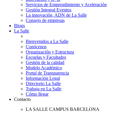
Servicios de Emprendimiento y Aceleración
Gestión Integral Eventos
La innovación, ADN de La Salle
Consejo de empresas
Blogs
La Salle
Bienvenidos a La Salle
Conócenos
Organización y Estructura
Escuelas y Facultades
Gestión de la calidad
Modelo Académico
Portal de Transparencia
Información Legal
Directorio La Salle
Trabaja en La Salle
Cómo llegar
Contacto
LA SALLE CAMPUS BARCELONA