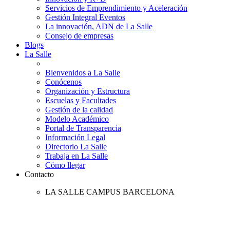
Servicios de Emprendimiento y Aceleración
Gestión Integral Eventos
La innovación, ADN de La Salle
Consejo de empresas
Blogs
La Salle
Bienvenidos a La Salle
Conócenos
Organización y Estructura
Escuelas y Facultades
Gestión de la calidad
Modelo Académico
Portal de Transparencia
Información Legal
Directorio La Salle
Trabaja en La Salle
Cómo llegar
Contacto
LA SALLE CAMPUS BARCELONA