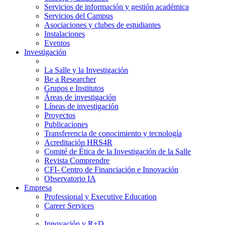
Servicios de información y gestión académica
Servicios del Campus
Asociaciones y clubes de estudiantes
Instalaciones
Eventos
Investigación
La Salle y la Investigación
Be a Researcher
Grupos e Institutos
Áreas de investigación
Líneas de investigación
Proyectos
Publicaciones
Transferencia de conocimiento y tecnología
Acreditación HRS4R
Comité de Ética de la Investigación de la Salle
Revista Comprendre
CFI- Centro de Financiación e Innovación
Observatorio IA
Empresa
Professional y Executive Education
Career Services
Innovación y R+D