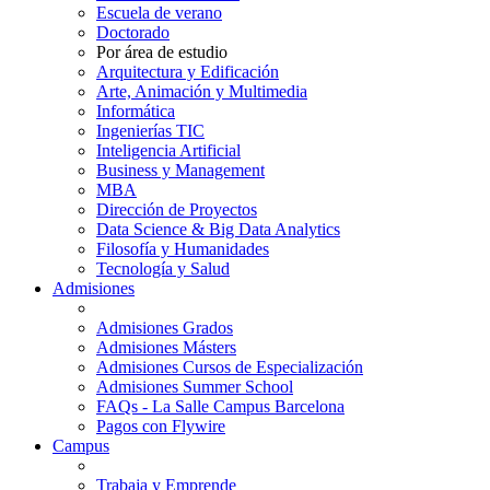
Escuela de verano
Doctorado
Por área de estudio
Arquitectura y Edificación
Arte, Animación y Multimedia
Informática
Ingenierías TIC
Inteligencia Artificial
Business y Management
MBA
Dirección de Proyectos
Data Science & Big Data Analytics
Filosofía y Humanidades
Tecnología y Salud
Admisiones
Admisiones Grados
Admisiones Másters
Admisiones Cursos de Especialización
Admisiones Summer School
FAQs - La Salle Campus Barcelona
Pagos con Flywire
Campus
Trabaja y Emprende