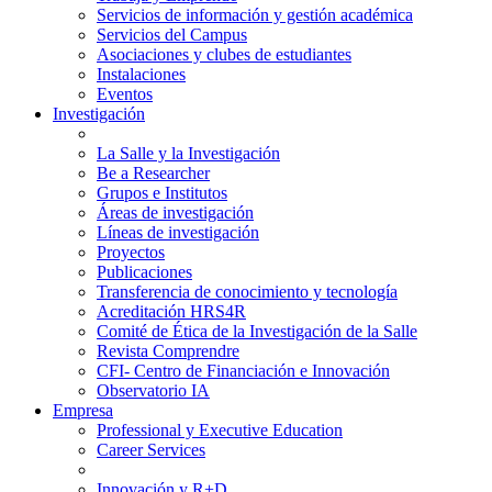
Servicios de información y gestión académica
Servicios del Campus
Asociaciones y clubes de estudiantes
Instalaciones
Eventos
Investigación
La Salle y la Investigación
Be a Researcher
Grupos e Institutos
Áreas de investigación
Líneas de investigación
Proyectos
Publicaciones
Transferencia de conocimiento y tecnología
Acreditación HRS4R
Comité de Ética de la Investigación de la Salle
Revista Comprendre
CFI- Centro de Financiación e Innovación
Observatorio IA
Empresa
Professional y Executive Education
Career Services
Innovación y R+D