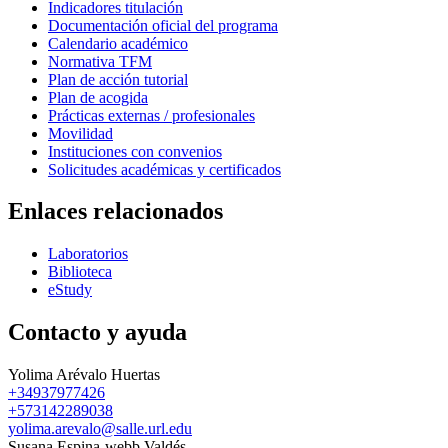
Indicadores titulación
Documentación oficial del programa
Calendario académico
Normativa TFM
Plan de acción tutorial
Plan de acogida
Prácticas externas / profesionales
Movilidad
Instituciones con convenios
Solicitudes académicas y certificados
Enlaces relacionados
Laboratorios
Biblioteca
eStudy
Contacto y ayuda
Yolima Arévalo Huertas
+34937977426
+573142289038
yolima.arevalo@salle.url.edu
Susana Espina-webb Valdés