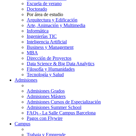
Escuela de verano
Doctorado
Por área de estudio
Arquitectura y Edificación
Arte, Animación y Multimedia
Informática
Ingenierías TIC
Inteligencia Artificial
Business y Management
MBA
Dirección de Proyectos
Data Science & Big Data Analytics
Filosofía y Humanidades
Tecnología y Salud
Admisiones
Admisiones Grados
Admisiones Másters
Admisiones Cursos de Especialización
Admisiones Summer School
FAQs - La Salle Campus Barcelona
Pagos con Flywire
Campus
Trabaja y Emprende