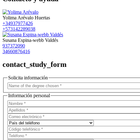
Yolima Arévalo Huertas
+34937977426
+573142289038
Susana Espina-webb Valdés
937372090
34660876416
contact_study_form
Solicita información
Información personal