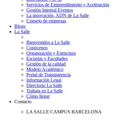
Servicios de Emprendimiento y Aceleración
Gestión Integral Eventos
La innovación, ADN de La Salle
Consejo de empresas
Blogs
La Salle
Bienvenidos a La Salle
Conócenos
Organización y Estructura
Escuelas y Facultades
Gestión de la calidad
Modelo Académico
Portal de Transparencia
Información Legal
Directorio La Salle
Trabaja en La Salle
Cómo llegar
Contacto
LA SALLE CAMPUS BARCELONA