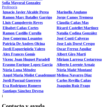
Sofia Mayoral Gonzalez
Profesor/a
Ignacio Javier Alcalde Perea
Marinella Anglano
Ramon Marc Bataller Garrigo
Jorge Camos Tremosa
Lluís Campderrós Reyes
Claudia Cañas Mas
Elisabet Cañas Cortes
Ricard Castellet Martinez
Ramon Castillo Curulla
Natalia Codina González
Jose Comerma Losantos
José Conti Calveras
Patricia De Andres Olcina
Jose Luis Dorsé Crespo
Jordi Esquerigüela Valero
Oscar Ferruz Aguilar
Alex Frances Gomis
Albert Giro Marti
Vicenç Joan Huguet Paradell
Miriam Larrosa Costarrosa
Erasmo Enrique Lopez Garcia
Alberto Lorente Arnaiz
Núria Luna Méndez
Núria Mañé Montané
Angel Maria Molist Casademunt
Melissa Navarro Diaz
Jordi Pascual Guerrero
Carlos Revilla Cañas
Eva Rodríguez Romero
Joaquim Ruiz Frago
Santiago Sánchez Devesa
i
Contacto y ayuda