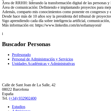
Área de RRHH: liderando la transformación digital de las personas y la
Área de comunicación: Definiendo e implantando proyectos para mejor
Además, comparto mis conocimientos como ponente en congresos y evento
Desde hace más de 10 años soy la presidenta del tribunal de proyectos 
Sigo aprendiendo cada día sobre inteligencia artificial, comunicación
Más información en: https://www.linkedin.com/in/sofiamayoral/
i
Buscador Personas
Profesorado
Personal de Administración y Servicios
Unidades Académicas y Administrativas
Calle de Sant Joan de La Salle, 42
08022 Barcelona
España
Tel.
(+34) 932902400
Estudios