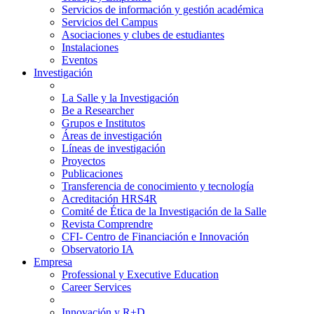
Servicios de información y gestión académica
Servicios del Campus
Asociaciones y clubes de estudiantes
Instalaciones
Eventos
Investigación
La Salle y la Investigación
Be a Researcher
Grupos e Institutos
Áreas de investigación
Líneas de investigación
Proyectos
Publicaciones
Transferencia de conocimiento y tecnología
Acreditación HRS4R
Comité de Ética de la Investigación de la Salle
Revista Comprendre
CFI- Centro de Financiación e Innovación
Observatorio IA
Empresa
Professional y Executive Education
Career Services
Innovación y R+D