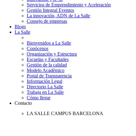
Servicios de Emprendimiento y Aceleración
Gestión Integral Eventos
La innovación, ADN de La Salle
Consejo de empresas
Blogs
La Salle
Bienvenidos a La Salle
Conócenos
Organización y Estructura
Escuelas y Facultades
Gestión de la calidad
Modelo Académico
Portal de Transparencia
Información Legal
Directorio La Salle
Trabaja en La Salle
Cómo llegar
Contacto
LA SALLE CAMPUS BARCELONA