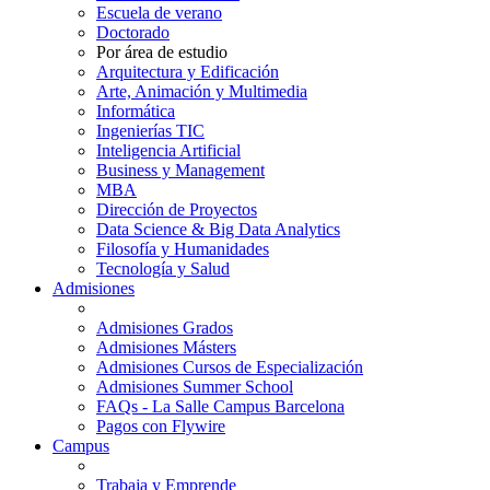
Escuela de verano
Doctorado
Por área de estudio
Arquitectura y Edificación
Arte, Animación y Multimedia
Informática
Ingenierías TIC
Inteligencia Artificial
Business y Management
MBA
Dirección de Proyectos
Data Science & Big Data Analytics
Filosofía y Humanidades
Tecnología y Salud
Admisiones
Admisiones Grados
Admisiones Másters
Admisiones Cursos de Especialización
Admisiones Summer School
FAQs - La Salle Campus Barcelona
Pagos con Flywire
Campus
Trabaja y Emprende