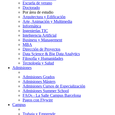
Escuela de verano
Doctorado
Por área de estudio
Arquitectura y Edificación
Arte, Animación y Multimedia
Informática
Ingenierías TIC
Inteligencia Artificial
Business y Management
MBA
Dirección de Proyectos
Data Science & Big Data Analytics
Filosofía y Humanidades
Tecnología y Salud
Admisiones
Admisiones Grados
Admisiones Másters
Admisiones Cursos de Especialización
Admisiones Summer School
FAQs - La Salle Campus Barcelona
Pagos con Flywire
Campus
Trabaja y Emprende