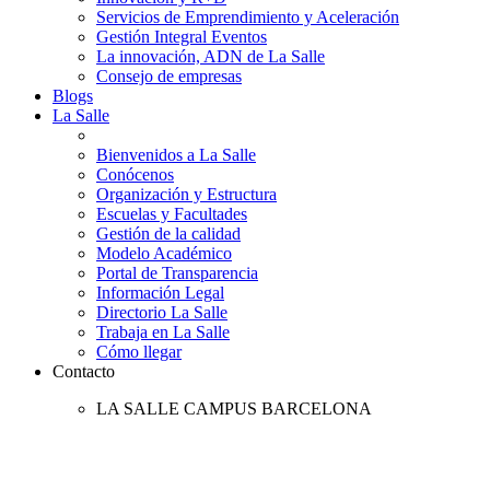
Servicios de Emprendimiento y Aceleración
Gestión Integral Eventos
La innovación, ADN de La Salle
Consejo de empresas
Blogs
La Salle
Bienvenidos a La Salle
Conócenos
Organización y Estructura
Escuelas y Facultades
Gestión de la calidad
Modelo Académico
Portal de Transparencia
Información Legal
Directorio La Salle
Trabaja en La Salle
Cómo llegar
Contacto
LA SALLE CAMPUS BARCELONA