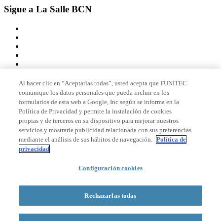
Sigue a La Salle BCN
Al hacer clic en “Aceptarlas todas”, usted acepta que FUNITEC
comunique los datos personales que pueda incluir en los
Miembro de
formularios de esta web a Google, Inc según se informa en la
Política de Privacidad y permite la instalación de cookies
propias y de terceros en su dispositivo para mejorar nuestros
servicios y mostrarle publicidad relacionada con sus preferencias
Acreditaciones
mediante el análisis de sus hábitos de navegación.
Política de
privacidad
Configuración cookies
© 2026 La Salle Campus Barcelona - URL |
Aviso legal
|
Política de
privacidad
|
Política de cookies
Rechazarlas todas
Formulario de búsqueda