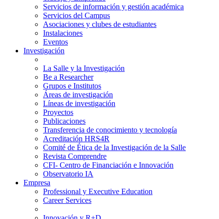
Servicios de información y gestión académica
Servicios del Campus
Asociaciones y clubes de estudiantes
Instalaciones
Eventos
Investigación
La Salle y la Investigación
Be a Researcher
Grupos e Institutos
Áreas de investigación
Líneas de investigación
Proyectos
Publicaciones
Transferencia de conocimiento y tecnología
Acreditación HRS4R
Comité de Ética de la Investigación de la Salle
Revista Comprendre
CFI- Centro de Financiación e Innovación
Observatorio IA
Empresa
Professional y Executive Education
Career Services
Innovación y R+D