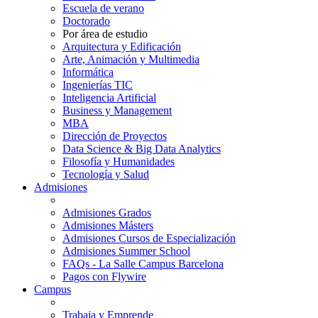
Escuela de verano
Doctorado
Por área de estudio
Arquitectura y Edificación
Arte, Animación y Multimedia
Informática
Ingenierías TIC
Inteligencia Artificial
Business y Management
MBA
Dirección de Proyectos
Data Science & Big Data Analytics
Filosofía y Humanidades
Tecnología y Salud
Admisiones
Admisiones Grados
Admisiones Másters
Admisiones Cursos de Especialización
Admisiones Summer School
FAQs - La Salle Campus Barcelona
Pagos con Flywire
Campus
Trabaja y Emprende