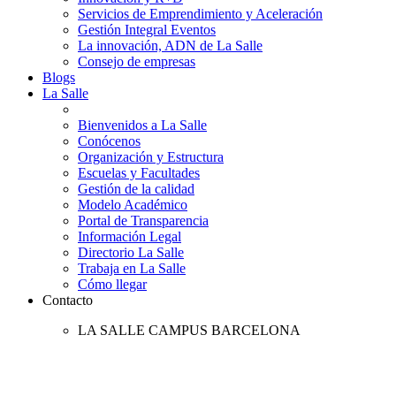
Servicios de Emprendimiento y Aceleración
Gestión Integral Eventos
La innovación, ADN de La Salle
Consejo de empresas
Blogs
La Salle
Bienvenidos a La Salle
Conócenos
Organización y Estructura
Escuelas y Facultades
Gestión de la calidad
Modelo Académico
Portal de Transparencia
Información Legal
Directorio La Salle
Trabaja en La Salle
Cómo llegar
Contacto
LA SALLE CAMPUS BARCELONA