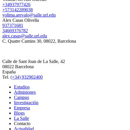
+34937977426
+573142289038
yolima.arevalo@salle.url.edu
Alex Casas Olivella
937371681
34669376782
alex.casas@salle.url.edu
C. Quatre Camins 30, 08022, Barcelona
Calle de Sant Joan de La Salle, 42
08022 Barcelona
España
Tel.
(+34) 932902400
Estudios
Admisiones
Campus
Investigación
Empresa
Blogs
La Salle
Contacto
Actualidad