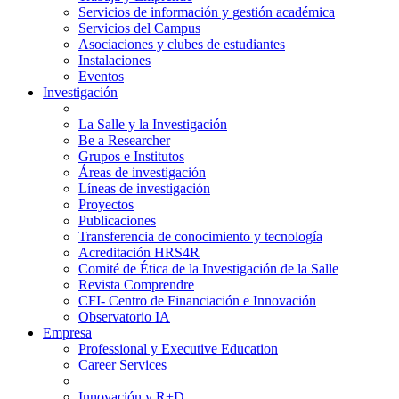
Servicios de información y gestión académica
Servicios del Campus
Asociaciones y clubes de estudiantes
Instalaciones
Eventos
Investigación
La Salle y la Investigación
Be a Researcher
Grupos e Institutos
Áreas de investigación
Líneas de investigación
Proyectos
Publicaciones
Transferencia de conocimiento y tecnología
Acreditación HRS4R
Comité de Ética de la Investigación de la Salle
Revista Comprendre
CFI- Centro de Financiación e Innovación
Observatorio IA
Empresa
Professional y Executive Education
Career Services
Innovación y R+D