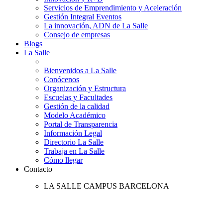
Servicios de Emprendimiento y Aceleración
Gestión Integral Eventos
La innovación, ADN de La Salle
Consejo de empresas
Blogs
La Salle
Bienvenidos a La Salle
Conócenos
Organización y Estructura
Escuelas y Facultades
Gestión de la calidad
Modelo Académico
Portal de Transparencia
Información Legal
Directorio La Salle
Trabaja en La Salle
Cómo llegar
Contacto
LA SALLE CAMPUS BARCELONA