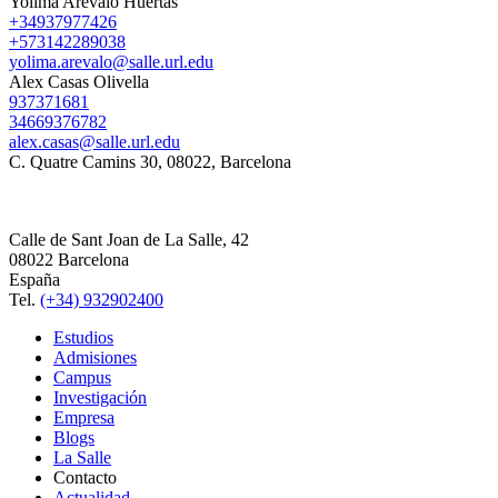
Yolima Arévalo Huertas
+34937977426
+573142289038
yolima.arevalo@salle.url.edu
Alex Casas Olivella
937371681
34669376782
alex.casas@salle.url.edu
C. Quatre Camins 30, 08022, Barcelona
Calle de Sant Joan de La Salle, 42
08022 Barcelona
España
Tel.
(+34) 932902400
Estudios
Admisiones
Campus
Investigación
Empresa
Blogs
La Salle
Contacto
Actualidad