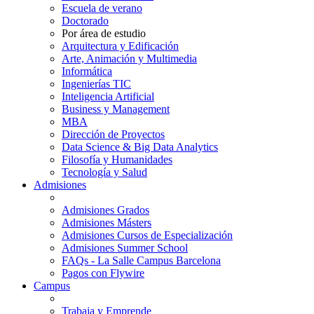
Escuela de verano
Doctorado
Por área de estudio
Arquitectura y Edificación
Arte, Animación y Multimedia
Informática
Ingenierías TIC
Inteligencia Artificial
Business y Management
MBA
Dirección de Proyectos
Data Science & Big Data Analytics
Filosofía y Humanidades
Tecnología y Salud
Admisiones
Admisiones Grados
Admisiones Másters
Admisiones Cursos de Especialización
Admisiones Summer School
FAQs - La Salle Campus Barcelona
Pagos con Flywire
Campus
Trabaja y Emprende