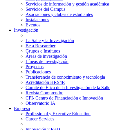
Servicios de información y gestión académica
Servicios del Campus
Asociaciones y clubes de estudiantes
Instalaciones
Eventos
Investigación
La Salle y la Investigación
Be a Researcher
Grupos e Institutos
Áreas de investigación
Líneas de investigación
Proyectos
Publicaciones
Transferencia de conocimiento y tecnología
Acreditación HRS4R
Comité de Ética de la Investigación de la Salle
Revista Comprendre
CFI- Centro de Financiación e Innovación
Observatorio IA
Empresa
Professional y Executive Education
Career Services
Innovación y R+D