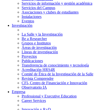
Servicios de información y gestión académica
Servicios del Campus
Asociaciones y clubes de estudiantes
Instalaciones
Eventos
Investigación
La Salle y la Investigación
Be a Researcher
Grupos e Institutos
Áreas de investigación
Líneas de investigación
Proyectos
Publicaciones
Transferencia de conocimiento y tecnología
Acreditación HRS4R
Comité de Ética de la Investigación de la Salle
Revista Comprendre
CFI- Centro de Financiación e Innovación
Observatorio IA
Empresa
Professional y Executive Education
Career Services
Innovación y R+D