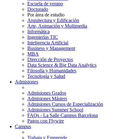
Escuela de verano
Doctorado
Por área de estudio
Arquitectura y Edificación
Arte, Animación y Multimedia
Informática
Ingenierías TIC
Inteligencia Artificial
Business y Management
MBA
Dirección de Proyectos
Data Science & Big Data Analytics
Filosofía y Humanidades
Tecnología y Salud
Admisiones
Admisiones Grados
Admisiones Másters
Admisiones Cursos de Especialización
Admisiones Summer School
FAQs - La Salle Campus Barcelona
Pagos con Flywire
Campus
Trabaja y Emprende