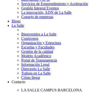
Servicios de Emprendimiento y Aceleración
Gestión Integral Eventos
La innovación, ADN de La Salle
Consejo de empresas
Blogs
La Salle
Bienvenidos a La Salle
Conócenos
Organización y Estructura
Escuelas y Facultades
Gestión de la calidad
Modelo Académico
Portal de Transparencia
Información Legal
Directorio La Salle
Trabaja en La Salle
Cómo llegar
Contacto
LA SALLE CAMPUS BARCELONA