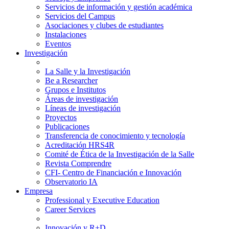
Servicios de información y gestión académica
Servicios del Campus
Asociaciones y clubes de estudiantes
Instalaciones
Eventos
Investigación
La Salle y la Investigación
Be a Researcher
Grupos e Institutos
Áreas de investigación
Líneas de investigación
Proyectos
Publicaciones
Transferencia de conocimiento y tecnología
Acreditación HRS4R
Comité de Ética de la Investigación de la Salle
Revista Comprendre
CFI- Centro de Financiación e Innovación
Observatorio IA
Empresa
Professional y Executive Education
Career Services
Innovación y R+D