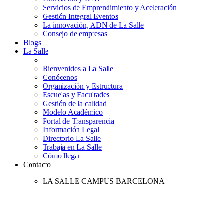
Servicios de Emprendimiento y Aceleración
Gestión Integral Eventos
La innovación, ADN de La Salle
Consejo de empresas
Blogs
La Salle
Bienvenidos a La Salle
Conócenos
Organización y Estructura
Escuelas y Facultades
Gestión de la calidad
Modelo Académico
Portal de Transparencia
Información Legal
Directorio La Salle
Trabaja en La Salle
Cómo llegar
Contacto
LA SALLE CAMPUS BARCELONA