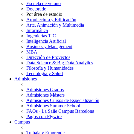
Escuela de verano
Doctorado
Por área de estudio
Arquitectura y Edificación
Arte, Animación y Multimedia
Informática
Ingenierías TIC
Inteligencia Artificial
Business y Management
MBA
Dirección de Proyectos
Data Science & Big Data Analytics
Filosofía y Humanidades
Tecnología y Salud
Admisiones
Admisiones Grados
Admisiones Másters
Admisiones Cursos de Especialización
Admisiones Summer School
FAQs - La Salle Campus Barcelona
Pagos con Flywire
Campus
Trabaja y Emprende