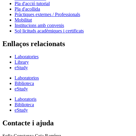
Pla d'acció tutorial
Pla d'acollida
Pràctiques externes / Professionals
Mobilitat
Institucions amb convenis
Sol·licituds acadèmiques i certificats
Enllaços relacionats
Laboratories
Library
eStudy
Laboratorios
Biblioteca
eStudy
Laboratoris
Biblioteca
eStudy
Contacte i ajuda
Sofia Constanza Ceja Ramírez