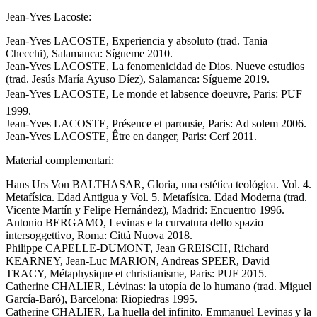
Jean-Yves Lacoste:
Jean-Yves LACOSTE, Experiencia y absoluto (trad. Tania
Checchi), Salamanca: Sígueme 2010.
Jean-Yves LACOSTE, La fenomenicidad de Dios. Nueve estudios
(trad. Jesús María Ayuso Díez), Salamanca: Sígueme 2019.
Jean-Yves LACOSTE, Le monde et labsence doeuvre, Paris: PUF
1999.
Jean-Yves LACOSTE, Présence et parousie, Paris: Ad solem 2006.
Jean-Yves LACOSTE, Être en danger, Paris: Cerf 2011.
Material complementari:
Hans Urs Von BALTHASAR, Gloria, una estética teológica. Vol. 4.
Metafísica. Edad Antigua y Vol. 5. Metafísica. Edad Moderna (trad.
Vicente Martín y Felipe Hernández), Madrid: Encuentro 1996.
Antonio BERGAMO, Levinas e la curvatura dello spazio
intersoggettivo, Roma: Città Nuova 2018.
Philippe CAPELLE-DUMONT, Jean GREISCH, Richard
KEARNEY, Jean-Luc MARION, Andreas SPEER, David
TRACY, Métaphysique et christianisme, Paris: PUF 2015.
Catherine CHALIER, Lévinas: la utopía de lo humano (trad. Miguel
García-Baró), Barcelona: Riopiedras 1995.
Catherine CHALIER, La huella del infinito. Emmanuel Levinas y la