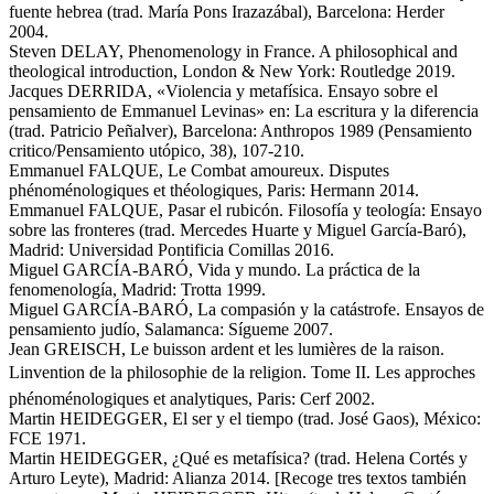
fuente hebrea (trad. María Pons Irazazábal), Barcelona: Herder
2004.
Steven DELAY, Phenomenology in France. A philosophical and
theological introduction, London & New York: Routledge 2019.
Jacques DERRIDA, «Violencia y metafísica. Ensayo sobre el
pensamiento de Emmanuel Levinas» en: La escritura y la diferencia
(trad. Patricio Peñalver), Barcelona: Anthropos 1989 (Pensamiento
critico/Pensamiento utópico, 38), 107-210.
Emmanuel FALQUE, Le Combat amoureux. Disputes
phénoménologiques et théologiques, Paris: Hermann 2014.
Emmanuel FALQUE, Pasar el rubicón. Filosofía y teología: Ensayo
sobre las fronteres (trad. Mercedes Huarte y Miguel García-Baró),
Madrid: Universidad Pontificia Comillas 2016.
Miguel GARCÍA-BARÓ, Vida y mundo. La práctica de la
fenomenología, Madrid: Trotta 1999.
Miguel GARCÍA-BARÓ, La compasión y la catástrofe. Ensayos de
pensamiento judío, Salamanca: Sígueme 2007.
Jean GREISCH, Le buisson ardent et les lumières de la raison.
Linvention de la philosophie de la religion. Tome II. Les approches
phénoménologiques et analytiques, Paris: Cerf 2002.
Martin HEIDEGGER, El ser y el tiempo (trad. José Gaos), México:
FCE 1971.
Martin HEIDEGGER, ¿Qué es metafísica? (trad. Helena Cortés y
Arturo Leyte), Madrid: Alianza 2014. [Recoge tres textos también