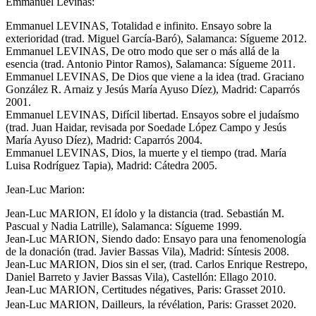
Emmanuel Levinas:
Emmanuel LEVINAS, Totalidad e infinito. Ensayo sobre la
exterioridad (trad. Miguel García-Baró), Salamanca: Sígueme 2012.
Emmanuel LEVINAS, De otro modo que ser o más allá de la
esencia (trad. Antonio Pintor Ramos), Salamanca: Sígueme 2011.
Emmanuel LEVINAS, De Dios que viene a la idea (trad. Graciano
González R. Arnaiz y Jesús María Ayuso Díez), Madrid: Caparrós
2001.
Emmanuel LEVINAS, Difícil libertad. Ensayos sobre el judaísmo
(trad. Juan Haidar, revisada por Soedade López Campo y Jesús
María Ayuso Díez), Madrid: Caparrós 2004.
Emmanuel LEVINAS, Dios, la muerte y el tiempo (trad. María
Luisa Rodríguez Tapia), Madrid: Cátedra 2005.
Jean-Luc Marion:
Jean-Luc MARION, El ídolo y la distancia (trad. Sebastián M.
Pascual y Nadia Latrille), Salamanca: Sígueme 1999.
Jean-Luc MARION, Siendo dado: Ensayo para una fenomenología
de la donación (trad. Javier Bassas Vila), Madrid: Síntesis 2008.
Jean-Luc MARION, Dios sin el ser, (trad. Carlos Enrique Restrepo,
Daniel Barreto y Javier Bassas Vila), Castellón: Ellago 2010.
Jean-Luc MARION, Certitudes négatives, Paris: Grasset 2010.
Jean-Luc MARION, Dailleurs, la révélation, Paris: Grasset 2020.