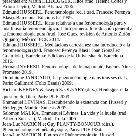
presentes en: Martin HEIDEGGER, Hitos (trad. Helena Cortés y
Arturo Leyte), Madrid: Alianza 2006.
Edmund HUSSERL, Fenomenologia (ed. i trad. Francesc Perenya
Blasi), Barcelona: Edicions 62 1999.
Edmund HUSSERL, Ideas relativas a una fenomenología pura y
una filosofía fenomenológica. Libro primero: Introducción general a
la fenomenología pura (trad. José Gaos, revisión de Antonio Zirión
Quijano), México: FCE 2014.
Edmund HUSSERL, Meditacions cartesianes: una introducció a la
fenomenologia (trad. Francesc Perenya Blasi i Joan González
Guardiola), Barcelona: Edicions de la Universitat de Barcelona
2016.
Hernán INVERSO, Fenomenología de lo inaparente, Buenos Aires:
Prometeo 2019.
Dominique JANICAUD, La phénoménologie dans tous ses états,
Paris: Gallimard (Folio Essais) 2009.
Richard KERNEY & Joseph S. OLEARY (dirs.), Heidegger et la
question de Dieu, Paris: PUF 2009.
Emmanuel LEVINAS, Descubriendo la existencia con Husserl y
Heidegger, Madrid: Síntesis 2005.
Salomon MALKA, Emmanuel Lévinas. La vida y la huella (trad.
Alberto Sucasas), Madrid: Trotta 2006
Jean-Luc MARION et Guy PLANTY-BONJOUR (dirs.),
Phénoménologie et métaphysique, Paris: PUF 1984.
Jean-Luc MARION, Figures de Phénoménologie. Husserl,