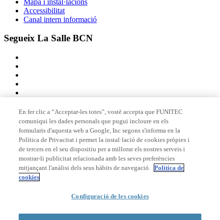
Mapa i instal·lacions
Accessibilitat
Canal intern informació
Segueix La Salle BCN
En fer clic a “Acceptar-les totes”, vostè accepta que FUNITEC
comuniqui les dades personals que pugui incloure en els
Membre de
formularis d'aquesta web a Google, Inc segons s'informa en la
Política de Privacitat i permet la instal·lació de cookies pròpies i
de tercers en el seu dispositiu per a millorar els nostres serveis i
mostrar-li publicitat relacionada amb les seves preferències
Acreditacions
mitjançant l'anàlisi dels seus hàbits de navegació.
Política de
cookies
© 2026 La Salle Campus Barcelona - URL |
Avís legal
|
Política de
Configuració de les cookies
privacitat
|
Política de cookies