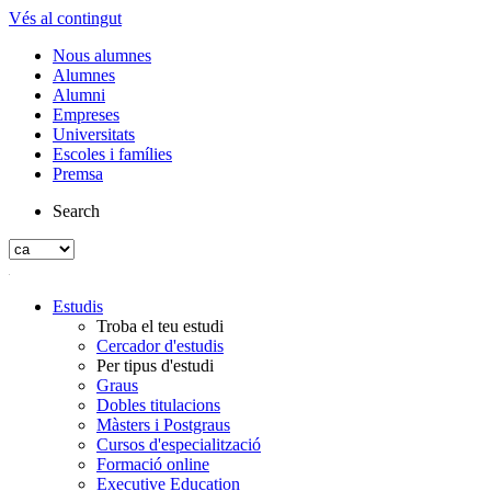
Vés al contingut
Nous alumnes
Alumnes
Alumni
Empreses
Universitats
Escoles i famílies
Premsa
Search
Estudis
Troba el teu estudi
Cercador d'estudis
Per tipus d'estudi
Graus
Dobles titulacions
Màsters i Postgraus
Cursos d'especialització
Formació online
Executive Education