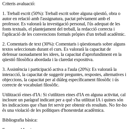
Criteris avaluació:
1. Treball escrit (50%): Treball escrit sobre alguna qüestió, obra o
autor en relació amb l'assignatura, pactat prèviament amb el
professor. Es valorarà la investigació personal, l'ús adequat de les
fonts textuals, el plantejament del treball, la redacció correcta i
l'aplicació de les convencions formals pròpies d'un treball acadèmic.
2. Comentaris de text (30%): Comentaris i qüestionaris sobre alguns
textos seleccionats durant el curs. Es valorarà la capacitat de
defensar raonadament les idees, la capacitat d'aprofundiment en la
qüestió filosòfica abordada i la claredat expositiva.
3. Assistència i participació activa a l'aula (20%): Es valorarà la
interacció, la capacitat de suggerir preguntes, respostes, alternatives i
objeccions, la capacitat per al diàleg específicament filosòfic i ús
correcte de vocabulari filosòfic.
Utilització eines d'IA: Si s'utilitzen eines d'IA en alguna activitat, cal
incloure un paràgraf indicant per a què s'ha utilitzat IA i quines són
les indicacions que s'han fet servir per obtenir els resultats. No fer-ho
és una violació de les polítiques d'honestedat acadèmica.
Bibliografia bàsica: