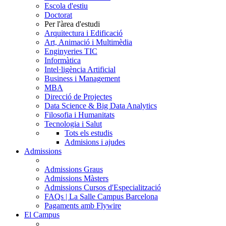
Escola d'estiu
Doctorat
Per l'àrea d'estudi
Arquitectura i Edificació
Art, Animació i Multimèdia
Enginyeries TIC
Informàtica
Intel·ligència Artificial
Business i Management
MBA
Direcció de Projectes
Data Science & Big Data Analytics
Filosofia i Humanitats
Tecnologia i Salut
Tots els estudis
Admisions i ajudes
Admissions
Admissions Graus
Admissions Màsters
Admissions Cursos d'Especialització
FAQs | La Salle Campus Barcelona
Pagaments amb Flywire
El Campus