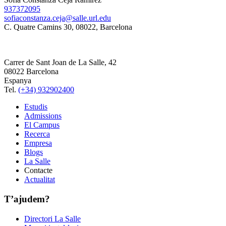
937372095
sofiaconstanza.ceja@salle.url.edu
C. Quatre Camins 30, 08022, Barcelona
Carrer de Sant Joan de La Salle, 42
08022 Barcelona
Espanya
Tel.
(+34) 932902400
Estudis
Admissions
El Campus
Recerca
Empresa
Blogs
La Salle
Contacte
Actualitat
T’ajudem?
Directori La Salle