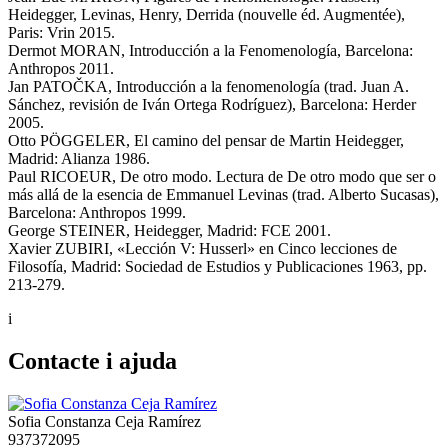
Heidegger, Levinas, Henry, Derrida (nouvelle éd. Augmentée),
Paris: Vrin 2015.
Dermot MORAN, Introducción a la Fenomenología, Barcelona:
Anthropos 2011.
Jan PATOČKA, Introducción a la fenomenología (trad. Juan A.
Sánchez, revisión de Iván Ortega Rodríguez), Barcelona: Herder
2005.
Otto PÖGGELER, El camino del pensar de Martin Heidegger,
Madrid: Alianza 1986.
Paul RICOEUR, De otro modo. Lectura de De otro modo que ser o
más allá de la esencia de Emmanuel Levinas (trad. Alberto Sucasas),
Barcelona: Anthropos 1999.
George STEINER, Heidegger, Madrid: FCE 2001.
Xavier ZUBIRI, «Lección V: Husserl» en Cinco lecciones de
Filosofía, Madrid: Sociedad de Estudios y Publicaciones 1963, pp.
213-279.
i
Contacte i ajuda
Sofia Constanza Ceja Ramírez
937372095