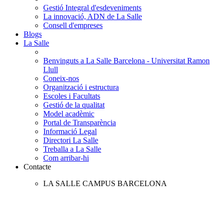
Gestió Integral d'esdeveniments
La innovació, ADN de La Salle
Consell d'empreses
Blogs
La Salle
Benvinguts a La Salle Barcelona - Universitat Ramon
Llull
Coneix-nos
Organització i estructura
Escoles i Facultats
Gestió de la qualitat
Model acadèmic
Portal de Transparència
Informació Legal
Directori La Salle
Treballa a La Salle
Com arribar-hi
Contacte
LA SALLE CAMPUS BARCELONA