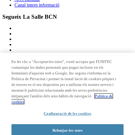
Canal intern informació
Segueix La Salle BCN
En fer clic a “Acceptar-les totes”, vostè accepta que FUNITEC
comuniqui les dades personals que pugui incloure en els
Membre de
formularis d'aquesta web a Google, Inc segons s'informa en la
Política de Privacitat i permet la instal·lació de cookies pròpies i
de tercers en el seu dispositiu per a millorar els nostres serveis i
mostrar-li publicitat relacionada amb les seves preferències
Acreditacions
mitjançant l'anàlisi dels seus hàbits de navegació.
Política de
cookies
Configuració de les cookies
© 2026 La Salle Campus Barcelona - URL |
Avís legal
|
Política de
privacitat
|
Política de cookies
Rebutjar-les totes
Formulari de cerca