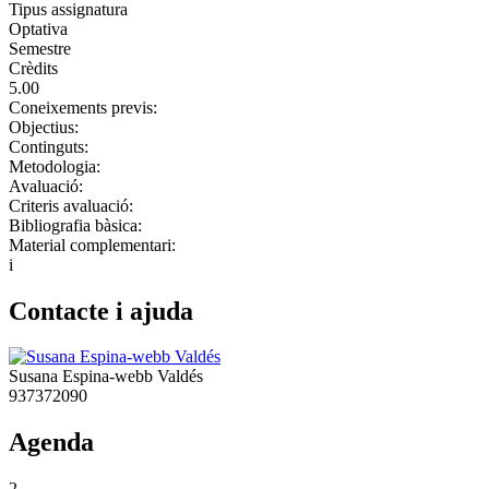
Tipus assignatura
Optativa
Semestre
Crèdits
5.00
Coneixements previs:
Objectius:
Continguts:
Metodologia:
Avaluació:
Criteris avaluació:
Bibliografia bàsica:
Material complementari:
i
Contacte i ajuda
Susana Espina-webb Valdés
937372090
Agenda
2