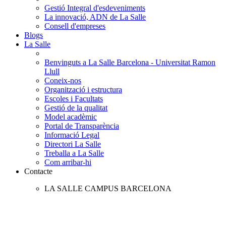
Gestió Integral d'esdeveniments
La innovació, ADN de La Salle
Consell d'empreses
Blogs
La Salle
Benvinguts a La Salle Barcelona - Universitat Ramon
Llull
Coneix-nos
Organització i estructura
Escoles i Facultats
Gestió de la qualitat
Model acadèmic
Portal de Transparència
Informació Legal
Directori La Salle
Treballa a La Salle
Com arribar-hi
Contacte
LA SALLE CAMPUS BARCELONA