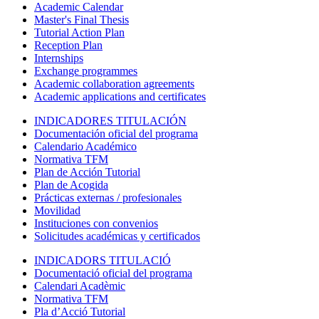
Academic Calendar
Master's Final Thesis
Tutorial Action Plan
Reception Plan
Internships
Exchange programmes
Academic collaboration agreements
Academic applications and certificates
INDICADORES TITULACIÓN
Documentación oficial del programa
Calendario Académico
Normativa TFM
Plan de Acción Tutorial
Plan de Acogida
Prácticas externas / profesionales
Movilidad
Instituciones con convenios
Solicitudes académicas y certificados
INDICADORS TITULACIÓ
Documentació oficial del programa
Calendari Acadèmic
Normativa TFM
Pla d’Acció Tutorial