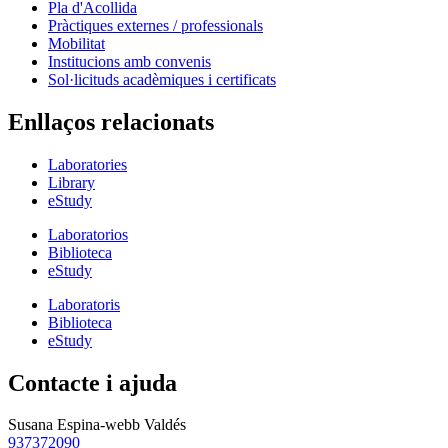
Pla d'Acollida
Pràctiques externes / professionals
Mobilitat
Institucions amb convenis
Sol·licituds acadèmiques i certificats
Enllaços relacionats
Laboratories
Library
eStudy
Laboratorios
Biblioteca
eStudy
Laboratoris
Biblioteca
eStudy
Contacte i ajuda
Susana Espina-webb Valdés
937372090