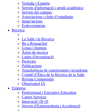
Treballa i Emprèn
Serveis d'informació i gestió acadèmica
Serveis del campus
Associacions i clubs d’estudiants
Instal·lacions
Esdeveniments
Recerca
La Salle i la Recerca
Be a Researcher
Grups i Instituts
Àrees de recerca
Linies d'investigació
Projectes
Publicacions
Transferència de coneixement i tecnologia
Comitè d’Ètica de la Recerca de la Salle
Revista Comprendre
Observatori IA
Empresa
Professional i Executive Education
Career Services
Innovació i R+D
Serveis d'Emprenedoria i Acceleració