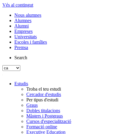
Vés al contingut
Nous alumnes
Alumnes
Alumni
Empreses
Universitats
Escoles i famílies
Premsa
Search
Estudis
Troba el teu estudi
Cercador d'estudis
Per tipus d'estudi
Graus
Dobles titulacions
Màsters i Postgraus
Cursos d'especialització
Formació online
Executive Education