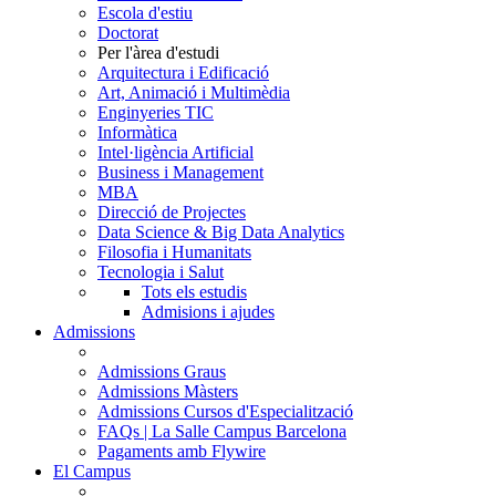
Escola d'estiu
Doctorat
Per l'àrea d'estudi
Arquitectura i Edificació
Art, Animació i Multimèdia
Enginyeries TIC
Informàtica
Intel·ligència Artificial
Business i Management
MBA
Direcció de Projectes
Data Science & Big Data Analytics
Filosofia i Humanitats
Tecnologia i Salut
Tots els estudis
Admisions i ajudes
Admissions
Admissions Graus
Admissions Màsters
Admissions Cursos d'Especialització
FAQs | La Salle Campus Barcelona
Pagaments amb Flywire
El Campus