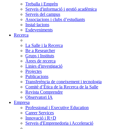
Treballa i Emprèn
Serveis d'informació i gestió acadèmica
Serveis del campus
Associacions i clubs d’estudiants
Instal·lacions
Esdeveniments
Recerca
La Salle i la Recerca
Be a Researcher
Grups i Instituts
Àrees de recerca
Linies d'investigació
Projectes
Publicacions
Transferència de coneixement i tecnologia
Comitè d’Ètica de la Recerca de la Salle
Revista Comprendre
Observatori IA
Empresa
Professional i Executive Education
Career Services
Innovació i R+D
Serveis d'Emprenedoria i Acceleració