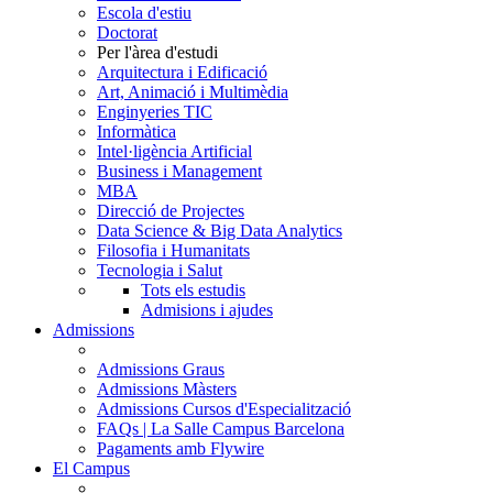
Escola d'estiu
Doctorat
Per l'àrea d'estudi
Arquitectura i Edificació
Art, Animació i Multimèdia
Enginyeries TIC
Informàtica
Intel·ligència Artificial
Business i Management
MBA
Direcció de Projectes
Data Science & Big Data Analytics
Filosofia i Humanitats
Tecnologia i Salut
Tots els estudis
Admisions i ajudes
Admissions
Admissions Graus
Admissions Màsters
Admissions Cursos d'Especialització
FAQs | La Salle Campus Barcelona
Pagaments amb Flywire
El Campus