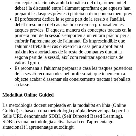
conceptes relacionats amb la temàtica del dia, fomentant el
debat i la discussió entre l'alumnat aprofitant que aquests han
preparat les tasques prèvies i parteixen d'un coneixement previ
El professorat dedica la segona part de la sessió a l'anàlisi,
debat i resolució del cas pràctic o exercici proposat en les
tasques prèvies. D'aquesta manera els conceptes tractats en la
primera part de la sessió s'emporten a un entorn pràctic per a
enfortir l'aprenentatge de l'alumnat. És imprescindible que
l'alumnat treballi el cas o exercici a casa per a aprofitar al
màxim les aportacions de la resta de companys durant la
segona part de la sessió, així com realitzar aportacions de
valor al grup.
Es recomana a l'alumnat preparar a casa les tasques posteriors
de la sessió recomanades pel professorat, que tenen com a
objecte acabar d'assentar els coneixements tractats i treballats
a classe.
Modalitat Online Guided
La metodologia docent empleada en la modalitat en línia (Online
Guided) es basa en una metodologia pròpia desenvolupada per La
Salle URL denominada SDBL (Self Directed Based Learning).
SDBL és una metodologia activa basada en l'aprenentatge
situacional i l'aprenentatge autodirigit.