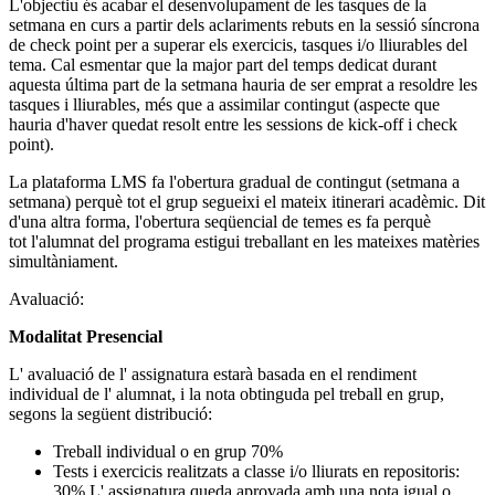
L'objectiu és acabar el desenvolupament de les tasques de la
setmana en curs a partir dels aclariments rebuts en la sessió síncrona
de check point per a superar els exercicis, tasques i/o lliurables del
tema. Cal esmentar que la major part del temps dedicat durant
aquesta última part de la setmana hauria de ser emprat a resoldre les
tasques i lliurables, més que a assimilar contingut (aspecte que
hauria d'haver quedat resolt entre les sessions de kick-off i check
point).
La plataforma LMS fa l'obertura gradual de contingut (setmana a
setmana) perquè tot el grup segueixi el mateix itinerari acadèmic. Dit
d'una altra forma, l'obertura seqüencial de temes es fa perquè
tot l'alumnat del programa estigui treballant en les mateixes matèries
simultàniament.
Avaluació:
Modalitat Presencial
L' avaluació de l' assignatura estarà basada en el rendiment
individual de l' alumnat, i la nota obtinguda pel treball en grup,
segons la següent distribució:
Treball individual o en grup 70%
Tests i exercicis realitzats a classe i/o lliurats en repositoris:
30% L' assignatura queda aprovada amb una nota igual o