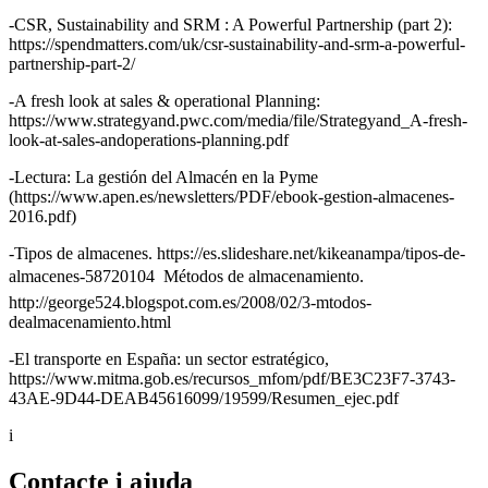
-CSR, Sustainability and SRM : A Powerful Partnership (part 2):
https://spendmatters.com/uk/csr-sustainability-and-srm-a-powerful-
partnership-part-2/
-A fresh look at sales & operational Planning:
https://www.strategyand.pwc.com/media/file/Strategyand_A-fresh-
look-at-sales-andoperations-planning.pdf
-Lectura: La gestión del Almacén en la Pyme
(https://www.apen.es/newsletters/PDF/ebook-gestion-almacenes-
2016.pdf)
-Tipos de almacenes. https://es.slideshare.net/kikeanampa/tipos-de-
almacenes-58720104  Métodos de almacenamiento.
http://george524.blogspot.com.es/2008/02/3-mtodos-
dealmacenamiento.html
-El transporte en España: un sector estratégico,
https://www.mitma.gob.es/recursos_mfom/pdf/BE3C23F7-3743-
43AE-9D44-DEAB45616099/19599/Resumen_ejec.pdf
i
Contacte i ajuda