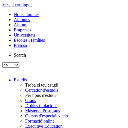
Vés al contingut
Nous alumnes
Alumnes
Alumni
Empreses
Universitats
Escoles i famílies
Premsa
Search
Estudis
Troba el teu estudi
Cercador d'estudis
Per tipus d'estudi
Graus
Dobles titulacions
Màsters i Postgraus
Cursos d'especialització
Formació online
Executive Education