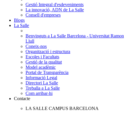
Gestió Integral d'esdeveniments
La innovació, ADN de La Salle
Consell d'empreses
Blogs
La Salle
Benvinguts a La Salle Barcelona - Universitat Ramon
Llull
Coneix-nos
Organització i estructura
Escoles i Facultats
Gestió de la qualitat
Model acadèmic
Portal de Transparència
Informació Legal
Directori La Salle
Treballa a La Salle
Com arribar-hi
Contacte
LA SALLE CAMPUS BARCELONA