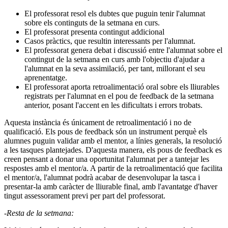
El professorat resol els dubtes que puguin tenir l'alumnat
sobre els continguts de la setmana en curs.
El professorat presenta contingut addicional
Casos pràctics, que resultin interessants per l'alumnat.
El professorat genera debat i discussió entre l'alumnat sobre el
contingut de la setmana en curs amb l'objectiu d'ajudar a
l'alumnat en la seva assimilació, per tant, millorant el seu
aprenentatge.
El professorat aporta retroalimentació oral sobre els lliurables
registrats per l'alumnat en el pou de feedback de la setmana
anterior, posant l'accent en les dificultats i errors trobats.
Aquesta instància és únicament de retroalimentació i no de
qualificació. Els pous de feedback són un instrument perquè els
alumnes puguin validar amb el mentor, a línies generals, la resolució
a les tasques plantejades. D'aquesta manera, els pous de feedback es
creen pensant a donar una oportunitat l'alumnat per a tantejar les
respostes amb el mentor/a. A partir de la retroalimentació que facilita
el mentor/a, l'alumnat podrà acabar de desenvolupar la tasca i
presentar-la amb caràcter de lliurable final, amb l'avantatge d'haver
tingut assessorament previ per part del professorat.
-Resta de la setmana: