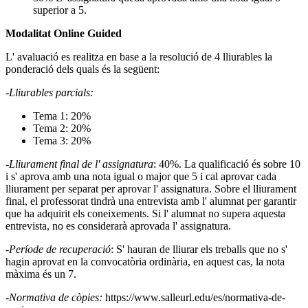
superior a 5.
Modalitat Online Guided
L' avaluació es realitza en base a la resolució de 4 lliurables la
ponderació dels quals és la següent:
-Lliurables parcials:
Tema 1: 20%
Tema 2: 20%
Tema 3: 20%
-Lliurament final de l' assignatura
: 40%. La qualificació és sobre 10
i s' aprova amb una nota igual o major que 5 i cal aprovar cada
lliurament per separat per aprovar l' assignatura. Sobre el lliurament
final, el professorat tindrà una entrevista amb l' alumnat per garantir
que ha adquirit els coneixements. Si l' alumnat no supera aquesta
entrevista, no es considerarà aprovada l' assignatura.
-Període de recuperació
: S' hauran de lliurar els treballs que no s'
hagin aprovat en la convocatòria ordinària, en aquest cas, la nota
màxima és un 7.
-Normativa de còpies:
https://www.salleurl.edu/es/normativa-de-