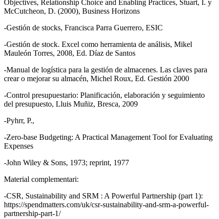
Objectives, Relationship Choice and Enabling Practices, Stuart, I. y
McCutcheon, D. (2000), Business Horizons
-Gestión de stocks, Francisca Parra Guerrero, ESIC
-Gestión de stock. Excel como herramienta de análisis, Mikel
Mauleón Torres, 2008, Ed. Díaz de Santos
-Manual de logística para la gestión de almacenes. Las claves para
crear o mejorar su almacén, Michel Roux, Ed. Gestión 2000
-Control presupuestario: Planificación, elaboración y seguimiento
del presupuesto, Lluis Muñiz, Bresca, 2009
-Pyhrr, P.,
-Zero-base Budgeting: A Practical Management Tool for Evaluating
Expenses
-John Wiley & Sons, 1973; reprint, 1977
Material complementari:
-CSR, Sustainability and SRM : A Powerful Partnership (part 1):
https://spendmatters.com/uk/csr-sustainability-and-srm-a-powerful-
partnership-part-1/