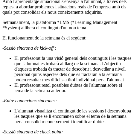
Amb l'aprenentatge situacional s'ensenya a l'alumnat, a través dels
reptes, a abordar problemes i situacions reals de l'empresa amb els
quals pot consolidar els nous coneixements adquirits.
Setmanalment, la plataforma *LMS (*Learning Management
*System) allibera el contingut d'un nou tema.
El funcionament de la setmana és el següent:
-Sessió síncrona de kick-off :
El professorat fa una visió general dels continguts i les tasques
que l'alumnat es trobarà al llarg de la setmana. L'objectiu
d'aquesta trobada és tractar de descobrir i desvetllar a nivell
personal quins aspectes dels que es tractaran a la setmana
poden resultar més difícils a títol individual per a l'alumnat
El professorat resol possibles dubtes de l'alumnat sobre el
tema de la setmana anterior.
-Entre connexions síncrones:
L'alumnat visualitza el contingut de les sessions i desenvolupa
les tasques que se li encomanen sobre el tema de la setmana
per a consolidar coneixement i identificar dubtes.
-Sessió síncrona de check point: