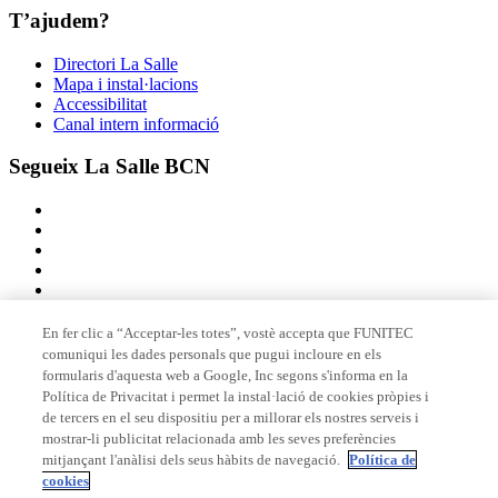
T’ajudem?
Directori La Salle
Mapa i instal·lacions
Accessibilitat
Canal intern informació
Segueix La Salle BCN
En fer clic a “Acceptar-les totes”, vostè accepta que FUNITEC
comuniqui les dades personals que pugui incloure en els
Membre de
formularis d'aquesta web a Google, Inc segons s'informa en la
Política de Privacitat i permet la instal·lació de cookies pròpies i
de tercers en el seu dispositiu per a millorar els nostres serveis i
mostrar-li publicitat relacionada amb les seves preferències
Acreditacions
mitjançant l'anàlisi dels seus hàbits de navegació.
Política de
cookies