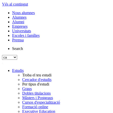
Vés al contingut
Nous alumnes
Alumnes
Alumni
Empreses
Universitats
Escoles i famílies
Premsa
Search
Estudis
Troba el teu estudi
Cercador d'estudis
Per tipus d'estudi
Graus
Dobles titulacions
Màsters i Postgraus
Cursos d'especialització
Formació online
Executive Education