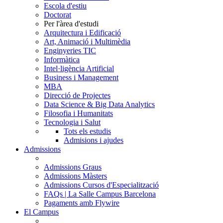
Escola d'estiu
Doctorat
Per l'àrea d'estudi
Arquitectura i Edificació
Art, Animació i Multimèdia
Enginyeries TIC
Informàtica
Intel·ligència Artificial
Business i Management
MBA
Direcció de Projectes
Data Science & Big Data Analytics
Filosofia i Humanitats
Tecnologia i Salut
Tots els estudis
Admisions i ajudes
Admissions
Admissions Graus
Admissions Màsters
Admissions Cursos d'Especialització
FAQs | La Salle Campus Barcelona
Pagaments amb Flywire
El Campus