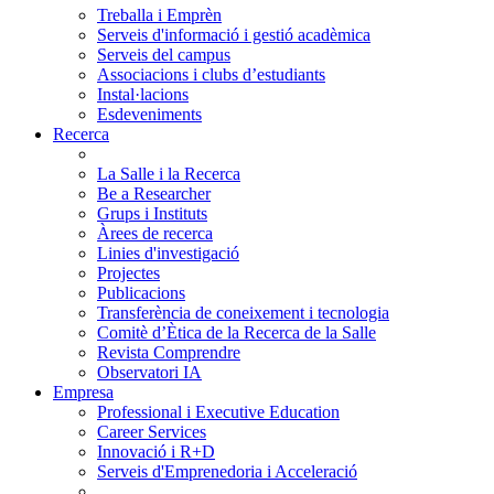
Treballa i Emprèn
Serveis d'informació i gestió acadèmica
Serveis del campus
Associacions i clubs d’estudiants
Instal·lacions
Esdeveniments
Recerca
La Salle i la Recerca
Be a Researcher
Grups i Instituts
Àrees de recerca
Linies d'investigació
Projectes
Publicacions
Transferència de coneixement i tecnologia
Comitè d’Ètica de la Recerca de la Salle
Revista Comprendre
Observatori IA
Empresa
Professional i Executive Education
Career Services
Innovació i R+D
Serveis d'Emprenedoria i Acceleració