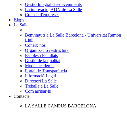
Gestió Integral d'esdeveniments
La innovació, ADN de La Salle
Consell d'empreses
Blogs
La Salle
Benvinguts a La Salle Barcelona - Universitat Ramon
Llull
Coneix-nos
Organització i estructura
Escoles i Facultats
Gestió de la qualitat
Model acadèmic
Portal de Transparència
Informació Legal
Directori La Salle
Treballa a La Salle
Com arribar-hi
Contacte
LA SALLE CAMPUS BARCELONA