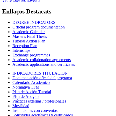
Veure totes les novetats
Enllaços Destacats
DEGREE INDICATORS
Official program documentation
Academic Calendar
Master's Final Thesis
Tutorial Action Plan
Reception Plan
Internships
Exchange programmes
Academic collaboration agreements
Academic applications and certificates
INDICADORES TITULACIÓN
Documentación oficial del programa
Calendario Académico
Normativa TFM
Plan de Acción Tutorial
Plan de Acogida
Prácticas externas / profesionales
Movilidad
Instituciones con convenios
Solicitudes académicas y certificados