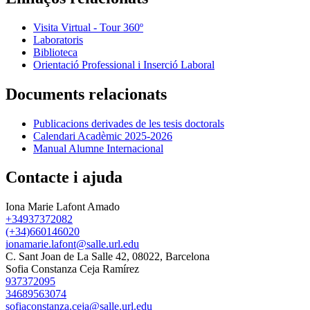
Visita Virtual - Tour 360º
Laboratoris
Biblioteca
Orientació Professional i Inserció Laboral
Documents relacionats
Publicacions derivades de les tesis doctorals
Calendari Acadèmic 2025-2026
Manual Alumne Internacional
Contacte i ajuda
Iona Marie Lafont Amado
+34937372082
(+34)660146020
ionamarie.lafont@salle.url.edu
C. Sant Joan de La Salle 42, 08022, Barcelona
Sofia Constanza Ceja Ramírez
937372095
34689563074
sofiaconstanza.ceja@salle.url.edu