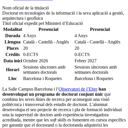
Nom oficial de la titulació
Doctorat en tecnologies de la informació i la seva aplicació a gestió,
arquitectura i geofísica
Títol oficial expedit pel Ministeri d’Educació
Modalitat
Presencial
Presencial
Durada
4 Anys
4 Anys
Llengua
Català - Castellà - Anglès
Català - Castellà - Anglès
Places
20
20
Crèdits
0-ECTS
0-ECTS
Data inici
Octubre
2026
Febrer
2027
Sessions síncrones amb
Sessions síncrones amb
Horari
setmanes doctorals
setmanes doctorals
Lloc
Barcelona i Roquetes
Barcelona i Roquetes
La Salle Campus Barcelona i l’
Observatori de l’Ebre
han
desenvolupat un programa de doctorat conjunt únic
que
combina les seves línies de recerca per aconseguir una visió
politècnica i transversal dels estudis de doctorat. L'alumnat
desenvolupa el seu projecte de recerca i pla de formació individual
sota la supervisió de doctors amb experiència investigadora
acreditada, mentre que les
soft skills
es fomenten en cursos específics
per garantir que el doctorand o la doctoranda adquireixi les