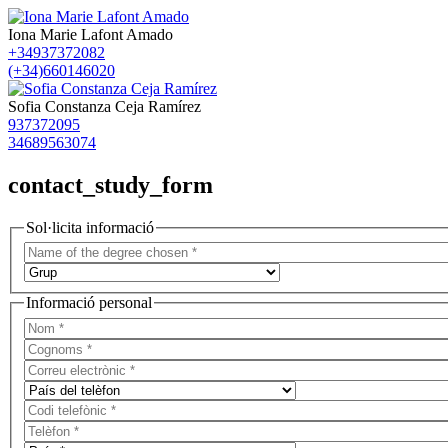
Iona Marie Lafont Amado
+34937372082
(+34)660146020
Sofia Constanza Ceja Ramírez
937372095
34689563074
contact_study_form
Sol·licita informació
Informació personal