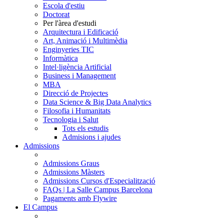
Escola d'estiu
Doctorat
Per l'àrea d'estudi
Arquitectura i Edificació
Art, Animació i Multimèdia
Enginyeries TIC
Informàtica
Intel·ligència Artificial
Business i Management
MBA
Direcció de Projectes
Data Science & Big Data Analytics
Filosofia i Humanitats
Tecnologia i Salut
Tots els estudis
Admisions i ajudes
Admissions
Admissions Graus
Admissions Màsters
Admissions Cursos d'Especialització
FAQs | La Salle Campus Barcelona
Pagaments amb Flywire
El Campus