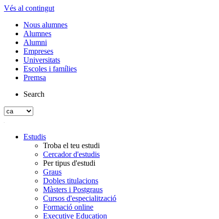
Vés al contingut
Nous alumnes
Alumnes
Alumni
Empreses
Universitats
Escoles i famílies
Premsa
Search
Estudis
Troba el teu estudi
Cercador d'estudis
Per tipus d'estudi
Graus
Dobles titulacions
Màsters i Postgraus
Cursos d'especialització
Formació online
Executive Education