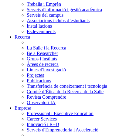
Treballa i Emprèn
Serveis d'informació i gestió acadèmica
Serveis del campus
Associacions i clubs d’estudiants
Instal·lacions
Esdeveniments
Recerca
La Salle i la Recerca
Be a Researcher
Grups i Instituts
Àrees de recerca
Linies d'investigació
Projectes
Publicacions
Transferència de coneixement i tecnologia
Comitè d’Ètica de la Recerca de la Salle
Revista Comprendre
Observatori IA
Empresa
Professional i Executive Education
Career Services
Innovació i R+D
Serveis d'Emprenedoria i Acceleració