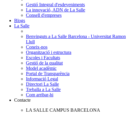
Gestió Integral d'esdeveniments
La innovació, ADN de La Salle
Consell d'empreses
Blogs
La Salle
Benvinguts a La Salle Barcelona - Universitat Ramon
Llull
Coneix-nos
Organització i estructura
Escoles i Facultats
Gestió de la qualitat
Model acadèmic
Portal de Transparència
Informació Legal
Directori La Salle
Treballa a La Salle
Com arribar-hi
Contacte
LA SALLE CAMPUS BARCELONA