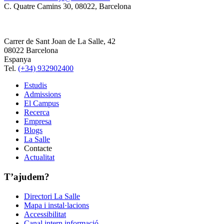
C. Quatre Camins 30, 08022, Barcelona
Carrer de Sant Joan de La Salle, 42
08022 Barcelona
Espanya
Tel.
(+34) 932902400
Estudis
Admissions
El Campus
Recerca
Empresa
Blogs
La Salle
Contacte
Actualitat
T’ajudem?
Directori La Salle
Mapa i instal·lacions
Accessibilitat
Canal intern informació