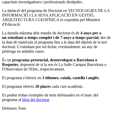
capacitats investigadores i professionals desitjades.
La titulació del programa de Doctorat en TECNOLOGIES DE LA
INFORMACIÓ I LA SEVA APLICACIÓ EN GESTIÓ,
ARQUITECTURA I GEOFÍSICA és expedida pel Ministeri
d'Educació.
La durada màxima dels estudis de doctorat és de
4 anys per a
un estudiant a temps complet i de 7 anys a temps parcial
, des de
la data de matrícula al programa fins a la data del dipòsit de la tesi
doctoral. L'estudiant pot sol·licitar, eventualment, un any de
pròrroga en ambdós casos.
És un
programa presencial, desenvolupat a Barcelona o
Roquetes
, depenent de si la seu és La Salle Campus Barcelona o
l'Observatori de l'Ebre, respectivament.
El programa s'ofereix en
3 idiomes, català, castellà i anglès
.
El programa ofereix
20 places
cada curs acadèmic.
Es poden trobar exemples de tesis defensades en el marc del
programa al
blog del doctorat
.
Defenses Tesis