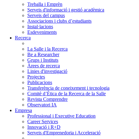
Treballa i Emprèn
Serveis d'informació i gestió acadèmica
Serveis del campus
Associacions i clubs d’estudiants
Instal·lacions
Esdeveniments
Recerca
La Salle i la Recerca
Be a Researcher
Grups i Instituts
Àrees de recerca
Linies d'investigació
Projectes
Publicacions
Transferència de coneixement i tecnologia
Comitè d’Ètica de la Recerca de la Salle
Revista Comprendre
Observatori IA
Empresa
Professional i Executive Education
Career Services
Innovació i R+D
Serveis d'Emprenedoria i Acceleració