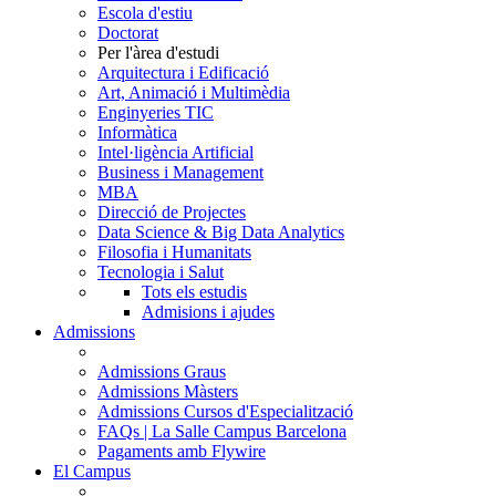
Escola d'estiu
Doctorat
Per l'àrea d'estudi
Arquitectura i Edificació
Art, Animació i Multimèdia
Enginyeries TIC
Informàtica
Intel·ligència Artificial
Business i Management
MBA
Direcció de Projectes
Data Science & Big Data Analytics
Filosofia i Humanitats
Tecnologia i Salut
Tots els estudis
Admisions i ajudes
Admissions
Admissions Graus
Admissions Màsters
Admissions Cursos d'Especialització
FAQs | La Salle Campus Barcelona
Pagaments amb Flywire
El Campus