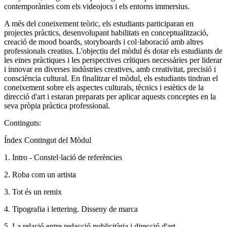
contemporànies com els videojocs i els entorns immersius.
A més del coneixement teòric, els estudiants participaran en
projectes pràctics, desenvolupant habilitats en conceptualització,
creació de mood boards, storyboards i col·laboració amb altres
professionals creatius. L'objectiu del mòdul és dotar els estudiants de
les eines pràctiques i les perspectives crítiques necessàries per liderar
i innovar en diverses indústries creatives, amb creativitat, precisió i
consciència cultural. En finalitzar el mòdul, els estudiants tindran el
coneixement sobre els aspectes culturals, tècnics i estètics de la
direcció d'art i estaran preparats per aplicar aquests conceptes en la
seva pròpia pràctica professional.
Continguts:
Índex Contingut del Mòdul
1. Intro - Constel·lació de referències
2. Roba com un artista
3. Tot és un remix
4. Tipografia i lettering. Disseny de marca
5. La relació entre redacció publicitària i direcció d'art