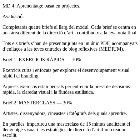
MD 4: Aprenentatge basat en projectes.
Avaluació:
Completaràs quatre briefs al llarg del mòdul. Cada brief se centra en
una àrea diferent de la direcció d’art i contribueix a la teva nota final.
Tots els briefs s’han de presentar junts en un únic PDF, acompanyats
d’enllaços a les teves entrades de blog reflexives (MEDIUM).
Brief 1: EXERCICIS RÀPIDS — 10%
Exercicis curts i enfocats per explorar el desenvolupament visual
ràpid i el branding.
Aquests exercicis estan pensats per entrenar la presa de decisions
ràpida, la claredat visual i la fluïdesa estilística.
Brief 2: MASTERCLASS — 30%
Artistes, dissenyadors, cineastes i fotògrafs dels quals aprendre.
En parelles, impartireu una masterclass de 15 minuts analitzant el
llenguatge visual i les estratègies de direcció d’art d’un creador
escollit.