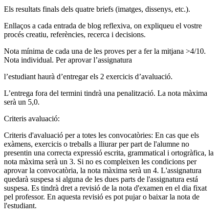
Els resultats finals dels quatre briefs (imatges, dissenys, etc.).
Enllaços a cada entrada de blog reflexiva, on expliqueu el vostre
procés creatiu, referències, recerca i decisions.
Nota mínima de cada una de les proves per a fer la mitjana >4/10.
Nota individual. Per aprovar l’assignatura
l’estudiant haurà d’entregar els 2 exercicis d’avaluació.
L’entrega fora del termini tindrà una penalització. La nota màxima
serà un 5,0.
Criteris avaluació:
Criteris d'avaluació per a totes les convocatòries: En cas que els
exàmens, exercicis o treballs a lliurar per part de l'alumne no
presentin una correcta expressió escrita, grammatical i ortogràfica, la
nota màxima serà un 3. Si no es compleixen les condicions per
aprovar la convocatòria, la nota màxima serà un 4. L'assignatura
quedarà suspesa si alguna de les dues parts de l'assignatura está
suspesa. Es tindrà dret a revisió de la nota d'examen en el dia fixat
pel professor. En aquesta revisió es pot pujar o baixar la nota de
l'estudiant.