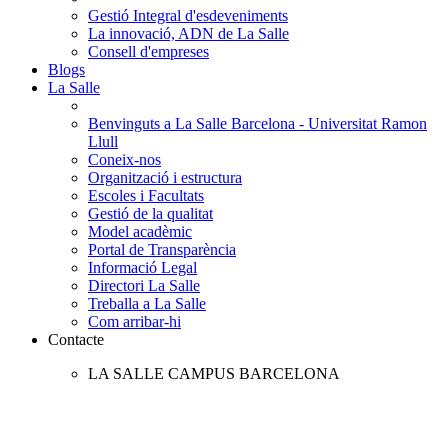
Gestió Integral d'esdeveniments
La innovació, ADN de La Salle
Consell d'empreses
Blogs
La Salle
Benvinguts a La Salle Barcelona - Universitat Ramon
Llull
Coneix-nos
Organització i estructura
Escoles i Facultats
Gestió de la qualitat
Model acadèmic
Portal de Transparència
Informació Legal
Directori La Salle
Treballa a La Salle
Com arribar-hi
Contacte
LA SALLE CAMPUS BARCELONA