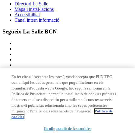
Directori La Salle
Mapa i instal·lacions
Accessibilitat
Canal intern informació
Segueix La Salle BCN
En fer clic a “Acceptar-les totes”, vostè accepta que FUNITEC
comuniqui les dades personals que pugui incloure en els
Membre de
formularis d'aquesta web a Google, Inc segons s'informa en la
Política de Privacitat i permet la instal·lació de cookies pròpies i
de tercers en el seu dispositiu per a millorar els nostres serveis i
mostrar-li publicitat relacionada amb les seves preferències
Acreditacions
mitjançant l'anàlisi dels seus hàbits de navegació.
Política de
cookies
© 2026 La Salle Campus Barcelona - URL |
Avís legal
|
Política de
Configuració de les cookies
privacitat
|
Política de cookies