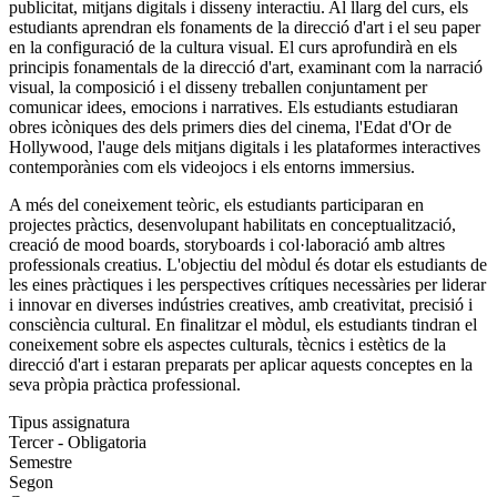
publicitat, mitjans digitals i disseny interactiu. Al llarg del curs, els
estudiants aprendran els fonaments de la direcció d'art i el seu paper
en la configuració de la cultura visual. El curs aprofundirà en els
principis fonamentals de la direcció d'art, examinant com la narració
visual, la composició i el disseny treballen conjuntament per
comunicar idees, emocions i narratives. Els estudiants estudiaran
obres icòniques des dels primers dies del cinema, l'Edat d'Or de
Hollywood, l'auge dels mitjans digitals i les plataformes interactives
contemporànies com els videojocs i els entorns immersius.
A més del coneixement teòric, els estudiants participaran en
projectes pràctics, desenvolupant habilitats en conceptualització,
creació de mood boards, storyboards i col·laboració amb altres
professionals creatius. L'objectiu del mòdul és dotar els estudiants de
les eines pràctiques i les perspectives crítiques necessàries per liderar
i innovar en diverses indústries creatives, amb creativitat, precisió i
consciència cultural. En finalitzar el mòdul, els estudiants tindran el
coneixement sobre els aspectes culturals, tècnics i estètics de la
direcció d'art i estaran preparats per aplicar aquests conceptes en la
seva pròpia pràctica professional.
Tipus assignatura
Tercer - Obligatoria
Semestre
Segon