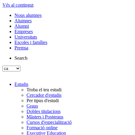
Vés al contingut
Nous alumnes
Alumnes
Alumni
Empreses
Universitats
Escoles i famílies
Premsa
Search
Estudis
Troba el teu estudi
Cercador d'estudis
Per tipus d'estudi
Graus
Dobles titulacions
Màsters i Postgraus
Cursos d'especialització
Formació online
Executive Education