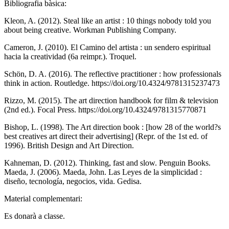
Bibliografia bàsica:
Kleon, A. (2012). Steal like an artist : 10 things nobody told you
about being creative. Workman Publishing Company.
Cameron, J. (2010). El Camino del artista : un sendero espiritual
hacia la creatividad (6a reimpr.). Troquel.
Schön, D. A. (2016). The reflective practitioner : how professionals
think in action. Routledge. https://doi.org/10.4324/9781315237473
Rizzo, M. (2015). The art direction handbook for film & television
(2nd ed.). Focal Press. https://doi.org/10.4324/9781315770871
Bishop, L. (1998). The Art direction book : [how 28 of the world?s
best creatives art direct their advertising] (Repr. of the 1st ed. of
1996). British Design and Art Direction.
Kahneman, D. (2012). Thinking, fast and slow. Penguin Books.
Maeda, J. (2006). Maeda, John. Las Leyes de la simplicidad :
diseño, tecnología, negocios, vida. Gedisa.
Material complementari:
Es donarà a classe.