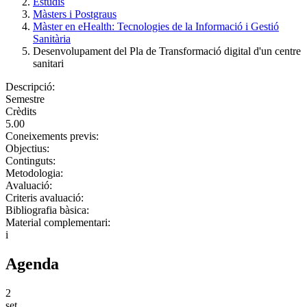
Estudis
Màsters i Postgraus
Màster en eHealth: Tecnologies de la Informació i Gestió
Sanitària
Desenvolupament del Pla de Transformació digital d'un centre
sanitari
Descripció:
Semestre
Crèdits
5.00
Coneixements previs:
Objectius:
Continguts:
Metodologia:
Avaluació:
Criteris avaluació:
Bibliografia bàsica:
Material complementari:
i
Agenda
2
set