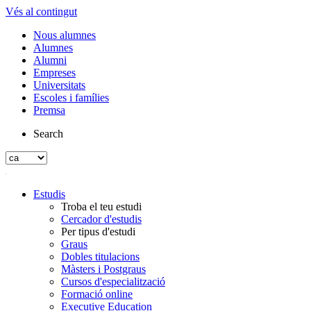
Vés al contingut
Nous alumnes
Alumnes
Alumni
Empreses
Universitats
Escoles i famílies
Premsa
Search
Estudis
Troba el teu estudi
Cercador d'estudis
Per tipus d'estudi
Graus
Dobles titulacions
Màsters i Postgraus
Cursos d'especialització
Formació online
Executive Education