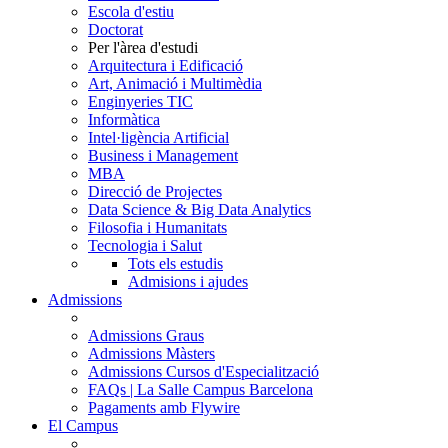
Escola d'estiu
Doctorat
Per l'àrea d'estudi
Arquitectura i Edificació
Art, Animació i Multimèdia
Enginyeries TIC
Informàtica
Intel·ligència Artificial
Business i Management
MBA
Direcció de Projectes
Data Science & Big Data Analytics
Filosofia i Humanitats
Tecnologia i Salut
Tots els estudis
Admisions i ajudes
Admissions
Admissions Graus
Admissions Màsters
Admissions Cursos d'Especialització
FAQs | La Salle Campus Barcelona
Pagaments amb Flywire
El Campus