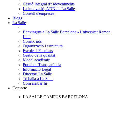
Gestió Integral d'esdeveniments
La innovació, ADN de La Salle
Consell d'empreses
Blogs
La Salle
Benvinguts a La Salle Barcelona - Universitat Ramon
Llull
Coneix-nos
Organització i estructura
Escoles i Facultats
Gestió de la qualitat
Model acadèmic
Portal de Transparència
Informació Legal
Directori La Salle
Treballa a La Salle
Com arribar-hi
Contacte
LA SALLE CAMPUS BARCELONA