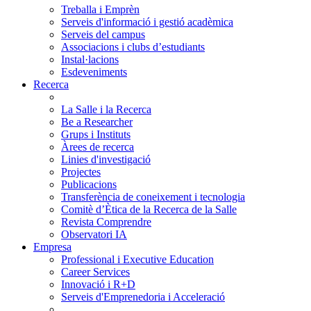
Treballa i Emprèn
Serveis d'informació i gestió acadèmica
Serveis del campus
Associacions i clubs d’estudiants
Instal·lacions
Esdeveniments
Recerca
La Salle i la Recerca
Be a Researcher
Grups i Instituts
Àrees de recerca
Linies d'investigació
Projectes
Publicacions
Transferència de coneixement i tecnologia
Comitè d’Ètica de la Recerca de la Salle
Revista Comprendre
Observatori IA
Empresa
Professional i Executive Education
Career Services
Innovació i R+D
Serveis d'Emprenedoria i Acceleració