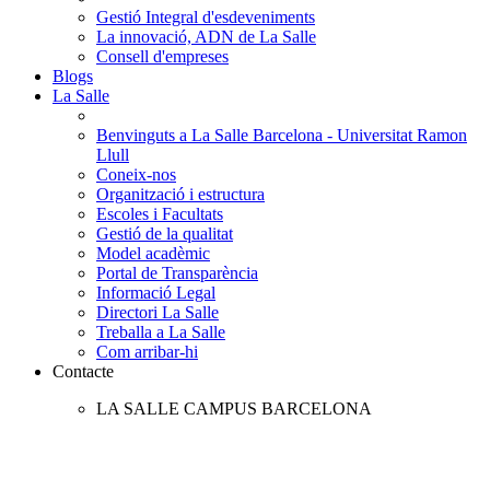
Gestió Integral d'esdeveniments
La innovació, ADN de La Salle
Consell d'empreses
Blogs
La Salle
Benvinguts a La Salle Barcelona - Universitat Ramon
Llull
Coneix-nos
Organització i estructura
Escoles i Facultats
Gestió de la qualitat
Model acadèmic
Portal de Transparència
Informació Legal
Directori La Salle
Treballa a La Salle
Com arribar-hi
Contacte
LA SALLE CAMPUS BARCELONA