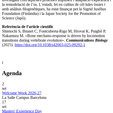
la remodelació de l’os. L’estudi, fet en cultius de cèl·lules òssies i
amb anàlisis filogenètiques, ha estat finançat per la Sigrid Jusélius
Foundation (Finlàndia) i la Japan Society for the Promotion of
Science (Japó).
Referència de l’article científic
Shimochi S, Brunet C, Fontcuberta-Rigo M, Hrovat K, Puigbò P,
Nakamura M. «Bone mechano-response is driven by locomotion
transitions during vertebrate evolution».
Communications Biology
(2025).
https://doi.org/10.1038/s42003-025-09292-1
i
Agenda
2
set
Welcome Week 2026-27
La Salle Campus Barcelona
17
set
Masters' Experience Day