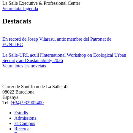
La Salle Executive & Professional Center
Veure tota l'agenda
Destacats
En record de Josep Vilarasu, antic membre del Patronat de
FUNITEC
La Salle-URL acull l'International Workshop on Ecological Urban
Security and Sustainability 2026
Veure totes les novetats
Carrer de Sant Joan de La Salle, 42
08022 Barcelona
Espanya
Tel.
(+34) 932902400
Estudis
Admissions
El Campus
Recerca