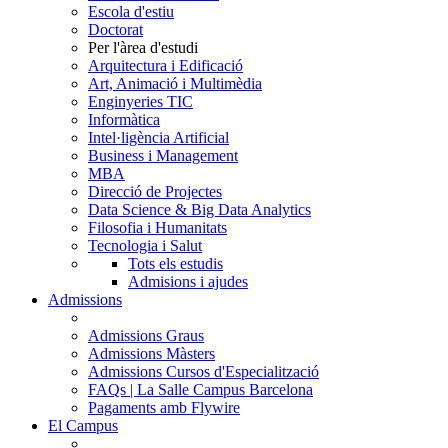
Escola d'estiu
Doctorat
Per l'àrea d'estudi
Arquitectura i Edificació
Art, Animació i Multimèdia
Enginyeries TIC
Informàtica
Intel·ligència Artificial
Business i Management
MBA
Direcció de Projectes
Data Science & Big Data Analytics
Filosofia i Humanitats
Tecnologia i Salut
Tots els estudis
Admisions i ajudes
Admissions
Admissions Graus
Admissions Màsters
Admissions Cursos d'Especialització
FAQs | La Salle Campus Barcelona
Pagaments amb Flywire
El Campus