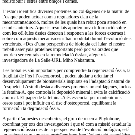
redistribuir l’estrès entre braços i cames.
L’estudi identifica diverses proteïnes no col·làgenes de la matriu de
l’os que poden actuar com a reguladores clau de la
mecanotransducció, moltes de les quals han rebut poca atenció en
estudis anteriors. Aquests resultats aporten nova informació sobre
com les cèl·lules òssies detecten i responen a les forces externes i
sobre com aquests mecanismes s’han modulat durant l’evolució dels
vertebrats. «Des d’una perspectiva de biologia cel·lular, el nostre
treball assenyala proteïnes importants però poc valorades que
podrien ser centrals en la remodelació òssia», afegeix la
investigadora de La Salle-URL Miho Nakamura.
Les troballes són importants per comprendre la regeneració òssia, la
fragilitat de l’os i l’osteoporosi, i poden ajudar a orientar el
desenvolupament de biomaterials inspirats en l’adaptació natural de
l’esquelet. L’estudi destaca diverses proteïnes no col·làgenes, inclosa
la fetuïna-A, que controla la deposició mineral i evita la calcificació
anormal. El paper de la fetuïna-A és essencial per mantenir uns
ossos sans i pot influir en el risc d’osteoporosi, equilibrant la
formació i la degradació òssia.
A partir d’aquestes descobertes, el grup de recerca Phylobone,
coordinat per tots dos investigadors i que té com a missió estudiar la
regeneració òssia des de la perspectiva de l’evolució biològica, està
investigant com aquestes proteïnes impulsen l’adaptació esquelètica i