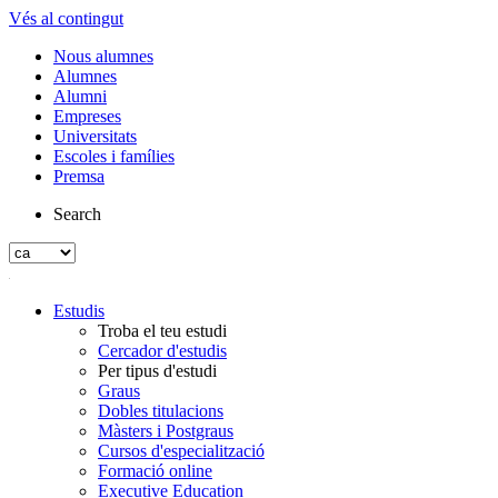
Vés al contingut
Nous alumnes
Alumnes
Alumni
Empreses
Universitats
Escoles i famílies
Premsa
Search
Estudis
Troba el teu estudi
Cercador d'estudis
Per tipus d'estudi
Graus
Dobles titulacions
Màsters i Postgraus
Cursos d'especialització
Formació online
Executive Education