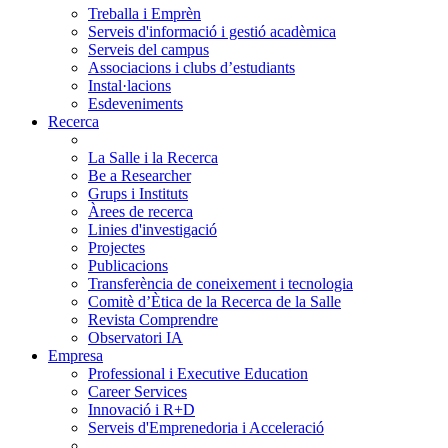
Treballa i Emprèn
Serveis d'informació i gestió acadèmica
Serveis del campus
Associacions i clubs d’estudiants
Instal·lacions
Esdeveniments
Recerca
La Salle i la Recerca
Be a Researcher
Grups i Instituts
Àrees de recerca
Linies d'investigació
Projectes
Publicacions
Transferència de coneixement i tecnologia
Comitè d’Ètica de la Recerca de la Salle
Revista Comprendre
Observatori IA
Empresa
Professional i Executive Education
Career Services
Innovació i R+D
Serveis d'Emprenedoria i Acceleració