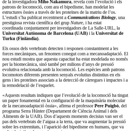
de la investigadora
Miho Nakamura
, revela com l’evolució i els
patrons de locomoció, com ara el bipedisme, han modelat les
estructures òssies a través de les proteïnes de la matriu de l’os.
L’estudi s’ha publicat recentment a
Communications Biology
, una
prestigiosa revista científica del grup
Nature
, i ha estat
coordinada conjuntament per investigadors de La Salle-URL, la
Universitat Autònoma de Barcelona (UAB)
i la
Universitat de
Turku (Finlàndia)
.
Els ossos dels vertebrats detecten i responen constantment a les
forces mecàniques, un fenomen conegut com a mecanoadaptació. El
nou estudi mostra que aquesta capacitat ha estat modelada no només
per la biomecànica, sinó també per milions d’anys de pressió
evolutiva relacionada amb la locomoció. Les espècies amb patrons
locomotors diferents presenten senyals evolutius distintius en els
gens i les proteïnes associats a la detecció de càrregues i impactes i a
la remodelació de l’esquelet.
«Aquests resultats indiquen que l’evolució de la locomoció ha tingut
un paper fonamental en la configuració de la maquinària molecular
de la mecanoadaptació òssia», afirma el professor
Pere Puigbò
, del
programa Serra Húnter (Departament de Ciència Animal i dels
Aliments de la UAB). Dos d’aquests moments decisius van ser el
pas dels vertebrats de l’aigua a la terra, que va augmentar la pressió
sobre les extremitats, i l’aparició del bipedisme en humans, que va