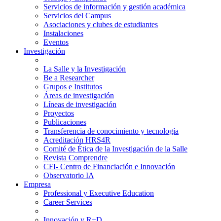
Servicios de información y gestión académica
Servicios del Campus
Asociaciones y clubes de estudiantes
Instalaciones
Eventos
Investigación
La Salle y la Investigación
Be a Researcher
Grupos e Institutos
Áreas de investigación
Líneas de investigación
Proyectos
Publicaciones
Transferencia de conocimiento y tecnología
Acreditación HRS4R
Comité de Ética de la Investigación de la Salle
Revista Comprendre
CFI- Centro de Financiación e Innovación
Observatorio IA
Empresa
Professional y Executive Education
Career Services
Innovación y R+D