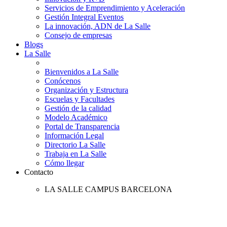
Servicios de Emprendimiento y Aceleración
Gestión Integral Eventos
La innovación, ADN de La Salle
Consejo de empresas
Blogs
La Salle
Bienvenidos a La Salle
Conócenos
Organización y Estructura
Escuelas y Facultades
Gestión de la calidad
Modelo Académico
Portal de Transparencia
Información Legal
Directorio La Salle
Trabaja en La Salle
Cómo llegar
Contacto
LA SALLE CAMPUS BARCELONA