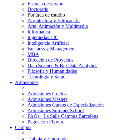
Escuela de verano
Doctorado
Por área de estudio
Arquitectura y Edificación
Arte, Animación y Multimedia
Informática
Ingenierías TIC
Inteligencia Artificial
Business y Management
MBA
Dirección de Proyectos
Data Science & Big Data Analytics
Filosofía y Humanidades
Tecnología y Salud
Admisiones
Admisiones Grados
Admisiones Másters
Admisiones Cursos de Especialización
Admisiones Summer School
FAQs - La Salle Campus Barcelona
Pagos con Flywire
Campus
Trabaja y Emprende