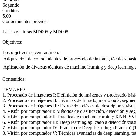
Segundo
Créditos
5.00
Conocimientos previos:
Las asignaturas MD005 y MD008
Objetivos:
Los objetivos se centrarán en:
 Adquisición de conocimientos de procesado de imagen, técnicas básic
 Aplicación de diversas técnicas de machine learning y deep learning 
Contenidos:
TEMARIO
1. Procesado de imágenes I: Definición de imágenes y procesado básic
2. Procesado de imágenes II: Técnicas de filtrado, morfología, segment
3. Procesado de imágenes III: Extracción clásica de descriptores visua
4. Visión por computador I: Métodos de clasificación, detección y se
5. Visión por computador II: Práctica de machine learning: KNN, SVM
6. Visión por computador III: Deep learning aplicado a detección/clasi
7. Visión por computador IV: Práctica de Deep Learning. (Práctica) (1
8. Visión por computador V: Técnicas avanzadas de deep learning, tran