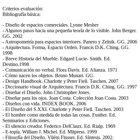
Criterios evaluación:
Bibliografía básica:
- Diseño de espacios comerciales. Lynne Mesher
- Algunos pasos hacia una pequeña teoría de lo visible. John Berger.
GG. 2002
- Antropometría para espacios interiores. Panero y Zelnik. GG. 2006
- Arquitectura. Forma, Espacio Orden. Francis D.K. Ching. GG.
1998
- Breve Historia del Mueble. Edgard Lucie- Smith. Ed.
Destino.1998
- Comunicación no verbal. Flora Davis. Ed. Alianza. 1971
- Cómo nacen los objetos. Bruno Munari. GG.
- Design Handbook. Charlotte y Peter Fiell. Taschen. 2007
- Diccionario visual de Arquitectura. Francis D.K. Ching. GG. 1997
- Diseñar el Diseño. John Christopher Jones.
- Diseñar para los ojos. Joan Costa. Colección Joan Costa. 2003
- Diseños con vida. INDEX BOOK. 2006
- El Diseño del S.XXI. Charlotte y Peter Fiell. Taschen. 2003
- El hombre como medida de todas las cosas. Fusther. Ed.
Seminarios y Ediciones.
- El silencio creador. Federico DelClaux. Ed. Rialp. 1969
- E-topía. William J. Michel. Ed. Mitpress. 1999
- Filosofía del Diseño. Vilém Flusser. Ed. Síntesis. 2002.