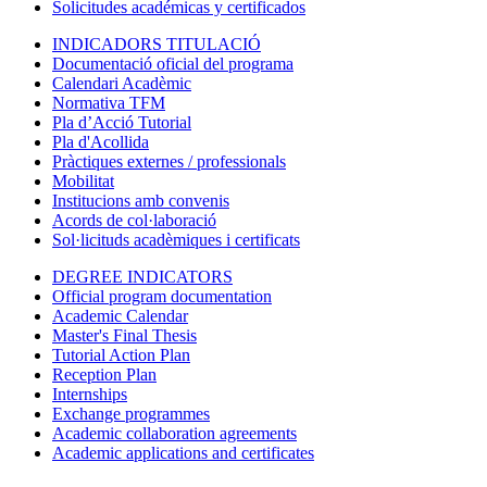
Solicitudes académicas y certificados
INDICADORS TITULACIÓ
Documentació oficial del programa
Calendari Acadèmic
Normativa TFM
Pla d’Acció Tutorial
Pla d'Acollida
Pràctiques externes / professionals
Mobilitat
Institucions amb convenis
Acords de col·laboració
Sol·licituds acadèmiques i certificats
DEGREE INDICATORS
Official program documentation
Academic Calendar
Master's Final Thesis
Tutorial Action Plan
Reception Plan
Internships
Exchange programmes
Academic collaboration agreements
Academic applications and certificates