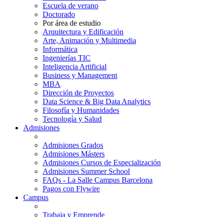
Escuela de verano
Doctorado
Por área de estudio
Arquitectura y Edificación
Arte, Animación y Multimedia
Informática
Ingenierías TIC
Inteligencia Artificial
Business y Management
MBA
Dirección de Proyectos
Data Science & Big Data Analytics
Filosofía y Humanidades
Tecnología y Salud
Admisiones
Admisiones Grados
Admisiones Másters
Admisiones Cursos de Especialización
Admisiones Summer School
FAQs - La Salle Campus Barcelona
Pagos con Flywire
Campus
Trabaja y Emprende