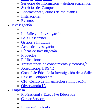
Servicios de información y gestión académica
Servicios del Campus
Asociaciones y clubes de estudiantes
Instalaciones
Eventos
Investigación
La Salle y la Investigación
Be a Researcher
Grupos e Institutos
Áreas de investigación
Líneas de investigación
Proyectos
Publicaciones
Transferencia de conocimiento y tecnología
Acreditación HRS4R
Comité de Ética de la Investigación de la Salle
Revista Comprendre
CFI- Centro de Financiación e Innovación
Observatorio IA
Empresa
Professional y Executive Education
Career Services
Innovación y R+D