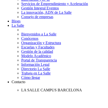
Servicios de Emprendimiento y Aceleración
Gestión Integral Eventos
La innovación, ADN de La Salle
Consejo de empresas
Blogs
La Salle
Bienvenidos a La Salle
Conócenos
Organización y Estructura
Escuelas y Facultades
Gestión de la calidad
Modelo Académico
Portal de Transparencia
Información Legal
Directorio La Salle
Trabaja en La Salle
Cómo llegar
Contacto
LA SALLE CAMPUS BARCELONA