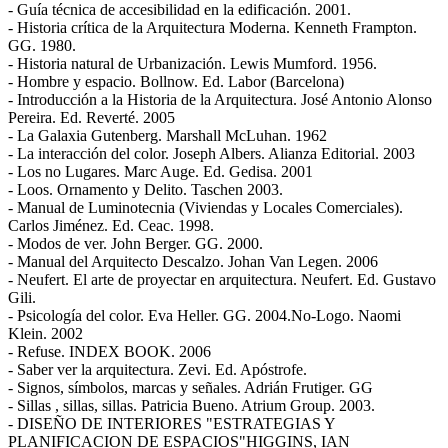
- Guía técnica de accesibilidad en la edificación. 2001.
- Historia crítica de la Arquitectura Moderna. Kenneth Frampton.
GG. 1980.
- Historia natural de Urbanización. Lewis Mumford. 1956.
- Hombre y espacio. Bollnow. Ed. Labor (Barcelona)
- Introducción a la Historia de la Arquitectura. José Antonio Alonso
Pereira. Ed. Reverté. 2005
- La Galaxia Gutenberg. Marshall McLuhan. 1962
- La interacción del color. Joseph Albers. Alianza Editorial. 2003
- Los no Lugares. Marc Auge. Ed. Gedisa. 2001
- Loos. Ornamento y Delito. Taschen 2003.
- Manual de Luminotecnia (Viviendas y Locales Comerciales).
Carlos Jiménez. Ed. Ceac. 1998.
- Modos de ver. John Berger. GG. 2000.
- Manual del Arquitecto Descalzo. Johan Van Legen. 2006
- Neufert. El arte de proyectar en arquitectura. Neufert. Ed. Gustavo
Gili.
- Psicología del color. Eva Heller. GG. 2004.No-Logo. Naomi
Klein. 2002
- Refuse. INDEX BOOK. 2006
- Saber ver la arquitectura. Zevi. Ed. Apóstrofe.
- Signos, símbolos, marcas y señales. Adrián Frutiger. GG
- Sillas , sillas, sillas. Patricia Bueno. Atrium Group. 2003.
- DISEÑO DE INTERIORES "ESTRATEGIAS Y
PLANIFICACION DE ESPACIOS"HIGGINS, IAN