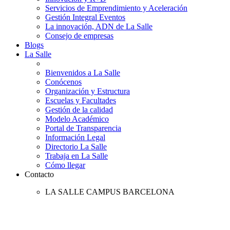
Servicios de Emprendimiento y Aceleración
Gestión Integral Eventos
La innovación, ADN de La Salle
Consejo de empresas
Blogs
La Salle
Bienvenidos a La Salle
Conócenos
Organización y Estructura
Escuelas y Facultades
Gestión de la calidad
Modelo Académico
Portal de Transparencia
Información Legal
Directorio La Salle
Trabaja en La Salle
Cómo llegar
Contacto
LA SALLE CAMPUS BARCELONA