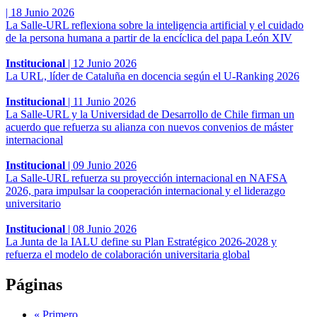
|
18 Junio 2026
La Salle-URL reflexiona sobre la inteligencia artificial y el cuidado
de la persona humana a partir de la encíclica del papa León XIV
Institucional
|
12 Junio 2026
La URL, líder de Cataluña en docencia según el U-Ranking 2026
Institucional
|
11 Junio 2026
La Salle-URL y la Universidad de Desarrollo de Chile firman un
acuerdo que refuerza su alianza con nuevos convenios de máster
internacional
Institucional
|
09 Junio 2026
La Salle-URL refuerza su proyección internacional en NAFSA
2026, para impulsar la cooperación internacional y el liderazgo
universitario
Institucional
|
08 Junio 2026
La Junta de la IALU define su Plan Estratégico 2026-2028 y
refuerza el modelo de colaboración universitaria global
Páginas
« Primero