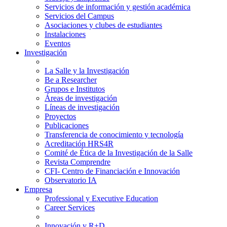
Servicios de información y gestión académica
Servicios del Campus
Asociaciones y clubes de estudiantes
Instalaciones
Eventos
Investigación
La Salle y la Investigación
Be a Researcher
Grupos e Institutos
Áreas de investigación
Líneas de investigación
Proyectos
Publicaciones
Transferencia de conocimiento y tecnología
Acreditación HRS4R
Comité de Ética de la Investigación de la Salle
Revista Comprendre
CFI- Centro de Financiación e Innovación
Observatorio IA
Empresa
Professional y Executive Education
Career Services
Innovación y R+D