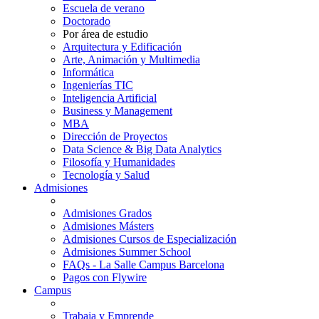
Escuela de verano
Doctorado
Por área de estudio
Arquitectura y Edificación
Arte, Animación y Multimedia
Informática
Ingenierías TIC
Inteligencia Artificial
Business y Management
MBA
Dirección de Proyectos
Data Science & Big Data Analytics
Filosofía y Humanidades
Tecnología y Salud
Admisiones
Admisiones Grados
Admisiones Másters
Admisiones Cursos de Especialización
Admisiones Summer School
FAQs - La Salle Campus Barcelona
Pagos con Flywire
Campus
Trabaja y Emprende