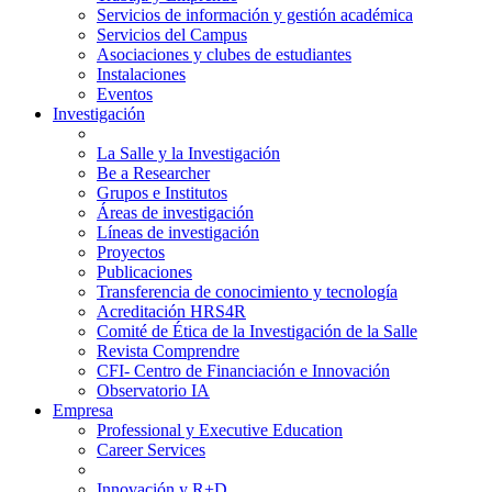
Servicios de información y gestión académica
Servicios del Campus
Asociaciones y clubes de estudiantes
Instalaciones
Eventos
Investigación
La Salle y la Investigación
Be a Researcher
Grupos e Institutos
Áreas de investigación
Líneas de investigación
Proyectos
Publicaciones
Transferencia de conocimiento y tecnología
Acreditación HRS4R
Comité de Ética de la Investigación de la Salle
Revista Comprendre
CFI- Centro de Financiación e Innovación
Observatorio IA
Empresa
Professional y Executive Education
Career Services
Innovación y R+D