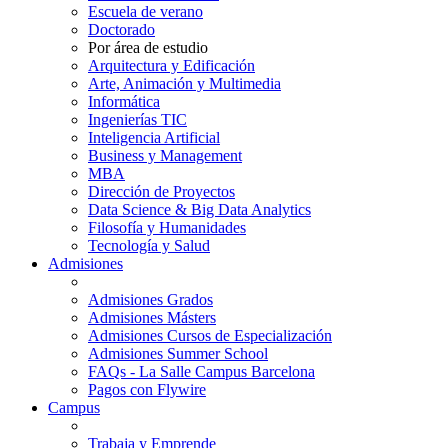
Escuela de verano
Doctorado
Por área de estudio
Arquitectura y Edificación
Arte, Animación y Multimedia
Informática
Ingenierías TIC
Inteligencia Artificial
Business y Management
MBA
Dirección de Proyectos
Data Science & Big Data Analytics
Filosofía y Humanidades
Tecnología y Salud
Admisiones
Admisiones Grados
Admisiones Másters
Admisiones Cursos de Especialización
Admisiones Summer School
FAQs - La Salle Campus Barcelona
Pagos con Flywire
Campus
Trabaja y Emprende