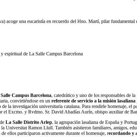
a) acoge una eucaristía en recuerdo del Hno. Martí, pilar fundamental d
y espiritual de La Salle Campus Barcelona
 Salle Campus Barcelona
, catedrático y uno de los responsables de l
taria, convirtiéndose en un
referente de servicio a la misión lasaliana
o de la investigación universitaria catalana. Para rendirle homenaje, el
por el Excmo. y Rvdmo. Sr. David Abadías Aurín, obispo auxiliar de Ba
 de
La Salle Distrito Arlep
, la agrupación lasaliana de España y Portug
 la Universitat Ramon Llull. También asistieron familiares, amigos, ed
e ellos participaron activamente durante el homenaje, r
ecordando y 