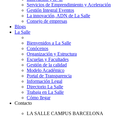
Servicios de Emprendimiento y Aceleración
Gestión Integral Eventos
La innovación, ADN de La Salle
Consejo de empresas
Blogs
La Salle
Bienvenidos a La Salle
Conócenos
Organización y Estructura
Escuelas y Facultades
Gestión de la calidad
Modelo Académico
Portal de Transparencia
Información Legal
Directorio La Salle
Trabaja en La Salle
Cómo llegar
Contacto
LA SALLE CAMPUS BARCELONA