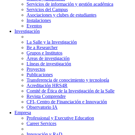
Servicios de información y gestión académica
Servicios del Campus
Asociaciones y clubes de estudiantes
Instalaciones
Eventos
Investigación
La Salle y la Investigación
Be a Researcher
Grupos e Institutos
Áreas de investigación
Líneas de investigación
Proyectos
Publicaciones
Transferencia de conocimiento y tecnología
Acreditación HRS4R
Comité de Ética de la Investigación de la Salle
Revista Comprendre
CFI- Centro de Financiación e Innovación
Observatorio IA
Empresa
Professional y Executive Education
Career Services
Innovación y R+D