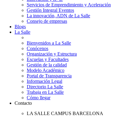
Servicios de Emprendimiento y Aceleración
Gestión Integral Eventos
La innovación, ADN de La Salle
Consejo de empresas
Blogs
La Salle
Bienvenidos a La Salle
Conócenos
Organización y Estructura
Escuelas y Facultades
Gestión de la calidad
Modelo Académico
Portal de Transparencia
Información Legal
Directorio La Salle
Trabaja en La Salle
Cómo llegar
Contacto
LA SALLE CAMPUS BARCELONA