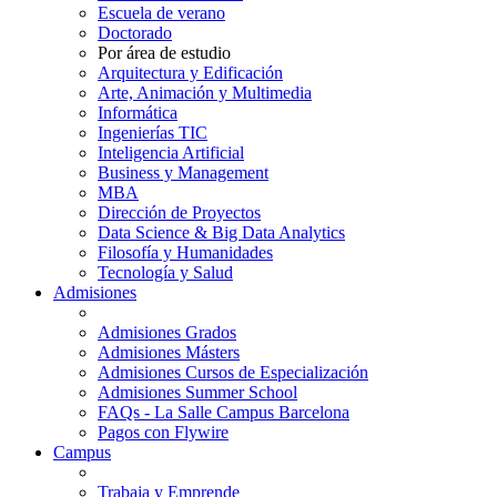
Escuela de verano
Doctorado
Por área de estudio
Arquitectura y Edificación
Arte, Animación y Multimedia
Informática
Ingenierías TIC
Inteligencia Artificial
Business y Management
MBA
Dirección de Proyectos
Data Science & Big Data Analytics
Filosofía y Humanidades
Tecnología y Salud
Admisiones
Admisiones Grados
Admisiones Másters
Admisiones Cursos de Especialización
Admisiones Summer School
FAQs - La Salle Campus Barcelona
Pagos con Flywire
Campus
Trabaja y Emprende