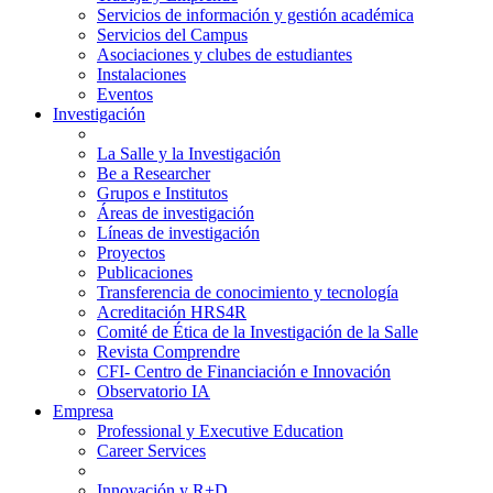
Servicios de información y gestión académica
Servicios del Campus
Asociaciones y clubes de estudiantes
Instalaciones
Eventos
Investigación
La Salle y la Investigación
Be a Researcher
Grupos e Institutos
Áreas de investigación
Líneas de investigación
Proyectos
Publicaciones
Transferencia de conocimiento y tecnología
Acreditación HRS4R
Comité de Ética de la Investigación de la Salle
Revista Comprendre
CFI- Centro de Financiación e Innovación
Observatorio IA
Empresa
Professional y Executive Education
Career Services
Innovación y R+D