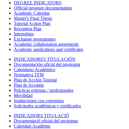
DEGREE INDICATORS
Official program documentation
Academic Calendar
Master's Final Thesis
Tutorial Action Plan
Reception Plan
Internships
Exchange programmes
Academic collaboration agreements
Academic applications and certificates
INDICADORES TITULACIÓN
Documentación oficial del programa
Calendario Académico
Normativa TFM
Plan de Acción Tutorial
Plan de Acogida
Prácticas externas / profesionales
Movilidad
Instituciones con convenios
Solicitudes académicas y certificados
INDICADORS TITULACIÓ
Documentació oficial del programa
Calendari Acadèmic