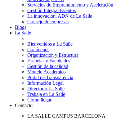
Servicios de Emprendimiento y Aceleración
Gestión Integral Eventos
La innovación, ADN de La Salle
Consejo de empresas
Blogs
La Salle
Bienvenidos a La Salle
Conócenos
Organización y Estructura
Escuelas y Facultades
Gestión de la calidad
Modelo Académico
Portal de Transparencia
Información Legal
Directorio La Salle
Trabaja en La Salle
Cómo llegar
Contacto
LA SALLE CAMPUS BARCELONA