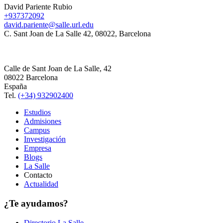
David Pariente Rubio
+937372092
david.pariente@salle.url.edu
C. Sant Joan de La Salle 42, 08022, Barcelona
Calle de Sant Joan de La Salle, 42
08022 Barcelona
España
Tel.
(+34) 932902400
Estudios
Admisiones
Campus
Investigación
Empresa
Blogs
La Salle
Contacto
Actualidad
¿Te ayudamos?
Directorio La Salle