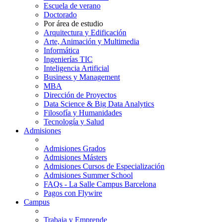
Escuela de verano
Doctorado
Por área de estudio
Arquitectura y Edificación
Arte, Animación y Multimedia
Informática
Ingenierías TIC
Inteligencia Artificial
Business y Management
MBA
Dirección de Proyectos
Data Science & Big Data Analytics
Filosofía y Humanidades
Tecnología y Salud
Admisiones
Admisiones Grados
Admisiones Másters
Admisiones Cursos de Especialización
Admisiones Summer School
FAQs - La Salle Campus Barcelona
Pagos con Flywire
Campus
Trabaja y Emprende