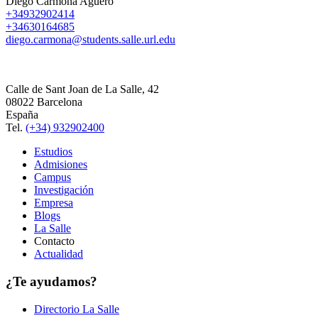
Diego Carmona Aguero
+34932902414
+34630164685
diego.carmona@students.salle.url.edu
Calle de Sant Joan de La Salle, 42
08022 Barcelona
España
Tel.
(+34) 932902400
Estudios
Admisiones
Campus
Investigación
Empresa
Blogs
La Salle
Contacto
Actualidad
¿Te ayudamos?
Directorio La Salle