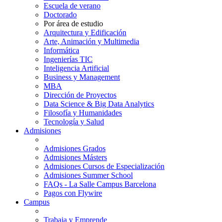
Escuela de verano
Doctorado
Por área de estudio
Arquitectura y Edificación
Arte, Animación y Multimedia
Informática
Ingenierías TIC
Inteligencia Artificial
Business y Management
MBA
Dirección de Proyectos
Data Science & Big Data Analytics
Filosofía y Humanidades
Tecnología y Salud
Admisiones
Admisiones Grados
Admisiones Másters
Admisiones Cursos de Especialización
Admisiones Summer School
FAQs - La Salle Campus Barcelona
Pagos con Flywire
Campus
Trabaja y Emprende