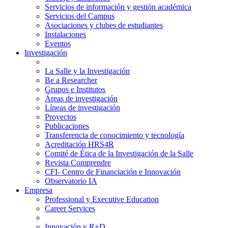
Servicios de información y gestión académica
Servicios del Campus
Asociaciones y clubes de estudiantes
Instalaciones
Eventos
Investigación
La Salle y la Investigación
Be a Researcher
Grupos e Institutos
Áreas de investigación
Líneas de investigación
Proyectos
Publicaciones
Transferencia de conocimiento y tecnología
Acreditación HRS4R
Comité de Ética de la Investigación de la Salle
Revista Comprendre
CFI- Centro de Financiación e Innovación
Observatorio IA
Empresa
Professional y Executive Education
Career Services
Innovación y R+D