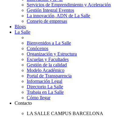
Servicios de Emprendimiento y Aceleración
Gestión Integral Eventos
La innovación, ADN de La Salle
Consejo de empresas
Blogs
La Salle
Bienvenidos a La Salle
Conócenos
Organización y Estructura
Escuelas y Facultades
Gestión de la calidad
Modelo Académico
Portal de Transparencia
Información Legal
Directorio La Salle
Trabaja en La Salle
Cómo llegar
Contacto
LA SALLE CAMPUS BARCELONA