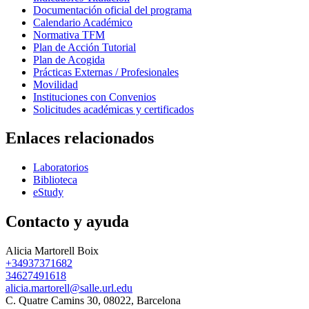
Documentación oficial del programa
Calendario Académico
Normativa TFM
Plan de Acción Tutorial
Plan de Acogida
Prácticas Externas / Profesionales
Movilidad
Instituciones con Convenios
Solicitudes académicas y certificados
Enlaces relacionados
Laboratorios
Biblioteca
eStudy
Contacto y ayuda
Alicia Martorell Boix
+34937371682
34627491618
alicia.martorell@salle.url.edu
C. Quatre Camins 30, 08022, Barcelona