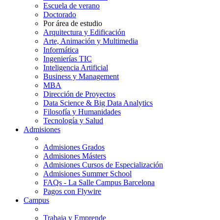
Escuela de verano
Doctorado
Por área de estudio
Arquitectura y Edificación
Arte, Animación y Multimedia
Informática
Ingenierías TIC
Inteligencia Artificial
Business y Management
MBA
Dirección de Proyectos
Data Science & Big Data Analytics
Filosofía y Humanidades
Tecnología y Salud
Admisiones
Admisiones Grados
Admisiones Másters
Admisiones Cursos de Especialización
Admisiones Summer School
FAQs - La Salle Campus Barcelona
Pagos con Flywire
Campus
Trabaja y Emprende