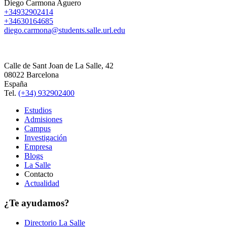
Diego Carmona Aguero
+34932902414
+34630164685
diego.carmona@students.salle.url.edu
Calle de Sant Joan de La Salle, 42
08022 Barcelona
España
Tel.
(+34) 932902400
Estudios
Admisiones
Campus
Investigación
Empresa
Blogs
La Salle
Contacto
Actualidad
¿Te ayudamos?
Directorio La Salle