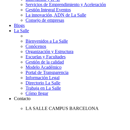
Servicios de Emprendimiento y Aceleración
Gestión Integral Eventos
La innovación, ADN de La Salle
Consejo de empresas
Blogs
La Salle
Bienvenidos a La Salle
Conócenos
Organización y Estructura
Escuelas y Facultades
Gestión de la calidad
Modelo Académico
Portal de Transparencia
Información Legal
Directorio La Salle
Trabaja en La Salle
Cómo llegar
Contacto
LA SALLE CAMPUS BARCELONA