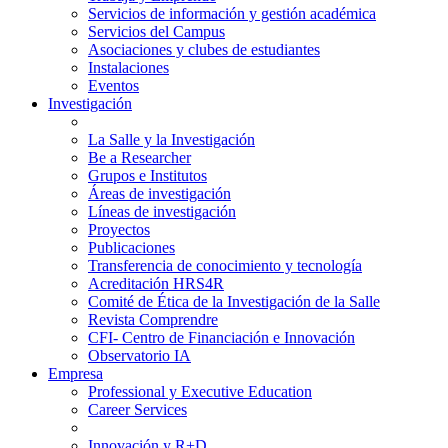
Servicios de información y gestión académica
Servicios del Campus
Asociaciones y clubes de estudiantes
Instalaciones
Eventos
Investigación
La Salle y la Investigación
Be a Researcher
Grupos e Institutos
Áreas de investigación
Líneas de investigación
Proyectos
Publicaciones
Transferencia de conocimiento y tecnología
Acreditación HRS4R
Comité de Ética de la Investigación de la Salle
Revista Comprendre
CFI- Centro de Financiación e Innovación
Observatorio IA
Empresa
Professional y Executive Education
Career Services
Innovación y R+D