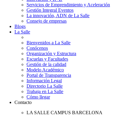
Servicios de Emprendimiento y Aceleración
Gestión Integral Eventos
La innovación, ADN de La Salle
Consejo de empresas
Blogs
La Salle
Bienvenidos a La Salle
Conócenos
Organización y Estructura
Escuelas y Facultades
Gestión de la calidad
Modelo Académico
Portal de Transparencia
Información Legal
Directorio La Salle
Trabaja en La Salle
Cómo llegar
Contacto
LA SALLE CAMPUS BARCELONA