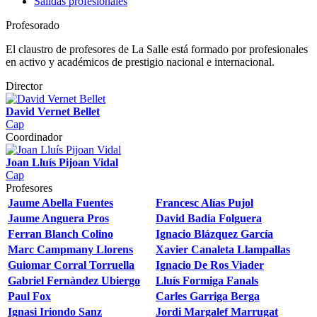
Salidas profesionales
Profesorado
El claustro de profesores de La Salle está formado por profesionales
en activo y académicos de prestigio nacional e internacional.
Director
David Vernet Bellet
Cap
Coordinador
Joan Lluís Pijoan Vidal
Cap
Profesores
Jaume Abella Fuentes
Francesc Alías Pujol
Jaume Anguera Pros
David Badia Folguera
Ferran Blanch Colino
Ignacio Blázquez García
Marc Campmany Llorens
Xavier Canaleta Llampallas
Guiomar Corral Torruella
Ignacio De Ros Viader
Gabriel Fernàndez Ubiergo
Lluís Formiga Fanals
Paul Fox
Carles Garriga Berga
Ignasi Iriondo Sanz
Jordi Margalef Marrugat