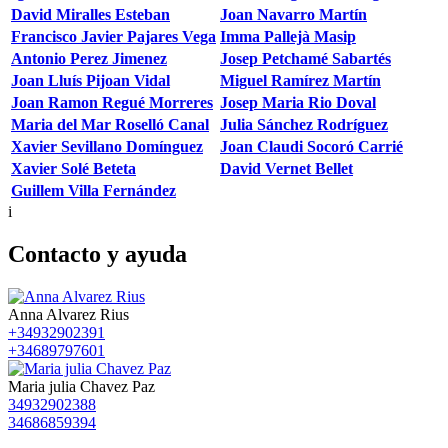
David Miralles Esteban
Joan Navarro Martín
Francisco Javier Pajares Vega
Imma Pallejà Masip
Antonio Perez Jimenez
Josep Petchamé Sabartés
Joan Lluís Pijoan Vidal
Miguel Ramírez Martín
Joan Ramon Regué Morreres
Josep Maria Rio Doval
Maria del Mar Roselló Canal
Julia Sánchez Rodríguez
Xavier Sevillano Domínguez
Joan Claudi Socoró Carrié
Xavier Solé Beteta
David Vernet Bellet
Guillem Villa Fernández
i
Contacto y ayuda
Anna Alvarez Rius
+34932902391
+34689797601
Maria julia Chavez Paz
34932902388
34686859394