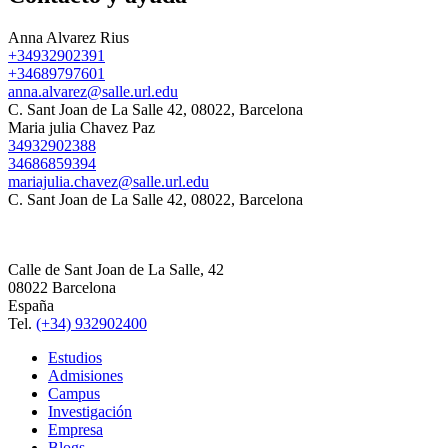
Anna Alvarez Rius
+34932902391
+34689797601
anna.alvarez@salle.url.edu
C. Sant Joan de La Salle 42, 08022, Barcelona
Maria julia Chavez Paz
34932902388
34686859394
mariajulia.chavez@salle.url.edu
C. Sant Joan de La Salle 42, 08022, Barcelona
Calle de Sant Joan de La Salle, 42
08022 Barcelona
España
Tel.
(+34) 932902400
Estudios
Admisiones
Campus
Investigación
Empresa
Blogs