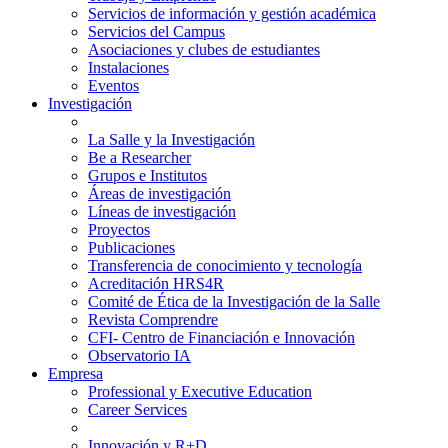
Servicios de información y gestión académica
Servicios del Campus
Asociaciones y clubes de estudiantes
Instalaciones
Eventos
Investigación
La Salle y la Investigación
Be a Researcher
Grupos e Institutos
Áreas de investigación
Líneas de investigación
Proyectos
Publicaciones
Transferencia de conocimiento y tecnología
Acreditación HRS4R
Comité de Ética de la Investigación de la Salle
Revista Comprendre
CFI- Centro de Financiación e Innovación
Observatorio IA
Empresa
Professional y Executive Education
Career Services
Innovación y R+D