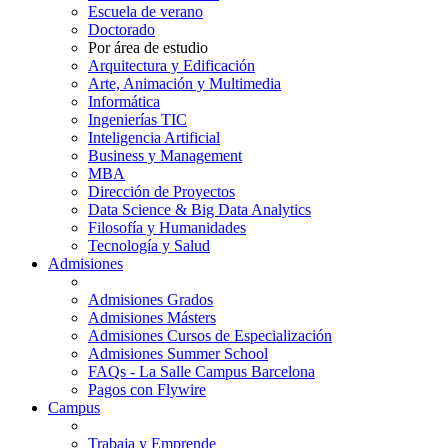
Escuela de verano
Doctorado
Por área de estudio
Arquitectura y Edificación
Arte, Animación y Multimedia
Informática
Ingenierías TIC
Inteligencia Artificial
Business y Management
MBA
Dirección de Proyectos
Data Science & Big Data Analytics
Filosofía y Humanidades
Tecnología y Salud
Admisiones
Admisiones Grados
Admisiones Másters
Admisiones Cursos de Especialización
Admisiones Summer School
FAQs - La Salle Campus Barcelona
Pagos con Flywire
Campus
Trabaja y Emprende