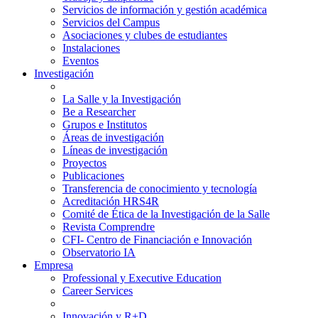
Servicios de información y gestión académica
Servicios del Campus
Asociaciones y clubes de estudiantes
Instalaciones
Eventos
Investigación
La Salle y la Investigación
Be a Researcher
Grupos e Institutos
Áreas de investigación
Líneas de investigación
Proyectos
Publicaciones
Transferencia de conocimiento y tecnología
Acreditación HRS4R
Comité de Ética de la Investigación de la Salle
Revista Comprendre
CFI- Centro de Financiación e Innovación
Observatorio IA
Empresa
Professional y Executive Education
Career Services
Innovación y R+D