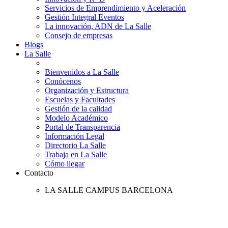
Servicios de Emprendimiento y Aceleración
Gestión Integral Eventos
La innovación, ADN de La Salle
Consejo de empresas
Blogs
La Salle
Bienvenidos a La Salle
Conócenos
Organización y Estructura
Escuelas y Facultades
Gestión de la calidad
Modelo Académico
Portal de Transparencia
Información Legal
Directorio La Salle
Trabaja en La Salle
Cómo llegar
Contacto
LA SALLE CAMPUS BARCELONA