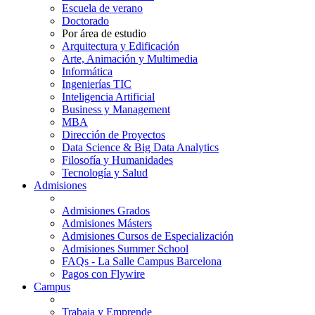
Escuela de verano
Doctorado
Por área de estudio
Arquitectura y Edificación
Arte, Animación y Multimedia
Informática
Ingenierías TIC
Inteligencia Artificial
Business y Management
MBA
Dirección de Proyectos
Data Science & Big Data Analytics
Filosofía y Humanidades
Tecnología y Salud
Admisiones
Admisiones Grados
Admisiones Másters
Admisiones Cursos de Especialización
Admisiones Summer School
FAQs - La Salle Campus Barcelona
Pagos con Flywire
Campus
Trabaja y Emprende