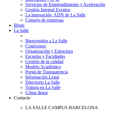
Servicios de Emprendimiento y Aceleración
Gestión Integral Eventos
La innovación, ADN de La Salle
Consejo de empresas
Blogs
La Salle
Bienvenidos a La Salle
Conócenos
Organización y Estructura
Escuelas y Facultades
Gestión de la calidad
Modelo Académico
Portal de Transparencia
Información Legal
Directorio La Salle
Trabaja en La Salle
Cómo llegar
Contacto
LA SALLE CAMPUS BARCELONA