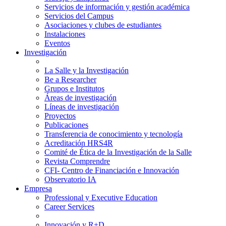
Servicios de información y gestión académica
Servicios del Campus
Asociaciones y clubes de estudiantes
Instalaciones
Eventos
Investigación
La Salle y la Investigación
Be a Researcher
Grupos e Institutos
Áreas de investigación
Líneas de investigación
Proyectos
Publicaciones
Transferencia de conocimiento y tecnología
Acreditación HRS4R
Comité de Ética de la Investigación de la Salle
Revista Comprendre
CFI- Centro de Financiación e Innovación
Observatorio IA
Empresa
Professional y Executive Education
Career Services
Innovación y R+D