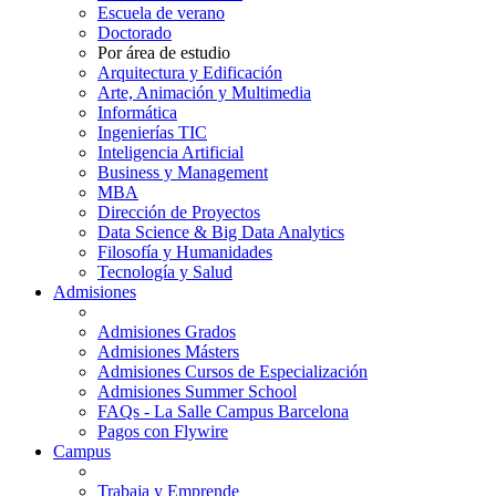
Escuela de verano
Doctorado
Por área de estudio
Arquitectura y Edificación
Arte, Animación y Multimedia
Informática
Ingenierías TIC
Inteligencia Artificial
Business y Management
MBA
Dirección de Proyectos
Data Science & Big Data Analytics
Filosofía y Humanidades
Tecnología y Salud
Admisiones
Admisiones Grados
Admisiones Másters
Admisiones Cursos de Especialización
Admisiones Summer School
FAQs - La Salle Campus Barcelona
Pagos con Flywire
Campus
Trabaja y Emprende