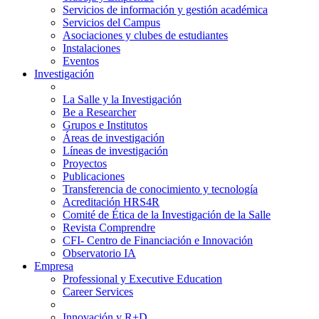
Servicios de información y gestión académica
Servicios del Campus
Asociaciones y clubes de estudiantes
Instalaciones
Eventos
Investigación
La Salle y la Investigación
Be a Researcher
Grupos e Institutos
Áreas de investigación
Líneas de investigación
Proyectos
Publicaciones
Transferencia de conocimiento y tecnología
Acreditación HRS4R
Comité de Ética de la Investigación de la Salle
Revista Comprendre
CFI- Centro de Financiación e Innovación
Observatorio IA
Empresa
Professional y Executive Education
Career Services
Innovación y R+D