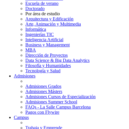
Escuela de verano
Doctorado
Por área de estudio
Arquitectura y Edificación
Arte, Animación y Multimedia
Informática
Ingenierías TIC
Inteligencia Artificial
Business y Management
MBA
Dirección de Proyectos
Data Science & Big Data Analytics
Filosofía y Humanidades
Tecnología y Salud
Admisiones
Admisiones Grados
Admisiones Másters
Admisiones Cursos de Especialización
Admisiones Summer School
FAQs - La Salle Campus Barcelona
Pagos con Flywire
Campus
Trabaja y Emprende