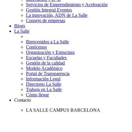
Servicios de Emprendimiento y Aceleración
Gestión Integral Eventos
La innovación, ADN de La Salle
Consejo de empresas
Blogs
La Salle
Bienvenidos a La Salle
Conócenos
Organización y Estructura
Escuelas y Facultades
Gestión de la calidad
Modelo Académico
Portal de Transparencia
Información Legal
Directorio La Salle
Trabaja en La Salle
Cómo llegar
Contacto
LA SALLE CAMPUS BARCELONA