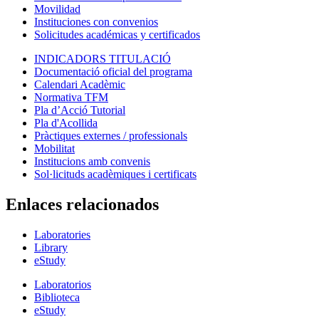
Movilidad
Instituciones con convenios
Solicitudes académicas y certificados
INDICADORS TITULACIÓ
Documentació oficial del programa
Calendari Acadèmic
Normativa TFM
Pla d’Acció Tutorial
Pla d'Acollida
Pràctiques externes / professionals
Mobilitat
Institucions amb convenis
Sol·licituds acadèmiques i certificats
Enlaces relacionados
Laboratories
Library
eStudy
Laboratorios
Biblioteca
eStudy