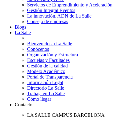
Servicios de Emprendimiento y Aceleración
Gestión Integral Eventos
La innovación, ADN de La Salle
Consejo de empresas
Blogs
La Salle
Bienvenidos a La Salle
Conócenos
Organización y Estructura
Escuelas y Facultades
Gestión de la calidad
Modelo Académico
Portal de Transparencia
Información Legal
Directorio La Salle
Trabaja en La Salle
Cómo llegar
Contacto
LA SALLE CAMPUS BARCELONA