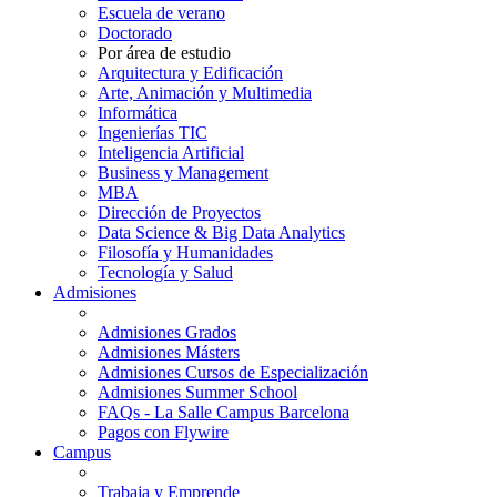
Escuela de verano
Doctorado
Por área de estudio
Arquitectura y Edificación
Arte, Animación y Multimedia
Informática
Ingenierías TIC
Inteligencia Artificial
Business y Management
MBA
Dirección de Proyectos
Data Science & Big Data Analytics
Filosofía y Humanidades
Tecnología y Salud
Admisiones
Admisiones Grados
Admisiones Másters
Admisiones Cursos de Especialización
Admisiones Summer School
FAQs - La Salle Campus Barcelona
Pagos con Flywire
Campus
Trabaja y Emprende