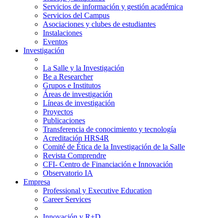
Servicios de información y gestión académica
Servicios del Campus
Asociaciones y clubes de estudiantes
Instalaciones
Eventos
Investigación
La Salle y la Investigación
Be a Researcher
Grupos e Institutos
Áreas de investigación
Líneas de investigación
Proyectos
Publicaciones
Transferencia de conocimiento y tecnología
Acreditación HRS4R
Comité de Ética de la Investigación de la Salle
Revista Comprendre
CFI- Centro de Financiación e Innovación
Observatorio IA
Empresa
Professional y Executive Education
Career Services
Innovación y R+D