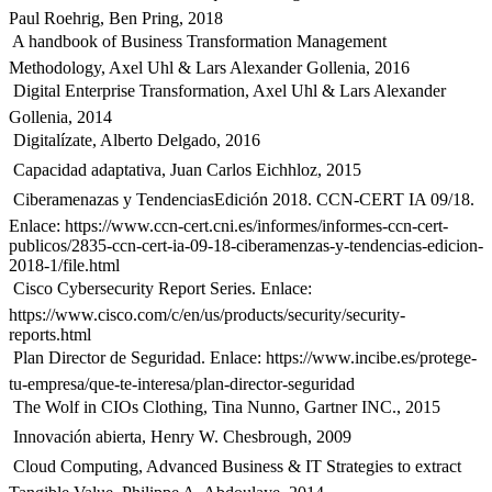
Paul Roehrig, Ben Pring, 2018
 A handbook of Business Transformation Management
Methodology, Axel Uhl & Lars Alexander Gollenia, 2016
 Digital Enterprise Transformation, Axel Uhl & Lars Alexander
Gollenia, 2014
 Digitalízate, Alberto Delgado, 2016
 Capacidad adaptativa, Juan Carlos Eichhloz, 2015
 Ciberamenazas y TendenciasEdición 2018. CCN-CERT IA 09/18.
Enlace: https://www.ccn-cert.cni.es/informes/informes-ccn-cert-
publicos/2835-ccn-cert-ia-09-18-ciberamenzas-y-tendencias-edicion-
2018-1/file.html
 Cisco Cybersecurity Report Series. Enlace:
https://www.cisco.com/c/en/us/products/security/security-
reports.html
 Plan Director de Seguridad. Enlace: https://www.incibe.es/protege-
tu-empresa/que-te-interesa/plan-director-seguridad
 The Wolf in CIOs Clothing, Tina Nunno, Gartner INC., 2015
 Innovación abierta, Henry W. Chesbrough, 2009
 Cloud Computing, Advanced Business & IT Strategies to extract