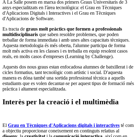
A La Salle posem en marxa dos primers Graus Universitaris de 3
anys especialitzats en l'àrea tecnològica: el Grau en Tècniques
d'Aplicacions Digitals i Interactives i el Grau en Tècniques
d'Aplicacions de Software.
Es tracta de
graus molt pràctics que formen a professionals
multidisciplinaris
que saben resoldre problemes, que poden
treballar de forma immediata i amb unes altes capacitats tècniques.
Aquesta metodologia és més oberta, l'alumne participa de forma
molt més activa en les classes i es treballa en equip resolent casos
reals, en molts casos d'empreses (Learning by Challenge).
Aquests dos nous graus estan enfocadosa alumnes de batxillerat i de
cicles formatius, tant tecnològic com artístic i social. D'aquesta
manera es dóna també una sortida professional tècnica a aquells
estudiants que es volen decantar-se per aquest tipus de formació més
pràctica i altament especialitzada.
Interès per la creació i el multimèdia
El
Grau en Tècniques d'Aplicacions digitals i interactives
té com
a objectiu proporcionar coneixement en continguts relatius al
disseny
, la
creativitat
i la
comunicació interactiva
, així com en