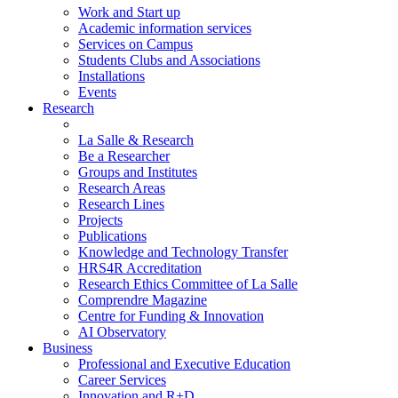
Work and Start up
Academic information services
Services on Campus
Students Clubs and Associations
Installations
Events
Research
La Salle & Research
Be a Researcher
Groups and Institutes
Research Areas
Research Lines
Projects
Publications
Knowledge and Technology Transfer
HRS4R Accreditation
Research Ethics Committee of La Salle
Comprendre Magazine
Centre for Funding & Innovation
AI Observatory
Business
Professional and Executive Education
Career Services
Innovation and R+D