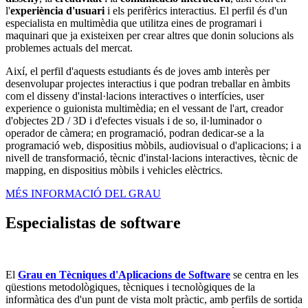
l'
experiència d'usuari
i els perifèrics interactius. El perfil és d'un
especialista en multimèdia que utilitza eines de programari i
maquinari que ja existeixen per crear altres que donin solucions als
problemes actuals del mercat.
Així, el perfil d'aquests estudiants és de joves amb interès per
desenvolupar projectes interactius i que podran treballar en àmbits
com el disseny d'instal·lacions interactives o interfícies, user
experience o guionista multimèdia; en el vessant de l'art, creador
d'objectes 2D / 3D i d'efectes visuals i de so, il·luminador o
operador de càmera; en programació, podran dedicar-se a la
programació web, dispositius mòbils, audiovisual o d'aplicacions; i a
nivell de transformació, tècnic d'instal·lacions interactives, tècnic de
mapping, en dispositius mòbils i vehicles elèctrics.
MÉS INFORMACIÓ DEL GRAU
Especialistas de software
El
Grau en Tècniques d'Aplicacions de Software
se centra en les
qüestions metodològiques, tècniques i tecnològiques de la
informàtica des d'un punt de vista molt pràctic, amb perfils de sortida