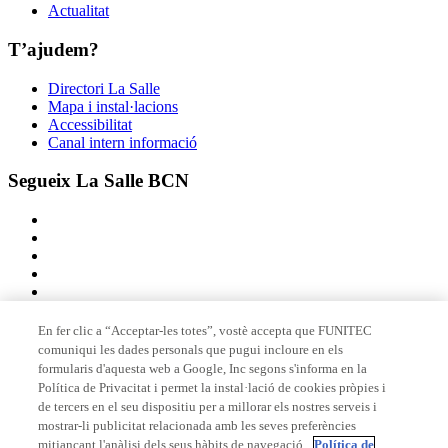
Actualitat
T’ajudem?
Directori La Salle
Mapa i instal·lacions
Accessibilitat
Canal intern informació
Segueix La Salle BCN
En fer clic a “Acceptar-les totes”, vostè accepta que FUNITEC
comuniqui les dades personals que pugui incloure en els
Membre de
formularis d'aquesta web a Google, Inc segons s'informa en la
Política de Privacitat i permet la instal·lació de cookies pròpies i
de tercers en el seu dispositiu per a millorar els nostres serveis i
mostrar-li publicitat relacionada amb les seves preferències
Acreditacions
mitjançant l'anàlisi dels seus hàbits de navegació.
Política de