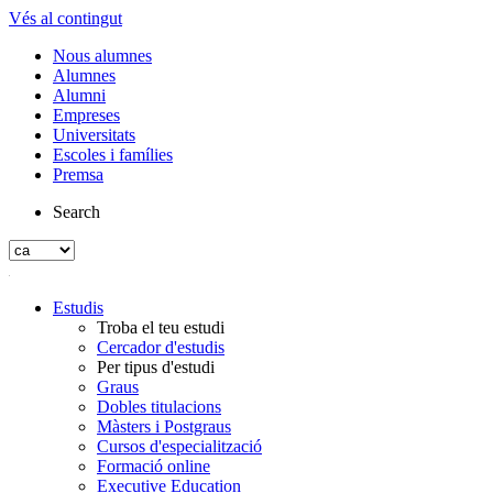
Vés al contingut
Nous alumnes
Alumnes
Alumni
Empreses
Universitats
Escoles i famílies
Premsa
Search
Estudis
Troba el teu estudi
Cercador d'estudis
Per tipus d'estudi
Graus
Dobles titulacions
Màsters i Postgraus
Cursos d'especialització
Formació online
Executive Education