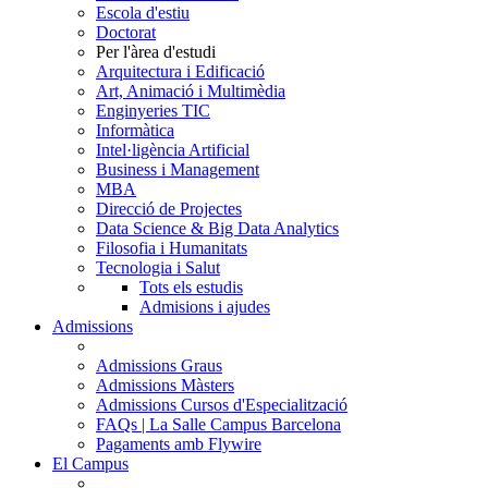
Escola d'estiu
Doctorat
Per l'àrea d'estudi
Arquitectura i Edificació
Art, Animació i Multimèdia
Enginyeries TIC
Informàtica
Intel·ligència Artificial
Business i Management
MBA
Direcció de Projectes
Data Science & Big Data Analytics
Filosofia i Humanitats
Tecnologia i Salut
Tots els estudis
Admisions i ajudes
Admissions
Admissions Graus
Admissions Màsters
Admissions Cursos d'Especialització
FAQs | La Salle Campus Barcelona
Pagaments amb Flywire
El Campus