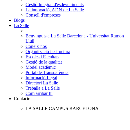
Gestió Integral d'esdeveniments
La innovació, ADN de La Salle
Consell d'empreses
Blogs
La Salle
Benvinguts a La Salle Barcelona - Universitat Ramon
Llull
Coneix-nos
Organització i estructura
Escoles i Facultats
Gestió de la qualitat
Model acadèmic
Portal de Transparència
Informació Legal
Directori La Salle
Treballa a La Salle
Com arribar-hi
Contacte
LA SALLE CAMPUS BARCELONA