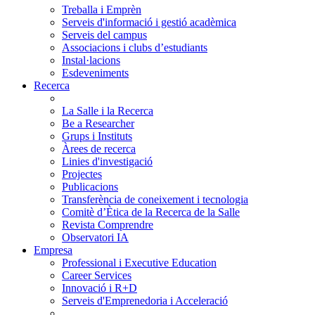
Treballa i Emprèn
Serveis d'informació i gestió acadèmica
Serveis del campus
Associacions i clubs d’estudiants
Instal·lacions
Esdeveniments
Recerca
La Salle i la Recerca
Be a Researcher
Grups i Instituts
Àrees de recerca
Linies d'investigació
Projectes
Publicacions
Transferència de coneixement i tecnologia
Comitè d’Ètica de la Recerca de la Salle
Revista Comprendre
Observatori IA
Empresa
Professional i Executive Education
Career Services
Innovació i R+D
Serveis d'Emprenedoria i Acceleració