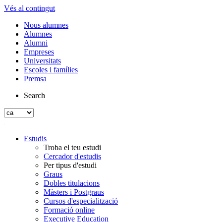
Vés al contingut
Nous alumnes
Alumnes
Alumni
Empreses
Universitats
Escoles i famílies
Premsa
Search
Estudis
Troba el teu estudi
Cercador d'estudis
Per tipus d'estudi
Graus
Dobles titulacions
Màsters i Postgraus
Cursos d'especialització
Formació online
Executive Education