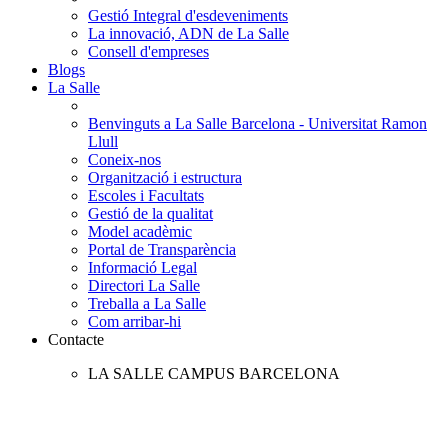
Gestió Integral d'esdeveniments
La innovació, ADN de La Salle
Consell d'empreses
Blogs
La Salle
Benvinguts a La Salle Barcelona - Universitat Ramon
Llull
Coneix-nos
Organització i estructura
Escoles i Facultats
Gestió de la qualitat
Model acadèmic
Portal de Transparència
Informació Legal
Directori La Salle
Treballa a La Salle
Com arribar-hi
Contacte
LA SALLE CAMPUS BARCELONA