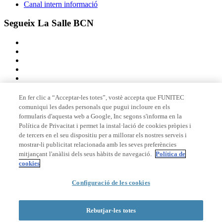
Canal intern informació
Segueix La Salle BCN
En fer clic a “Acceptar-les totes”, vostè accepta que FUNITEC
comuniqui les dades personals que pugui incloure en els
Membre de
formularis d'aquesta web a Google, Inc segons s'informa en la
Política de Privacitat i permet la instal·lació de cookies pròpies i
de tercers en el seu dispositiu per a millorar els nostres serveis i
mostrar-li publicitat relacionada amb les seves preferències
Acreditacions
mitjançant l'anàlisi dels seus hàbits de navegació.
Política de
cookies
Configuració de les cookies
© 2026 La Salle Campus Barcelona - URL |
Avís legal
|
Política de
privacitat
|
Política de cookies
Rebutjar-les totes
Formulari de cerca