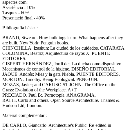
aspectes com:
Assistència - 10%
Tasques - 60%
Presentació final - 40%
Bibliografia bàsica:
BRAND, Stweard. How buildings learn. What happens after they
are built. New York: Penguin books.
CHINCHILLA, Izaskun; La ciudad de los cuidados. CATARATA.
COLOMINA, Beatriz; Arquitectura de rayos X. PUENTE
EDITORES.
GISPERT HERNÁNDEZ, Jordi de;. La ducha como dispositivo.
Mecanismos de control de la higiene. DISEÑO EDITORIAL.
JAQUE, Andrés; Mies y la gata Niebla. PUENTE EDITORES.
MORTON, Timothy. Being Ecological. PENGUIN.
MOZAS, Javier; and CARUSO ST JOHN. The Office on the
Grass: Evolution of the Workplace. A+T.
PRECIADO, Paul B;. Pornotopía. ANAGRAMA.
RATTI, Carlo and others. Open Source Architecture. Thames &
Hudson Ltd, London.
Material complementari:
DE CARLO, Giancarlo. Architecture's Public. Re-edited in