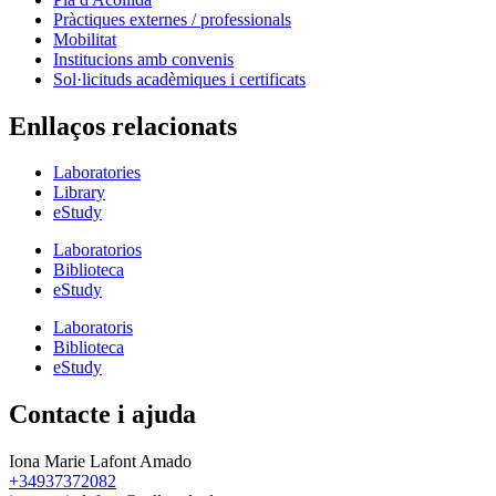
Pràctiques externes / professionals
Mobilitat
Institucions amb convenis
Sol·licituds acadèmiques i certificats
Enllaços relacionats
Laboratories
Library
eStudy
Laboratorios
Biblioteca
eStudy
Laboratoris
Biblioteca
eStudy
Contacte i ajuda
Iona Marie Lafont Amado
+34937372082