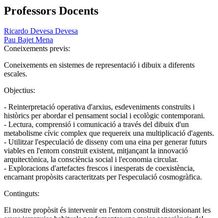
Professors Docents
Ricardo Devesa Devesa
Pau Bajet Mena
Coneixements previs:
Coneixements en sistemes de representació i dibuix a diferents
escales.
Objectius:
- Reinterpretació operativa d'arxius, esdeveniments construïts i
històrics per abordar el pensament social i ecològic contemporani.
- Lectura, comprensió i comunicació a través del dibuix d'un
metabolisme cívic complex que requereix una multiplicació d'agents.
- Utilitzar l'especulació de disseny com una eina per generar futurs
viables en l'entorn construït existent, mitjançant la innovació
arquitectònica, la consciència social i l'economia circular.
- Exploracions d'artefactes frescos i inesperats de coexistència,
encarnant propòsits caracteritzats per l'especulació cosmogràfica.
Continguts:
El nostre propòsit és intervenir en l'entorn construït distorsionant les