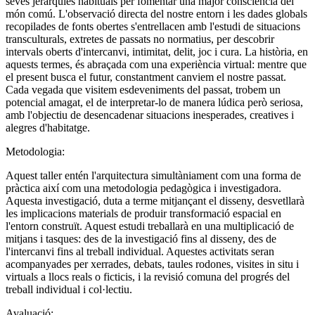
seves jerarquies habituals per fomentar una major consciència del
món comú. L'observació directa del nostre entorn i les dades globals
recopilades de fonts obertes s'entrellacen amb l'estudi de situacions
transculturals, extretes de passats no normatius, per descobrir
intervals oberts d'intercanvi, intimitat, delit, joc i cura. La història, en
aquests termes, és abraçada com una experiència virtual: mentre que
el present busca el futur, constantment canviem el nostre passat.
Cada vegada que visitem esdeveniments del passat, trobem un
potencial amagat, el de interpretar-lo de manera lúdica però seriosa,
amb l'objectiu de desencadenar situacions inesperades, creatives i
alegres d'habitatge.
Metodologia:
Aquest taller entén l'arquitectura simultàniament com una forma de
pràctica així com una metodologia pedagògica i investigadora.
Aquesta investigació, duta a terme mitjançant el disseny, desvetllarà
les implicacions materials de produir transformació espacial en
l'entorn construït. Aquest estudi treballarà en una multiplicació de
mitjans i tasques: des de la investigació fins al disseny, des de
l'intercanvi fins al treball individual. Aquestes activitats seran
acompanyades per xerrades, debats, taules rodones, visites in situ i
virtuals a llocs reals o ficticis, i la revisió comuna del progrés del
treball individual i col·lectiu.
Avaluació: