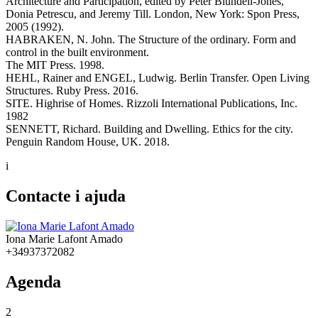
Architecture and Participation, edited by Peter Blundell-Jones,
Donia Petrescu, and Jeremy Till. London, New York: Spon Press,
2005 (1992).
HABRAKEN, N. John. The Structure of the ordinary. Form and
control in the built environment.
The MIT Press. 1998.
HEHL, Rainer and ENGEL, Ludwig. Berlin Transfer. Open Living
Structures. Ruby Press. 2016.
SITE. Highrise of Homes. Rizzoli International Publications, Inc.
1982
SENNETT, Richard. Building and Dwelling. Ethics for the city.
Penguin Random House, UK. 2018.
i
Contacte i ajuda
Iona Marie Lafont Amado
+34937372082
Agenda
2