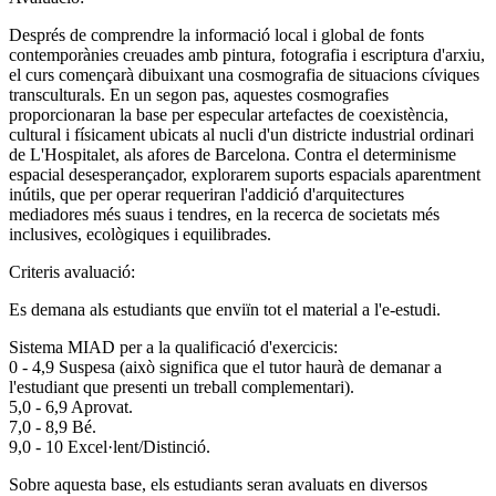
Després de comprendre la informació local i global de fonts
contemporànies creuades amb pintura, fotografia i escriptura d'arxiu,
el curs començarà dibuixant una cosmografia de situacions cíviques
transculturals. En un segon pas, aquestes cosmografies
proporcionaran la base per especular artefactes de coexistència,
cultural i físicament ubicats al nucli d'un districte industrial ordinari
de L'Hospitalet, als afores de Barcelona. Contra el determinisme
espacial desesperançador, explorarem suports espacials aparentment
inútils, que per operar requeriran l'addició d'arquitectures
mediadores més suaus i tendres, en la recerca de societats més
inclusives, ecològiques i equilibrades.
Criteris avaluació:
Es demana als estudiants que enviïn tot el material a l'e-estudi.
Sistema MIAD per a la qualificació d'exercicis:
0 - 4,9 Suspesa (això significa que el tutor haurà de demanar a
l'estudiant que presenti un treball complementari).
5,0 - 6,9 Aprovat.
7,0 - 8,9 Bé.
9,0 - 10 Excel·lent/Distinció.
Sobre aquesta base, els estudiants seran avaluats en diversos