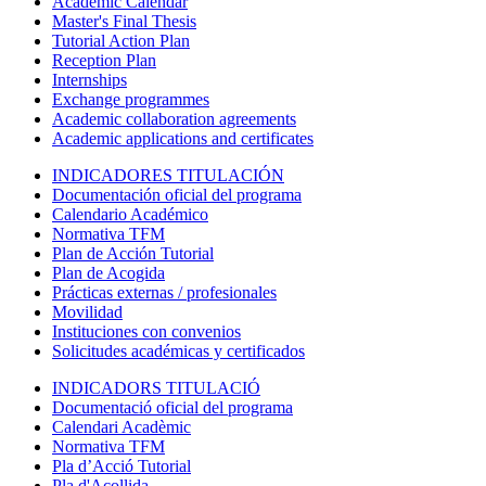
Academic Calendar
Master's Final Thesis
Tutorial Action Plan
Reception Plan
Internships
Exchange programmes
Academic collaboration agreements
Academic applications and certificates
INDICADORES TITULACIÓN
Documentación oficial del programa
Calendario Académico
Normativa TFM
Plan de Acción Tutorial
Plan de Acogida
Prácticas externas / profesionales
Movilidad
Instituciones con convenios
Solicitudes académicas y certificados
INDICADORS TITULACIÓ
Documentació oficial del programa
Calendari Acadèmic
Normativa TFM
Pla d’Acció Tutorial
Pla d'Acollida