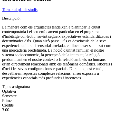
Tornar al pla d'estudis
Descripció:
La manera com els arquitectes tendeixen a planificar la ciutat
contemporània i el seu enfocament particular en el programa
d'habitatge col·lectiu, sovint segueix expectatives estandarditzades i
determinades d'ús. Quan això passa, l'ús es desvincula de la seva
experiència cultural i sensorial arrelada, en lloc de ser sanititzat com
una mercaderia predefinida. La noció d'unitat familiar, el nostre
sistema socioeconòmic, la percepció de la intimitat, la religió
predominant en el nostre context o la relació amb els no humans
estan directament relacionats amb els fenòmens domèstics, laborals i
d'oci i les seves configuracions espacials. Durant aquest estudi,
desvetllarem aquestes complexes relacions, al ser exposats a
experiències espacials més profundes i incerteses.
Tipus assignatura
Optativa
Semestre
Primer
Crèdits
3.00