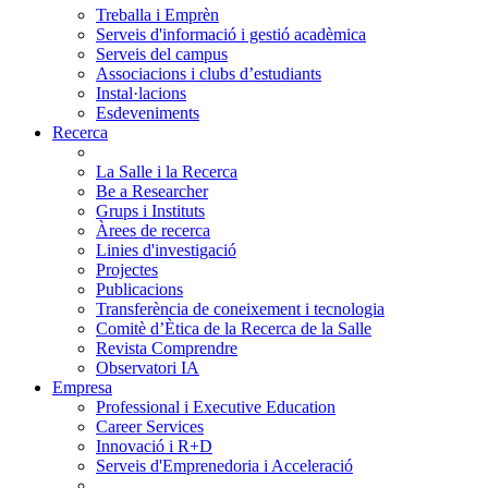
Treballa i Emprèn
Serveis d'informació i gestió acadèmica
Serveis del campus
Associacions i clubs d’estudiants
Instal·lacions
Esdeveniments
Recerca
La Salle i la Recerca
Be a Researcher
Grups i Instituts
Àrees de recerca
Linies d'investigació
Projectes
Publicacions
Transferència de coneixement i tecnologia
Comitè d’Ètica de la Recerca de la Salle
Revista Comprendre
Observatori IA
Empresa
Professional i Executive Education
Career Services
Innovació i R+D
Serveis d'Emprenedoria i Acceleració