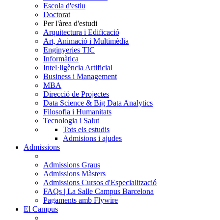
Escola d'estiu
Doctorat
Per l'àrea d'estudi
Arquitectura i Edificació
Art, Animació i Multimèdia
Enginyeries TIC
Informàtica
Intel·ligència Artificial
Business i Management
MBA
Direcció de Projectes
Data Science & Big Data Analytics
Filosofia i Humanitats
Tecnologia i Salut
Tots els estudis
Admisions i ajudes
Admissions
Admissions Graus
Admissions Màsters
Admissions Cursos d'Especialització
FAQs | La Salle Campus Barcelona
Pagaments amb Flywire
El Campus